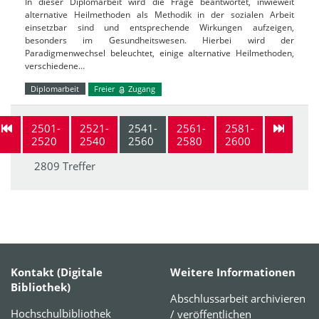
In dieser Diplomarbeit wird die Frage beantwortet, inwieweit
alternative Heilmethoden als Methodik in der sozialen Arbeit
einsetzbar sind und entsprechende Wirkungen aufzeigen,
besonders im Gesundheitswesen. Hierbei wird der
Paradigmenwechsel beleuchtet, einige alternative Heilmethoden,
verschiedene…
Diplomarbeit
Freier
Zugang
2501-
2521-
2541-
2561-
2581-
2520
2540
2560
2580
2600
2809 Treffer
Kontakt (Digitale
Weitere Informationen
Bibliothek)
Abschlussarbeit archivieren
Hochschulbibliothek
/ veröffentlichen