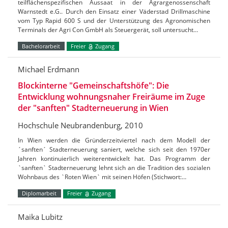
teilflächenspezifischen Aussaat in der Agrargenossenschaft
Warnstedt e.G.. Durch den Einsatz einer Väderstad Drillmaschine
vom Typ Rapid 600 S und der Unterstützung des Agronomischen
Terminals der Agri Con GmbH als Steuergerät, soll untersucht…
Bachelorarbeit
Freier
Zugang
Michael Erdmann
Blockinterne "Gemeinschaftshöfe": Die
Entwicklung wohnungsnaher Freiräume im Zuge
der "sanften" Stadterneuerung in Wien
Hochschule Neubrandenburg, 2010
In Wien werden die Gründerzeitviertel nach dem Modell der
´sanften´ Stadterneuerung saniert, welche sich seit den 1970er
Jahren kontinuierlich weiterentwickelt hat. Das Programm der
`sanften` Stadterneuerung lehnt sich an die Tradition des sozialen
Wohnbaus des `Roten Wien` mit seinen Höfen (Stichwort:…
Diplomarbeit
Freier
Zugang
Maika Lubitz