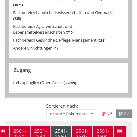
1071
Fachbereich Landschaftswissenschaften und Geomatik
735
Fachbereich Agrarwirtschaft und
Lebensmittelwissenschaften
710
Fachbereich Gesundheit, Pflege, Management
292
Andere Einrichtungen
1
Zugang
frei zugänglich (Open Access)
2809
Sortieren nach:
A-Z
Z-A
2501-
2521-
2541-
2561-
2581-
2520
2540
2560
2580
2600