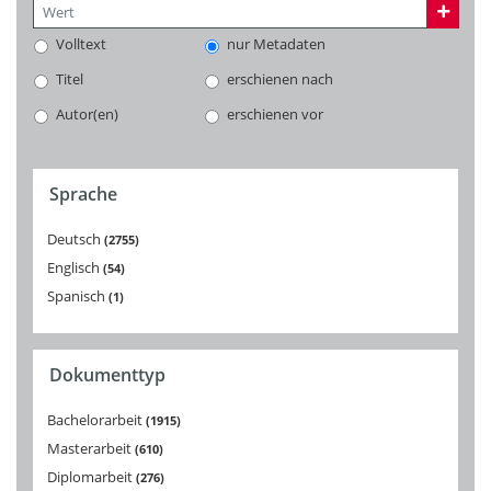
Volltext
nur Metadaten
Titel
erschienen nach
Autor(en)
erschienen vor
Sprache
Deutsch
2755
Englisch
54
Spanisch
1
Dokumenttyp
Bachelorarbeit
1915
Masterarbeit
610
Diplomarbeit
276