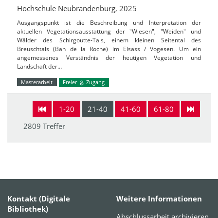
Hochschule Neubrandenburg, 2025
Ausgangspunkt ist die Beschreibung und Interpretation der
aktuellen Vegetationsausstattung der "Wiesen", "Weiden" und
Wälder des Schirgoutte-Tals, einem kleinen Seitental des
Breuschtals (Ban de la Roche) im Elsass / Vogesen. Um ein
angemessenes Verständnis der heutigen Vegetation und
Landschaft der…
Masterarbeit
Freier
Zugang
1-20
21-40
41-60
61-80
2809 Treffer
Kontakt (Digitale
Weitere Informationen
Bibliothek)
Abschlussarbeit archivieren