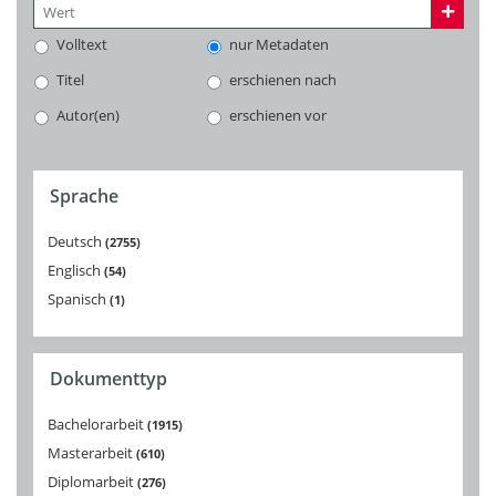
Volltext
nur Metadaten
Titel
erschienen nach
Autor(en)
erschienen vor
Sprache
Deutsch
2755
Englisch
54
Spanisch
1
Dokumenttyp
Bachelorarbeit
1915
Masterarbeit
610
Diplomarbeit
276