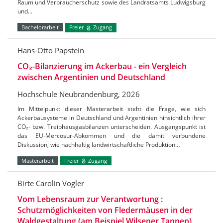
Raum und Verbraucherschutz sowie des Landratsamts Ludwigsburg
und…
Bachelorarbeit
Freier
Zugang
Hans-Otto Papstein
CO₂-Bilanzierung im Ackerbau - ein Vergleich
zwischen Argentinien und Deutschland
Hochschule Neubrandenburg, 2026
Im Mittelpunkt dieser Masterarbeit steht die Frage, wie sich
Ackerbausysteme in Deutschland und Argentinien hinsichtlich ihrer
CO₂- bzw. Treibhausgasbilanzen unterscheiden. Ausgangspunkt ist
das EU-Mercosur-Abkommen und die damit verbundene
Diskussion, wie nachhaltig landwirtschaftliche Produktion…
Masterarbeit
Freier
Zugang
Birte Carolin Vogler
Vom Lebensraum zur Verantwortung :
Schutzmöglichkeiten von Fledermäusen in der
Waldgestaltung (am Beispiel Wilsener Tannen)