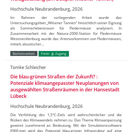
Hochschule Neubrandenburg, 2026
Im Rahmen der vorliegenden Arbeit wurde das
Untersuchungsgebiet „Wilsener Tannen“ hinsichtlich seiner Eignung
als Sommerlebensraum für Fledermäuse analysiert. In
Zusammenarbeit mit der Natura-2000-Station für Fledermäuse
Westmecklenburg wurde das Artenvorkommen von Fledermäusen,
mittels akustischer…
Bachelorarbeit
Freier
Zugang
Tomke Schleicher
Die blau-grünen Straßen der Zukunft? :
Potenziale klimaangepasster Neuplanungen von
ausgewählten Straßenräumen in der Hansestadt
Lübeck
Hochschule Neubrandenburg, 2026
Die Verfehlung des 1,5°C-Ziels wird wahrscheinlicher und die
Risiken des Klimawandels nehmen zu. Das Thema Klimaanpassung
gewinnt zunehmend an Bedeutung. Mit der Simulationssoftware
ENVI-met wird das Potenzial blau-grüner Infrastruktur auf eine