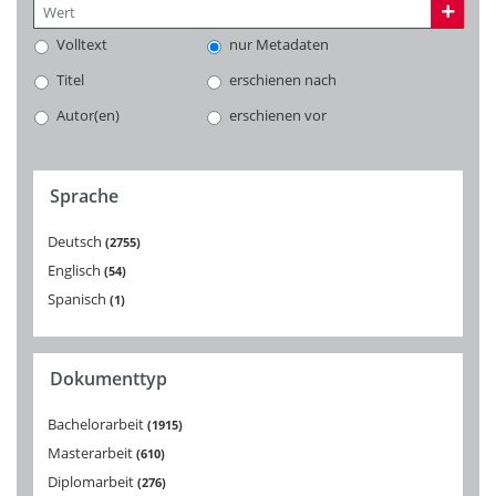
Volltext
nur Metadaten
Titel
erschienen nach
Autor(en)
erschienen vor
Sprache
Deutsch
2755
Englisch
54
Spanisch
1
Dokumenttyp
Bachelorarbeit
1915
Masterarbeit
610
Diplomarbeit
276