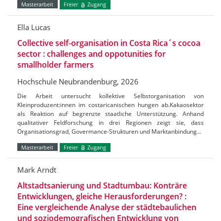
Masterarbeit
Freier
Zugang
Ella Lucas
Collective self-organisation in Costa Rica´s cocoa
sector : challenges and oppotunities for
smallholder farmers
Hochschule Neubrandenburg, 2026
Die Arbeit untersucht kollektive Selbstorganisation von
Kleinproduzent:innen im costaricanischen hungen ab.Kakaosektor
als Reaktion auf begrenzte staatliche Unterstützung. Anhand
qualitativer Feldforschung in drei Regionen zeigt sie, dass
Organisationsgrad, Govermance-Strukturen und Marktanbindung…
Masterarbeit
Freier
Zugang
Mark Arndt
Altstadtsanierung und Stadtumbau: Konträre
Entwicklungen, gleiche Herausforderungen? :
Eine vergleichende Analyse der städtebaulichen
und soziodemografischen Entwicklung von