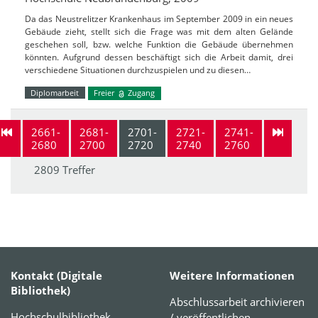
Da das Neustrelitzer Krankenhaus im September 2009 in ein neues
Gebäude zieht, stellt sich die Frage was mit dem alten Gelände
geschehen soll, bzw. welche Funktion die Gebäude übernehmen
könnten. Aufgrund dessen beschäftigt sich die Arbeit damit, drei
verschiedene Situationen durchzuspielen und zu diesen…
Diplomarbeit
Freier
Zugang
2661-
2681-
2701-
2721-
2741-
2680
2700
2720
2740
2760
2809 Treffer
Kontakt (Digitale
Weitere Informationen
Bibliothek)
Abschlussarbeit archivieren
Hochschulbibliothek
/ veröffentlichen