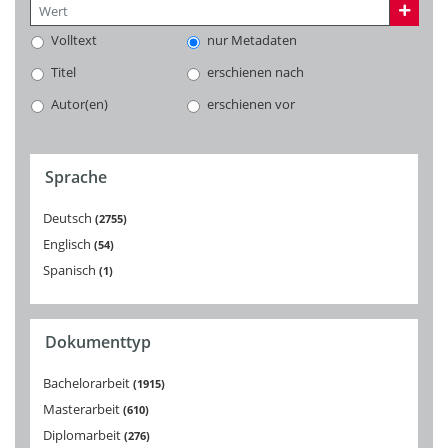
Volltext
nur Metadaten
Titel
erschienen nach
Autor(en)
erschienen vor
Sprache
Deutsch
2755
Englisch
54
Spanisch
1
Dokumenttyp
Bachelorarbeit
1915
Masterarbeit
610
Diplomarbeit
276