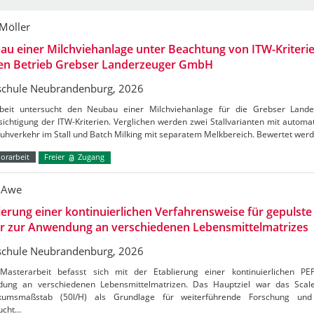
 Möller
u einer Milchviehanlage unter Beachtung von ITW-Kriterie
den Betrieb Grebser Landerzeuger GmbH
chule Neubrandenburg, 2026
beit untersucht den Neubau einer Milchviehanlage für die Grebser Lan
ichtigung der ITW-Kriterien. Verglichen werden zwei Stallvarianten mit autom
Kuhverkehr im Stall und Batch Milking mit separatem Melkbereich. Bewertet wer
orarbeit
Freier
Zugang
 Awe
ierung einer kontinuierlichen Verfahrensweise für gepulste 
er zur Anwendung an verschiedenen Lebensmittelmatrizes
chule Neubrandenburg, 2026
Masterarbeit befasst sich mit der Etablierung einer kontinuierlichen PE
ung an verschiedenen Lebensmittelmatrizen. Das Hauptziel war das Sca
kumsmaßstab (50l/H) als Grundlage für weiterführende Forschung und 
ucht…