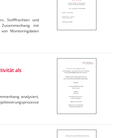
en, Stofffrachten und
im Zusammenhang mit
 von Monitoringdaten
ivität als
ammenhang analysiert,
ubjektivierungsprozesse