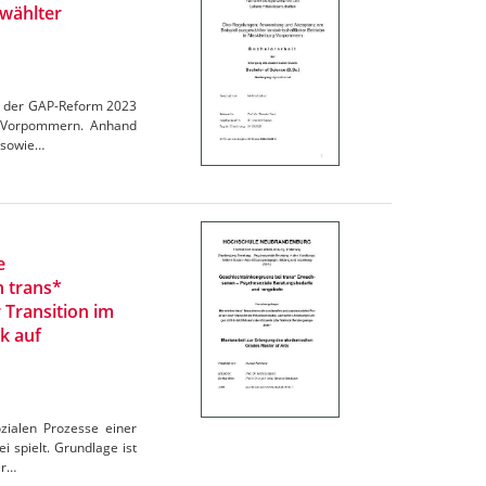
wählter
en der GAP-Reform 2023
rg-Vorpommern. Anhand
 sowie…
e
n trans*
 Transition im
k auf
zialen Prozesse einer
 spielt. Grundlage ist
er…