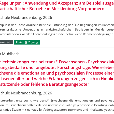
Regelungen : Anwendung und Akzeptanz am Beispiel ausge
irtschaftlicher Betriebe in Mecklenburg-Vorpommern
chule Neubrandenburg, 2026
telpunkt der Bachelorarbeit steht die Einführung der Öko-Regelungen im Rahm
ren praktische Umsetzung in landwirtschaftlichen Betrieben in Mecklenbu
ativer Interviews werden Entscheidungsgründe, betriebliche Rahmenbedingungen
orarbeit
Freier
Zugang
ca Mühlbach
lechtsinkongruenz bei trans* Erwachsenen - Psychosozial
ungsbedarfe und -angebote : Forschungsfrage: Wie erlebe
hsene die emotionalen und psychosozialen Prozesse einer
hsenenalter und welche Erfahrungen zeigen sich in Hinblic
rstützende oder fehlende Beratungsangebote?
chule Neubrandenburg, 2026
sterarbeit untersucht, wie trans* Erwachsene die emotionalen und psychoso
ion im Erwachsenenalter erleben und welche Rolle psychosoziale Beratung dabei
alitative Studie mit narrativ-leitfadengestützten Interviews und inhaltsanalytisch