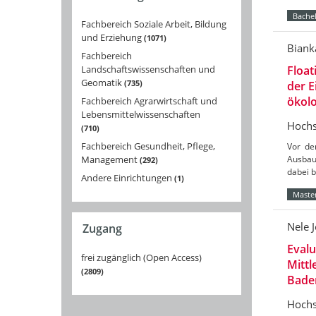
Bachel
Fachbereich Soziale Arbeit, Bildung
und Erziehung
1071
Biank
Fachbereich
Landschaftswissenschaften und
Float
Geomatik
735
der 
ökolo
Fachbereich Agrarwirtschaft und
Lebensmittelwissenschaften
Hochs
710
Fachbereich Gesundheit, Pflege,
Vor de
Management
Ausbau
292
dabei 
Andere Einrichtungen
1
Master
Nele 
Zugang
Eval
frei zugänglich (Open Access)
Mittl
2809
Bade
Hochs