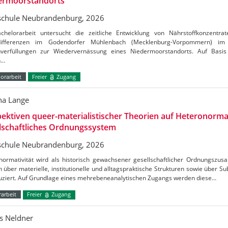
ermoorstandorts
chule Neubrandenburg, 2026
chelorarbeit untersucht die zeitliche Entwicklung von Nährstoffkonzentrat
tdifferenzen im Godendorfer Mühlenbach (Mecklenburg-Vorpommern) 
verfüllungen zur Wiedervernässung eines Niedermoorstandorts. Auf Basis
n…
orarbeit
Freier
Zugang
a Lange
ektiven queer-materialistischer Theorien auf Heteronormat
lschaftliches Ordnungssystem
chule Neubrandenburg, 2026
normativität wird als historisch gewachsener gesellschaftlicher Ordnungszus
h über materielle, institutionelle und alltagspraktische Strukturen sowie über S
uziert. Auf Grundlage eines mehrebeneanalytischen Zugangs werden diese…
arbeit
Freier
Zugang
s Neldner