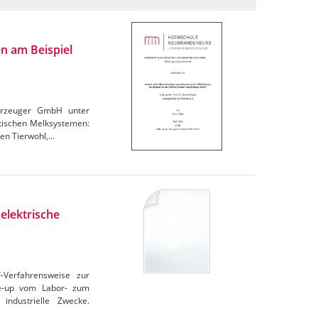
n am Beispiel
derzeuger GmbH unter
atischen Melksystemen:
den Tierwohl,…
elektrische
F-Verfahrensweise zur
le-up vom Labor- zum
industrielle Zwecke.