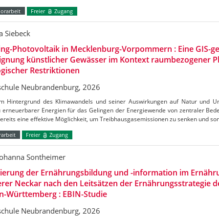
orarbeit
Freier
Zugang
a Siebeck
ing-Photovoltaik in Mecklenburg-Vorpommern : Eine GIS-ge
Eignung künstlicher Gewässer im Kontext raumbezogener 
gischer Restriktionen
chule Neubrandenburg, 2026
m Hintergrund des Klimawandels und seiner Auswirkungen auf Natur und Umw
 erneuerbarer Energien für das Gelingen der Energiewende von zentraler Bedeu
bereits eine effektive Möglichkeit, um Treibhausgasemissionen zu senken und s
arbeit
Freier
Zugang
Johanna Sontheimer
uierung der Ernährungsbildung und -information im Ernäh
erer Neckar nach den Leitsätzen der Ernährungsstrategie 
n-Württemberg : EBIN-Studie
chule Neubrandenburg, 2026