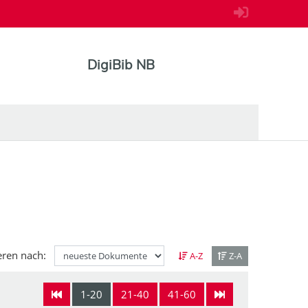
DigiBib NB
eren nach:
A-Z
Z-A
1-20
21-40
41-60