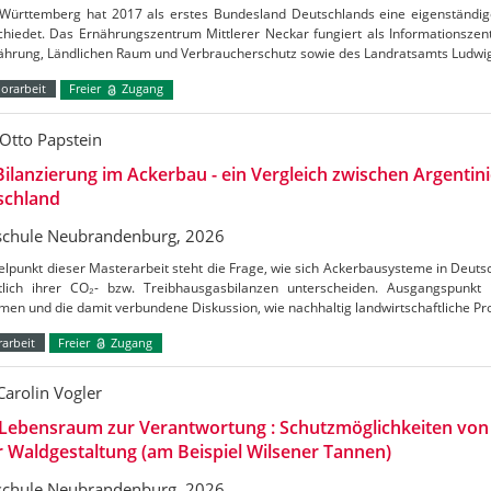
Württemberg hat 2017 als erstes Bundesland Deutschlands eine eigenständig
chiedet. Das Ernährungszentrum Mittlerer Neckar fungiert als Informationszen
nährung, Ländlichen Raum und Verbraucherschutz sowie des Landratsamts Ludw
orarbeit
Freier
Zugang
Otto Papstein
ilanzierung im Ackerbau - ein Vergleich zwischen Argentin
schland
chule Neubrandenburg, 2026
elpunkt dieser Masterarbeit steht die Frage, wie sich Ackerbausysteme in Deuts
htlich ihrer CO₂- bzw. Treibhausgasbilanzen unterscheiden. Ausgangspunkt
en und die damit verbundene Diskussion, wie nachhaltig landwirtschaftliche Pr
arbeit
Freier
Zugang
Carolin Vogler
Lebensraum zur Verantwortung : Schutzmöglichkeiten vo
r Waldgestaltung (am Beispiel Wilsener Tannen)
chule Neubrandenburg, 2026