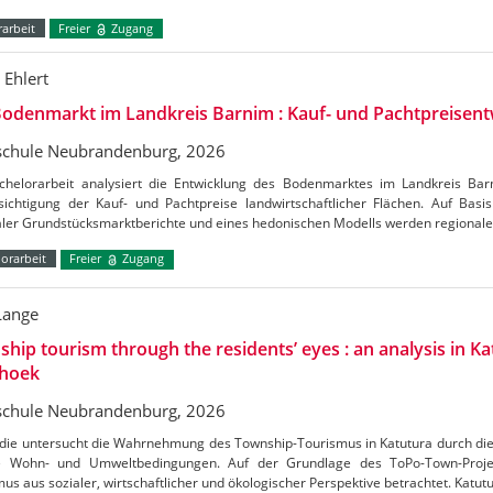
arbeit
Freier
Zugang
 Ehlert
odenmarkt im Landkreis Barnim : Kauf- und Pachtpreisent
chule Neubrandenburg, 2026
chelorarbeit analysiert die Entwicklung des Bodenmarktes im Landkreis Ba
ichtigung der Kauf- und Pachtpreise landwirtschaftlicher Flächen. Auf Basis 
aler Grundstücksmarktberichte und eines hedonischen Modells werden regional
orarbeit
Freier
Zugang
Lange
hip tourism through the residents’ eyes : an analysis in Ka
hoek
chule Neubrandenburg, 2026
udie untersucht die Wahrnehmung des Township-Tourismus in Katutura durch di
e Wohn- und Umweltbedingungen. Auf der Grundlage des ToPo-Town-Projek
us aus sozialer, wirtschaftlicher und ökologischer Perspektive betrachtet. Katutu