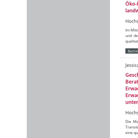
Öko-
landw
Hochs
Im Mit
und de
qualit
Bachel
Jessi
Gesch
Berat
Erwac
Erwac
unte
Hochs
Die Ma
Transit
eine qu