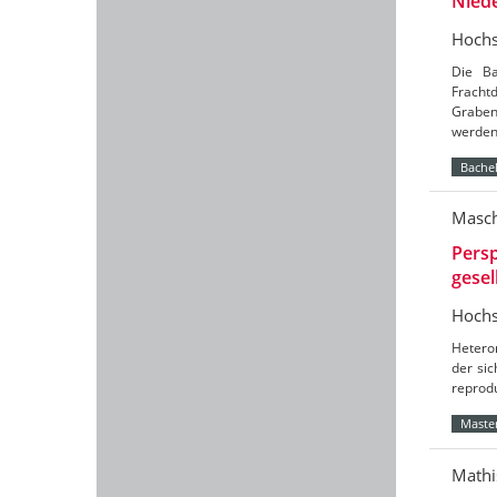
Nied
Hochs
Die Ba
Frach
Graben
werde
Bachel
Masch
Persp
gesel
Hochs
Hetero
der sic
reprod
Master
Mathi