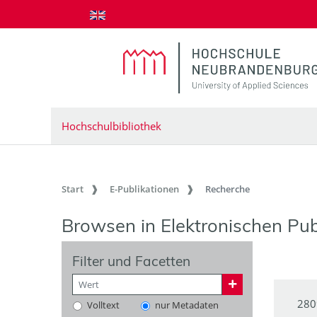
zum Inhalt springen
Hochschulbibliothek
Start
E-Publikationen
Recherche
Browsen in Elektronischen Pub
Filter und Facetten
280
Volltext
nur Metadaten