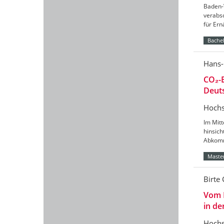
Baden-
verabs
für Er
Bachel
Hans-
CO₂-B
Deut
Hochs
Im Mitt
hinsic
Abkomm
Master
Birte 
Vom 
in de
Hochs