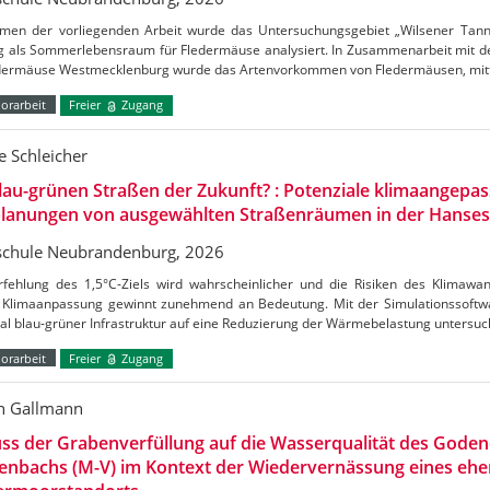
men der vorliegenden Arbeit wurde das Untersuchungsgebiet „Wilsener Tannen
g als Sommerlebensraum für Fledermäuse analysiert. In Zusammenarbeit mit de
edermäuse Westmecklenburg wurde das Artenvorkommen von Fledermäusen, mitt
orarbeit
Freier
Zugang
 Schleicher
lau-grünen Straßen der Zukunft? : Potenziale klimaangepas
lanungen von ausgewählten Straßenräumen in der Hanses
chule Neubrandenburg, 2026
rfehlung des 1,5°C-Ziels wird wahrscheinlicher und die Risiken des Klimaw
Klimaanpassung gewinnt zunehmend an Bedeutung. Mit der Simulationssoftw
al blau-grüner Infrastruktur auf eine Reduzierung der Wärmebelastung untersu
orarbeit
Freier
Zugang
n Gallmann
uss der Grabenverfüllung auf die Wasserqualität des Gode
enbachs (M-V) im Kontext der Wiedervernässung eines ehe