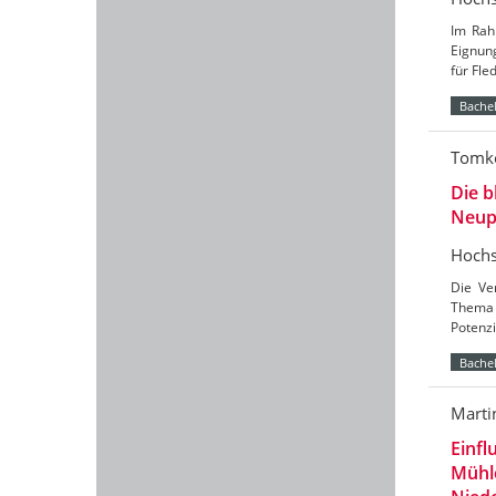
Im Rah
Eignun
für Fl
Bachel
Tomke
Die b
Neup
Hochs
Die Ve
Thema 
Potenzi
Bachel
Marti
Einfl
Mühl