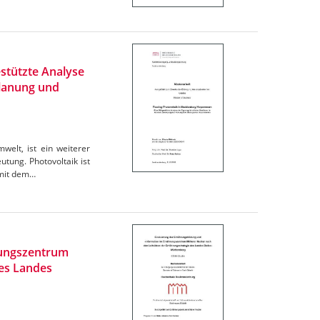
stützte Analyse
Planung und
elt, ist ein weiterer
tung. Photovoltaik ist
omit dem…
rungszentrum
des Landes