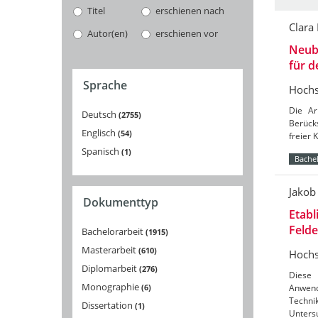
Titel
erschienen nach
Clara
Autor(en)
erschienen vor
Neuba
für 
Sprache
Hochs
Die Ar
Deutsch
2755
Berücks
Englisch
54
freier 
Spanisch
1
Bachel
Jakob
Dokumenttyp
Etabl
Feld
Bachelorarbeit
1915
Masterarbeit
610
Hochs
Diplomarbeit
276
Diese 
Monographie
6
Anwend
Techni
Dissertation
1
Unters