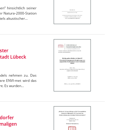
“ hinsichtlich seiner
r Natura-2000-Station
els akustischer…
ster
tadt Lübeck
andels nehmen zu. Das
are ENVI-met wird das
cht. Es wurden…
ndorfer
maligen