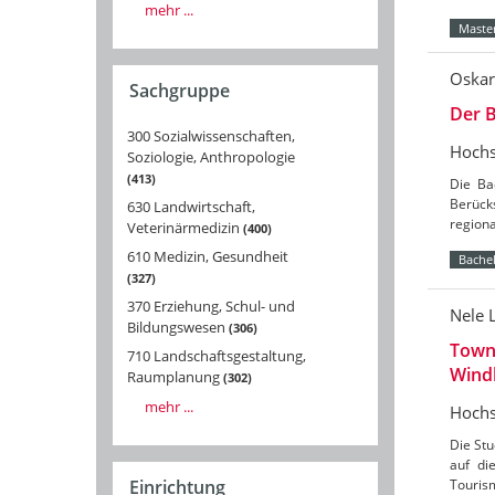
mehr ...
Master
Oskar
Sachgruppe
Der B
300 Sozialwissenschaften,
Hochs
Soziologie, Anthropologie
413
Die Ba
Berücks
630 Landwirtschaft,
region
Veterinärmedizin
400
610 Medizin, Gesundheit
Bachel
327
370 Erziehung, Schul- und
Nele 
Bildungswesen
306
Towns
710 Landschaftsgestaltung,
Wind
Raumplanung
302
mehr ...
Hochs
Die St
auf di
Tourism
Einrichtung