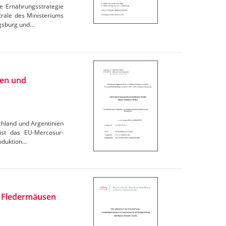
e Ernährungsstrategie
trale des Ministeriums
igsburg und…
ien und
chland und Argentinien
 ist das EU-Mercosur-
oduktion…
n Fledermäusen