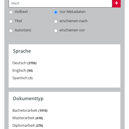
Volltext
nur Metadaten
Titel
erschienen nach
Autor(en)
erschienen vor
Sprache
Deutsch
2755
Englisch
54
Spanisch
1
Dokumenttyp
Bachelorarbeit
1915
Masterarbeit
610
Diplomarbeit
276