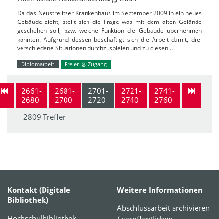
Da das Neustrelitzer Krankenhaus im September 2009 in ein neues
Gebäude zieht, stellt sich die Frage was mit dem alten Gelände
geschehen soll, bzw. welche Funktion die Gebäude übernehmen
könnten. Aufgrund dessen beschäftigt sich die Arbeit damit, drei
verschiedene Situationen durchzuspielen und zu diesen…
Diplomarbeit
Freier
Zugang
2661-
2681-
2701-
2721-
2741-
2680
2700
2720
2740
2760
2809 Treffer
Kontakt (Digitale
Weitere Informationen
Bibliothek)
Abschlussarbeit archivieren
Hochschulbibliothek
/ veröffentlichen