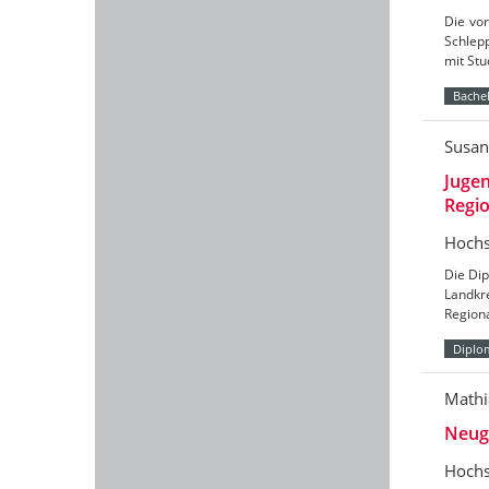
Die vor
Schlepp
mit St
Bachel
Susan
Jugen
Regio
Hochs
Die Dip
Landkr
Region
Diplo
Mathi
Neug
Hochs