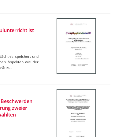
lunterricht ist
dächtnis speichert und
denen Aspekten wie der
chränkt…
nd Beschwerden
rung zweier
wählten