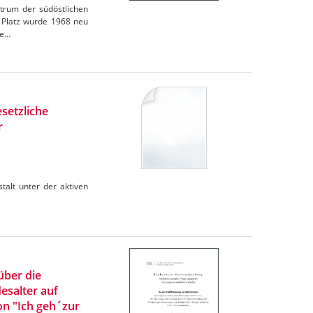
ntrum der südöstlichen
r Platz wurde 1968 neu
te…
setzliche
r
talt unter der aktiven
über die
salter auf
n "Ich geh´zur