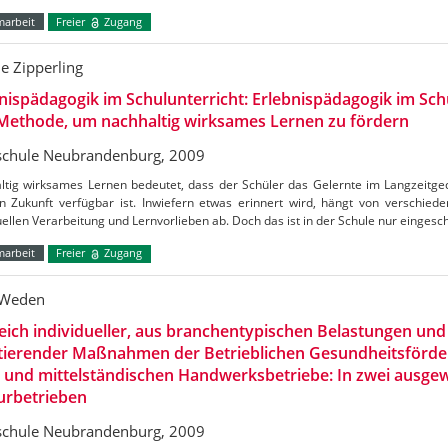
marbeit
Freier
Zugang
ne Zipperling
nispädagogik im Schulunterricht: Erlebnispädagogik im Schu
Methode, um nachhaltig wirksames Lernen zu fördern
chule Neubrandenburg, 2009
ltig wirksames Lernen bedeutet, dass der Schüler das Gelernte im Langzeitge
in Zukunft verfügbar ist. Inwiefern etwas erinnert wird, hängt von verschie
uellen Verarbeitung und Lernvorlieben ab. Doch das ist in der Schule nur einges
marbeit
Freier
Zugang
 Weden
eich individueller, aus branchentypischen Belastungen u
ltierender Maßnahmen der Betrieblichen Gesundheitsförde
- und mittelständischen Handwerksbetriebe: In zwei ausge
urbetrieben
chule Neubrandenburg, 2009