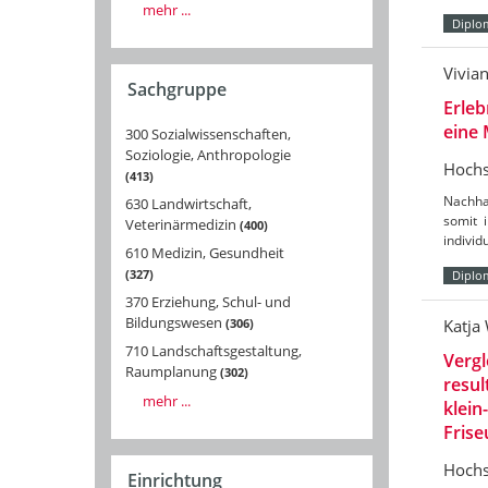
mehr ...
Diplo
Vivia
Sachgruppe
Erleb
eine 
300 Sozialwissenschaften,
Soziologie, Anthropologie
Hochs
413
Nachha
630 Landwirtschaft,
somit 
Veterinärmedizin
400
individ
610 Medizin, Gesundheit
327
Diplo
370 Erziehung, Schul- und
Bildungswesen
306
Katja
710 Landschaftsgestaltung,
Vergl
Raumplanung
302
resu
mehr ...
klein
Frise
Hochs
Einrichtung