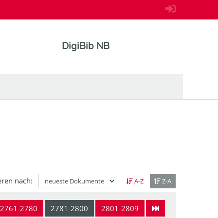
DigiBib NB
eren nach:
A-Z
Z-A
2761-2780
2781-2800
2801-2809