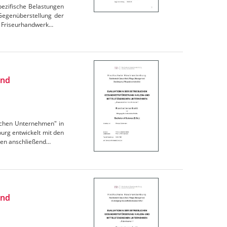
pezifische Belastungen
Gegenüberstellung der
s Friseurhandwerk…
und
ischen Unternehmen" in
rg entwickelt mit den
den anschließend…
und