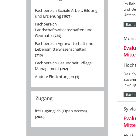
Im Rahm
und Be
Fachbereich Soziale Arbeit, Bildung
Untern
und Erziehung
1071
Fachbereich
Bachel
Landschaftswissenschaften und
Geomatik
735
Moni
Fachbereich Agrarwirtschaft und
Evalu
Lebensmittelwissenschaften
Mitt
710
Fachbereich Gesundheit, Pflege,
Hochs
Management
292
Das Koo
Andere Einrichtungen
1
Zusamm
jeweil
Bachel
Zugang
Sylvi
frei zugänglich (Open Access)
2809
Evalu
Mitt
Hochs