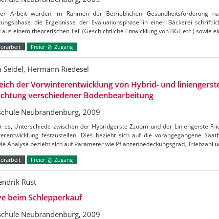
ser Arbeit wurden im Rahmen der Betrieblichen Gesundheitsförderung n
ungsphase die Ergebnisse der Evaluationsphase in einer Bäckerei schriftlich
 aus einem theoretischen Teil (Geschichtliche Entwicklung von BGF etc.) sowie 
orarbeit
Freier
Zugang
 Seidel, Hermann Riedesel
eich der Vorwinterentwicklung von Hybrid- und liniengerst
achtung verschiedener Bodenbearbeitung
chule Neubrandenburg, 2009
r es, Unterschiede zwischen der Hybridgerste Zzoom und der Liniengerste Frid
terentwicklung festzustellen. Dies bezieht sich auf die vorangegangene Saat
Die Analyse bezieht sich auf Parameter wie Pflanzenbedeckungsgrad, Triebzahl u
orarbeit
Freier
Zugang
endrik Rust
ve beim Schlepperkauf
chule Neubrandenburg, 2009