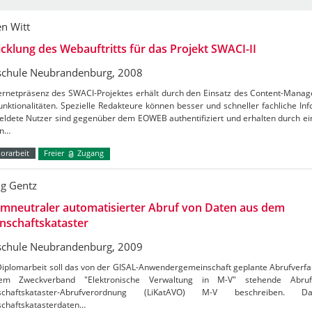
en Witt
cklung des Webauftritts für das Projekt SWACI-II
chule Neubrandenburg, 2008
ternetpräsenz des SWACI-Projektes erhält durch den Einsatz des Content-Man
nktionalitäten. Spezielle Redakteure können besser und schneller fachliche Inf
ldete Nutzer sind gegenüber dem EOWEB authentifiziert und erhalten durch ei
on…
orarbeit
Freier
Zugang
g Gentz
mneutraler automatisierter Abruf von Daten aus dem
nschaftskataster
chule Neubrandenburg, 2009
Diplomarbeit soll das von der GISAL-Anwendergemeinschaft geplante Abrufverfa
em Zweckverband "Elektronische Verwaltung in M-V" stehende Abruf
nschaftskataster-Abrufverordnung (LiKatAVO) M-V beschreiben.
schaftskatasterdaten…