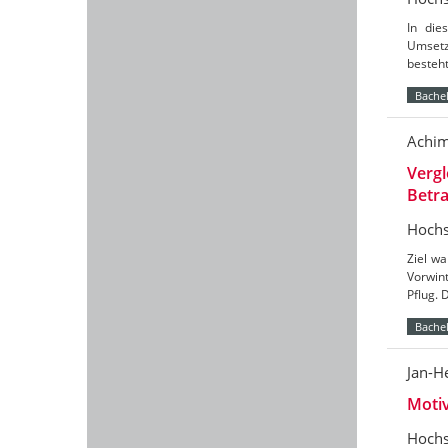
In die
Umsetz
besteht
Bachel
Achim
Vergl
Betr
Hochs
Ziel wa
Vorwin
Pflug. 
Bachel
Jan-H
Moti
Hochs