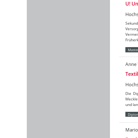
U! U
Hochs
Sekund
Versor
Vermei
Früher
Master
Anne
Texti
Hochs
Die Di
Meckle
und lan
Diplo
Mari