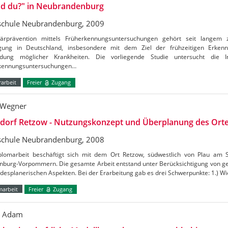
nd du?" in Neubrandenburg
chule Neubrandenburg, 2009
ärprävention mittels Früherkennungsuntersuchungen gehört seit langem zu
gung in Deutschland, insbesondere mit dem Ziel der frühzeitigen Erken
dung möglicher Krankheiten. Die vorliegende Studie untersucht die 
kennungsuntersuchungen…
arbeit
Freier
Zugang
 Wegner
ldorf Retzow - Nutzungskonzept und Überplanung des Ort
chule Neubrandenburg, 2008
plomarbeit beschäftigt sich mit dem Ort Retzow, südwestlich von Plau am
nburg-Vorpommern. Die gesamte Arbeit entstand unter Berücksichtigung von ges
desplanerischen Aspekten. Bei der Erarbeitung gab es drei Schwerpunkte: 1.) Wie
marbeit
Freier
Zugang
o Adam