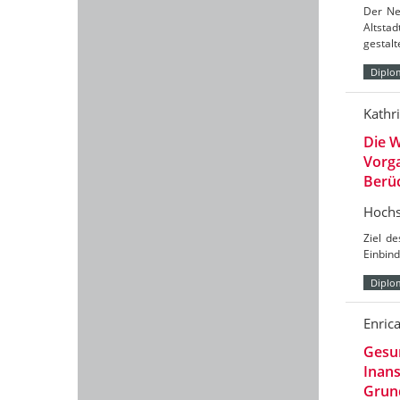
Der Neu
Altstad
gestalt
Diplo
Kathr
Die W
Vorga
Berüc
Hochs
Ziel de
Einbin
Diplo
Enric
Gesun
Inan
Grun