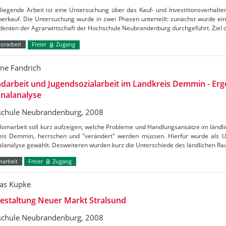
liegende Arbeit ist eine Untersuchung über das Kauf- und Investitionsverhalt
erkauf. Die Untersuchung wurde in zwei Phasen unterteilt: zunächst wurde eine
udenten der Agrarwirtschaft der Hochschule Neubrandenburg durchgeführt. Ziel 
orarbeit
Freier
Zugang
ne Fandrich
darbeit und Jugendsozialarbeit im Landkreis Demmin - Erg
nalanalyse
chule Neubrandenburg, 2008
lomarbeit soll kurz aufzeigen, welche Probleme und Handlungsansätze im ländli
eis Demmin, herrschen und "verändert" werden müssen. Hierfür wurde als 
alanalyse gewählt. Desweiteren wurden kurz die Unterschiede des ländlichen R
marbeit
Freier
Zugang
as Kupke
estaltung Neuer Markt Stralsund
chule Neubrandenburg, 2008