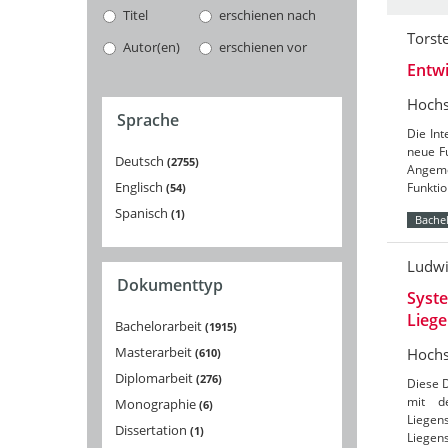
Titel
erschienen nach
Torst
Autor(en)
erschienen vor
Entwi
Hochs
Sprache
Die In
neue Fu
Deutsch
2755
Angeme
Englisch
Funkti
54
Spanisch
1
Bachel
Ludwi
Dokumenttyp
Syste
Liege
Bachelorarbeit
1915
Masterarbeit
Hochs
610
Diplomarbeit
276
Diese 
mit d
Monographie
6
Liege
Dissertation
1
Liegen