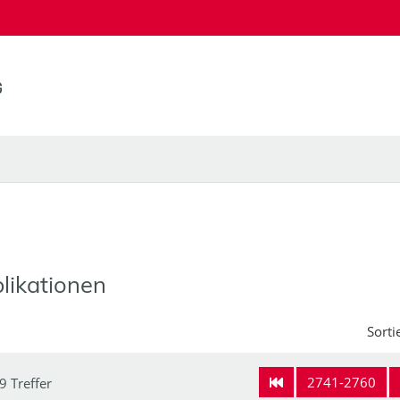
likationen
Sorti
2741-2760
9 Treffer