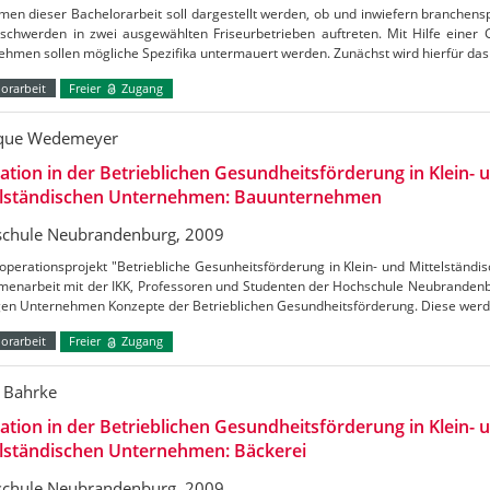
en dieser Bachelorarbeit soll dargestellt werden, ob und inwiefern branchens
schwerden in zwei ausgewählten Friseurbetrieben auftreten. Mit Hilfe einer 
ehmen sollen mögliche Spezifika untermauert werden. Zunächst wird hierfür da
orarbeit
Freier
Zugang
que Wedemeyer
ation in der Betrieblichen Gesundheitsförderung in Klein- 
elständischen Unternehmen: Bauunternehmen
chule Neubrandenburg, 2009
perationsprojekt "Betriebliche Gesunheitsförderung in Klein- und Mittelständ
enarbeit mit der IKK, Professoren und Studenten der Hochschule Neubrandenbu
igen Unternehmen Konzepte der Betrieblichen Gesundheitsförderung. Diese wer
orarbeit
Freier
Zugang
a Bahrke
ation in der Betrieblichen Gesundheitsförderung in Klein- 
elständischen Unternehmen: Bäckerei
chule Neubrandenburg, 2009