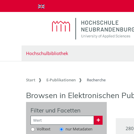
zum Inhalt springen
Hochschulbibliothek
Start
E-Publikationen
Recherche
Browsen in Elektronischen Pub
Filter und Facetten
280
Volltext
nur Metadaten