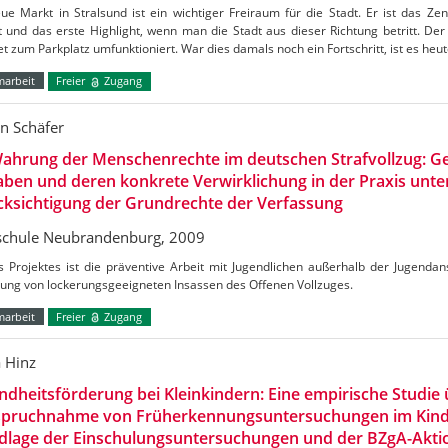
e Markt in Stralsund ist ein wichtiger Freiraum für die Stadt. Er ist das Ze
t und das erste Highlight, wenn man die Stadt aus dieser Richtung betritt. De
et zum Parkplatz umfunktioniert. War dies damals noch ein Fortschritt, ist es heu
marbeit
Freier
Zugang
in Schäfer
ahrung der Menschenrechte im deutschen Strafvollzug: Ge
ben und deren konkrete Verwirklichung in der Praxis unte
ksichtigung der Grundrechte der Verfassung
chule Neubrandenburg, 2009
s Projektes ist die präventive Arbeit mit Jugendlichen außerhalb der Jugendans
dung von lockerungsgeeigneten Insassen des Offenen Vollzuges.
marbeit
Freier
Zugang
a Hinz
dheitsförderung bei Kleinkindern: Eine empirische Studie 
spruchnahme von Früherkennungsuntersuchungen im Kinde
dlage der Einschulungsuntersuchungen und der BZgA-Aktio