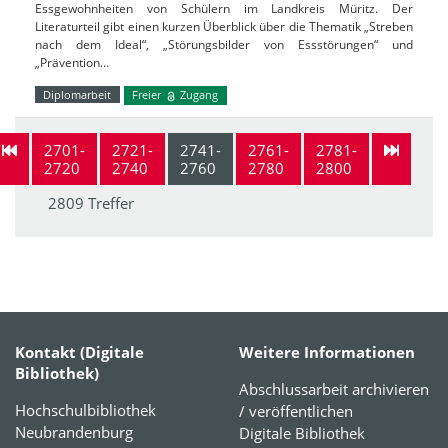
Essgewohnheiten von Schülern im Landkreis Müritz. Der
Literaturteil gibt einen kurzen Überblick über die Thematik „Streben
nach dem Ideal“, „Störungsbilder von Essstörungen“ und
„Prävention…
Diplomarbeit
Freier
Zugang
2701-
2721-
2741-
2761-
2781-
2720
2740
2760
2780
2800
2809 Treffer
Kontakt (Digitale
Weitere Informationen
Bibliothek)
Abschlussarbeit archivieren
Hochschulbibliothek
/ veröffentlichen
Neubrandenburg
Digitale Bibliothek