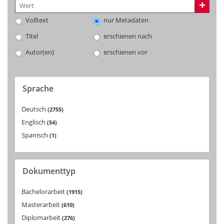
Volltext
nur Metadaten
Titel
erschienen nach
Autor(en)
erschienen vor
Sprache
Deutsch
2755
Englisch
54
Spanisch
1
Dokumenttyp
Bachelorarbeit
1915
Masterarbeit
610
Diplomarbeit
276