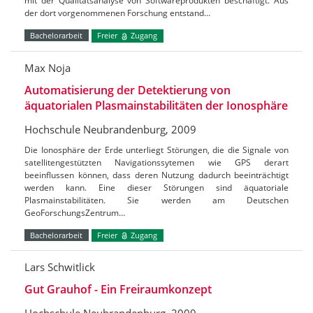
mit der Qualitätsanalyse von Softwareprodukten beschäftigt. Aus
der dort vorgenommenen Forschung entstand…
Bachelorarbeit
Freier
Zugang
Max Noja
Automatisierung der Detektierung von
äquatorialen Plasmainstabilitäten der Ionosphäre
Hochschule Neubrandenburg, 2009
Die Ionosphäre der Erde unterliegt Störungen, die die Signale von
satellitengestützten Navigationssytemen wie GPS derart
beeinflussen können, dass deren Nutzung dadurch beeinträchtigt
werden kann. Eine dieser Störungen sind äquatoriale
Plasmainstabilitäten. Sie werden am Deutschen
GeoForschungsZentrum…
Bachelorarbeit
Freier
Zugang
Lars Schwitlick
Gut Grauhof - Ein Freiraumkonzept