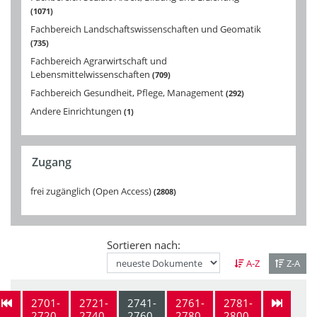
1071
Fachbereich Landschaftswissenschaften und Geomatik
735
Fachbereich Agrarwirtschaft und
Lebensmittelwissenschaften
709
Fachbereich Gesundheit, Pflege, Management
292
Andere Einrichtungen
1
Zugang
frei zugänglich (Open Access)
2808
Sortieren nach:
A-Z
Z-A
2701-
2721-
2741-
2761-
2781-
2720
2740
2760
2780
2800