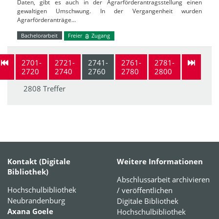
Daten, gibt es auch in der Agrarförderantragsstellung einen
gewaltigen Umschwung. In der Vergangenheit wurden
Agrarförderanträge…
Bachelorarbeit
Freier
Zugang
2701-
2721-
2741-
2761-
2781-
2720
2740
2760
2780
2800
2808 Treffer
Kontakt (Digitale
Weitere Informationen
Bibliothek)
Abschlussarbeit archivieren
Hochschulbibliothek
/ veröffentlichen
Neubrandenburg
Digitale Bibliothek
Axana Goele
Hochschulbibliothek