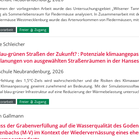
men der vorliegenden Arbeit wurde das Untersuchungsgebiet „Wilsener Tannen
g als Sommerlebensraum für Fledermäuse analysiert. In Zusammenarbeit mit de
edermäuse Westmecklenburg wurde das Artenvorkommen von Fledermäusen, mitt
orarbeit
Freier
Zugang
 Schleicher
lau-grünen Straßen der Zukunft? : Potenziale klimaangepas
lanungen von ausgewählten Straßenräumen in der Hanses
chule Neubrandenburg, 2026
rfehlung des 1,5°C-Ziels wird wahrscheinlicher und die Risiken des Klimaw
Klimaanpassung gewinnt zunehmend an Bedeutung. Mit der Simulationssoftw
al blau-grüner Infrastruktur auf eine Reduzierung der Wärmebelastung untersu
orarbeit
Freier
Zugang
n Gallmann
uss der Grabenverfüllung auf die Wasserqualität des Gode
enbachs (M-V) im Kontext der Wiedervernässung eines ehe