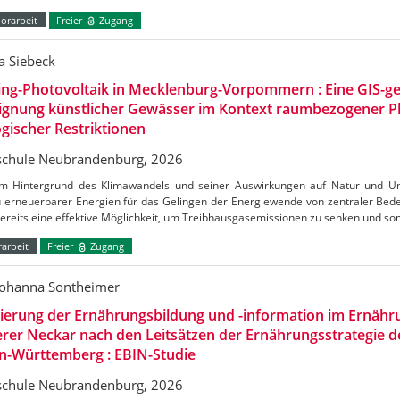
orarbeit
Freier
Zugang
a Siebeck
ing-Photovoltaik in Mecklenburg-Vorpommern : Eine GIS-ge
Eignung künstlicher Gewässer im Kontext raumbezogener 
gischer Restriktionen
chule Neubrandenburg, 2026
m Hintergrund des Klimawandels und seiner Auswirkungen auf Natur und Umw
 erneuerbarer Energien für das Gelingen der Energiewende von zentraler Bedeu
bereits eine effektive Möglichkeit, um Treibhausgasemissionen zu senken und s
arbeit
Freier
Zugang
Johanna Sontheimer
uierung der Ernährungsbildung und -information im Ernäh
erer Neckar nach den Leitsätzen der Ernährungsstrategie 
n-Württemberg : EBIN-Studie
chule Neubrandenburg, 2026