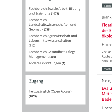
Bachel
Fachbereich Soziale Arbeit, Bildung
und Erziehung
1071
Biank
Fachbereich
Landschaftswissenschaften und
Float
Geomatik
735
der 
ökolo
Fachbereich Agrarwirtschaft und
Lebensmittelwissenschaften
Hochs
710
Fachbereich Gesundheit, Pflege,
Vor de
Management
Ausbau
292
dabei 
Andere Einrichtungen
1
Master
Nele 
Zugang
Eval
frei zugänglich (Open Access)
Mittl
2809
Bade
Hochs