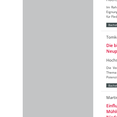
Im Rah
Eignun
für Fl
Bachel
Tomke
Die b
Neup
Hochs
Die Ve
Thema 
Potenzi
Bachel
Marti
Einfl
Mühl