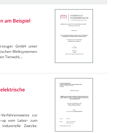
n am Beispiel
derzeuger GmbH unter
atischen Melksystemen:
den Tierwohl,…
elektrische
F-Verfahrensweise zur
le-up vom Labor- zum
industrielle Zwecke.