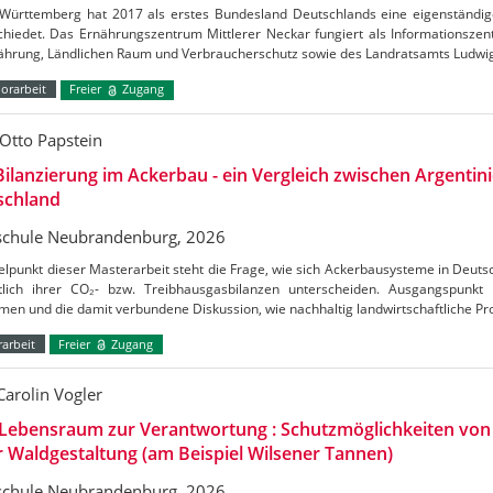
Württemberg hat 2017 als erstes Bundesland Deutschlands eine eigenständig
chiedet. Das Ernährungszentrum Mittlerer Neckar fungiert als Informationszen
nährung, Ländlichen Raum und Verbraucherschutz sowie des Landratsamts Ludw
orarbeit
Freier
Zugang
Otto Papstein
ilanzierung im Ackerbau - ein Vergleich zwischen Argentin
schland
chule Neubrandenburg, 2026
elpunkt dieser Masterarbeit steht die Frage, wie sich Ackerbausysteme in Deuts
htlich ihrer CO₂- bzw. Treibhausgasbilanzen unterscheiden. Ausgangspunkt
en und die damit verbundene Diskussion, wie nachhaltig landwirtschaftliche Pr
arbeit
Freier
Zugang
Carolin Vogler
Lebensraum zur Verantwortung : Schutzmöglichkeiten vo
r Waldgestaltung (am Beispiel Wilsener Tannen)
chule Neubrandenburg, 2026