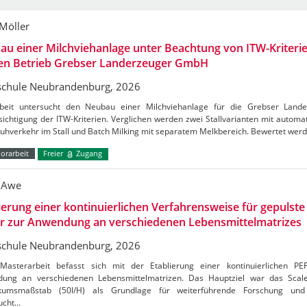
 Möller
u einer Milchviehanlage unter Beachtung von ITW-Kriterie
den Betrieb Grebser Landerzeuger GmbH
chule Neubrandenburg, 2026
beit untersucht den Neubau einer Milchviehanlage für die Grebser Lan
ichtigung der ITW-Kriterien. Verglichen werden zwei Stallvarianten mit autom
Kuhverkehr im Stall und Batch Milking mit separatem Melkbereich. Bewertet wer
orarbeit
Freier
Zugang
 Awe
ierung einer kontinuierlichen Verfahrensweise für gepulste 
er zur Anwendung an verschiedenen Lebensmittelmatrizes
chule Neubrandenburg, 2026
Masterarbeit befasst sich mit der Etablierung einer kontinuierlichen PE
ung an verschiedenen Lebensmittelmatrizen. Das Hauptziel war das Sca
kumsmaßstab (50l/H) als Grundlage für weiterführende Forschung und 
ucht…