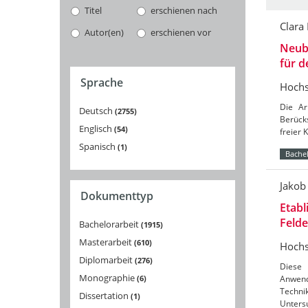
Titel
erschienen nach
Clara
Autor(en)
erschienen vor
Neuba
für 
Sprache
Hochs
Die Ar
Deutsch
2755
Berücks
Englisch
54
freier 
Spanisch
1
Bachel
Jakob
Dokumenttyp
Etabl
Feld
Bachelorarbeit
1915
Masterarbeit
610
Hochs
Diplomarbeit
276
Diese 
Monographie
6
Anwend
Techni
Dissertation
1
Unters