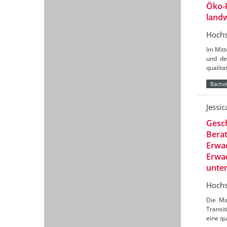
Öko-
landw
Hochs
Im Mit
und de
qualit
Bachel
Jessi
Gesch
Berat
Erwac
Erwac
unte
Hochs
Die Ma
Transit
eine qu