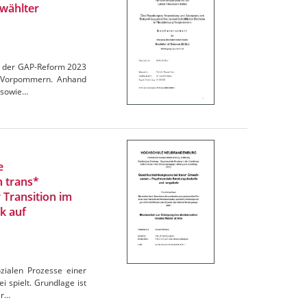
wählter
en der GAP-Reform 2023
rg-Vorpommern. Anhand
 sowie…
e
n trans*
 Transition im
k auf
zialen Prozesse einer
 spielt. Grundlage ist
er…