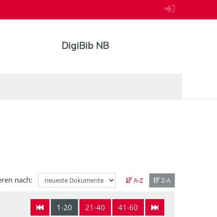
DigiBib NB
eren nach:
A-Z
Z-A
1-20
21-40
41-60