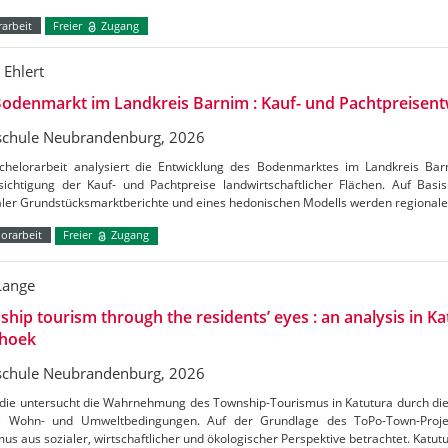
arbeit
Freier
Zugang
 Ehlert
odenmarkt im Landkreis Barnim : Kauf- und Pachtpreisent
chule Neubrandenburg, 2026
chelorarbeit analysiert die Entwicklung des Bodenmarktes im Landkreis Ba
ichtigung der Kauf- und Pachtpreise landwirtschaftlicher Flächen. Auf Basis 
aler Grundstücksmarktberichte und eines hedonischen Modells werden regional
orarbeit
Freier
Zugang
Lange
hip tourism through the residents’ eyes : an analysis in Ka
hoek
chule Neubrandenburg, 2026
udie untersucht die Wahrnehmung des Township-Tourismus in Katutura durch di
e Wohn- und Umweltbedingungen. Auf der Grundlage des ToPo-Town-Projek
us aus sozialer, wirtschaftlicher und ökologischer Perspektive betrachtet. Katutu