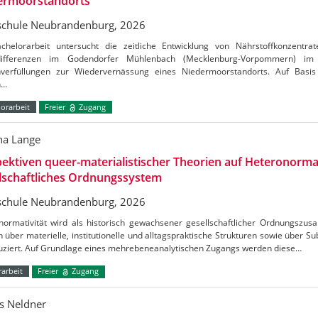
ermoorstandorts
chule Neubrandenburg, 2026
chelorarbeit untersucht die zeitliche Entwicklung von Nährstoffkonzentrat
tdifferenzen im Godendorfer Mühlenbach (Mecklenburg-Vorpommern) 
verfüllungen zur Wiedervernässung eines Niedermoorstandorts. Auf Basis
n…
orarbeit
Freier
Zugang
a Lange
ektiven queer-materialistischer Theorien auf Heteronormat
lschaftliches Ordnungssystem
chule Neubrandenburg, 2026
normativität wird als historisch gewachsener gesellschaftlicher Ordnungszus
h über materielle, institutionelle und alltagspraktische Strukturen sowie über S
uziert. Auf Grundlage eines mehrebeneanalytischen Zugangs werden diese…
arbeit
Freier
Zugang
s Neldner