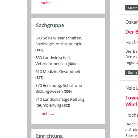
mehr ...
Master
Oskar
Sachgruppe
Der B
300 Sozialwissenschaften,
Hochs
Soziologie, Anthropologie
413
Die Ba
Berücks
630 Landwirtschaft,
region
Veterinärmedizin
400
610 Medizin, Gesundheit
Bachel
327
370 Erziehung, Schul- und
Nele 
Bildungswesen
306
Towns
710 Landschaftsgestaltung,
Wind
Raumplanung
302
mehr ...
Hochs
Die St
auf di
Tourism
Einrichtung