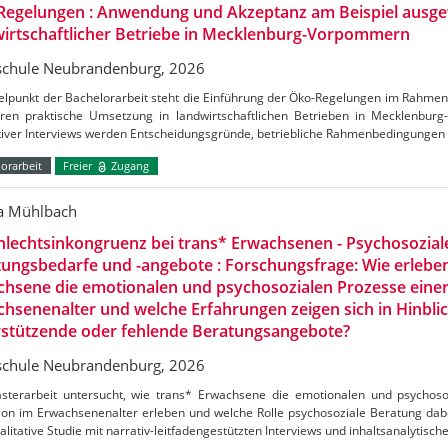
Regelungen : Anwendung und Akzeptanz am Beispiel ausge
irtschaftlicher Betriebe in Mecklenburg-Vorpommern
chule Neubrandenburg, 2026
telpunkt der Bachelorarbeit steht die Einführung der Öko-Regelungen im Rahm
ren praktische Umsetzung in landwirtschaftlichen Betrieben in Mecklenbu
ativer Interviews werden Entscheidungsgründe, betriebliche Rahmenbedingungen
orarbeit
Freier
Zugang
ca Mühlbach
lechtsinkongruenz bei trans* Erwachsenen - Psychosozial
ungsbedarfe und -angebote : Forschungsfrage: Wie erlebe
hsene die emotionalen und psychosozialen Prozesse einer
hsenenalter und welche Erfahrungen zeigen sich in Hinblic
rstützende oder fehlende Beratungsangebote?
chule Neubrandenburg, 2026
sterarbeit untersucht, wie trans* Erwachsene die emotionalen und psychoso
ion im Erwachsenenalter erleben und welche Rolle psychosoziale Beratung dabei
alitative Studie mit narrativ-leitfadengestützten Interviews und inhaltsanalytisch