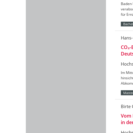
Baden-
verabs
für Er
Bachel
Hans-
CO₂-B
Deut
Hochs
Im Mitt
hinsic
Abkomm
Master
Birte 
Vom 
in de
Hochs