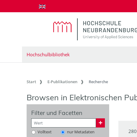
zum Inhalt springen
Hochschulbibliothek
Start
E-Publikationen
Recherche
Browsen in Elektronischen Pub
Filter und Facetten
280
Volltext
nur Metadaten