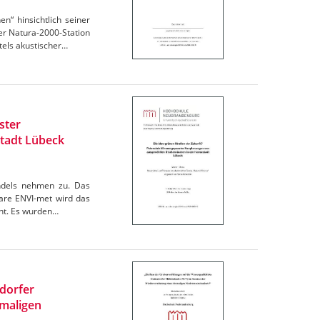
“ hinsichtlich seiner
r Natura-2000-Station
els akustischer…
ster
tadt Lübeck
andels nehmen zu. Das
are ENVI-met wird das
cht. Es wurden…
ndorfer
maligen