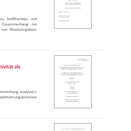
en, Stofffrachten und
im Zusammenhang mit
 von Monitoringdaten
ivität als
ammenhang analysiert,
ubjektivierungsprozesse