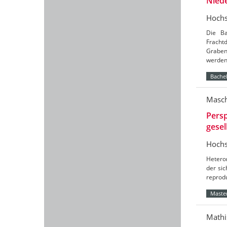
Nied
Hochs
Die Ba
Frach
Graben
werde
Bachel
Masch
Persp
gesel
Hochs
Hetero
der sic
reprod
Master
Mathi