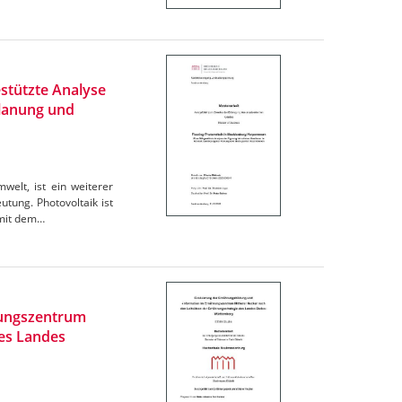
stützte Analyse
Planung und
elt, ist ein weiterer
tung. Photovoltaik ist
omit dem…
rungszentrum
des Landes