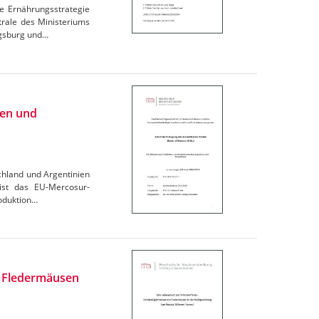
e Ernährungsstrategie
trale des Ministeriums
igsburg und…
ien und
chland und Argentinien
 ist das EU-Mercosur-
oduktion…
n Fledermäusen