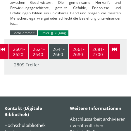
zwischen Geschwistern. Die gemeinsame Herkunft und
Entwicklungsgeschichte, geteilte Gefühle, Erlebnisse und
Erfahrungen bilden ein unlösbares Band und prägen die meisten
Menschen, egal wie gut oder schlecht die Beziehung untereinander
ist.…
Bachelorarbeit
Freier
Zugang
2601-
2621-
2641-
2661-
2681-
2620
2640
2660
2680
2700
2809 Treffer
Kontakt (Digitale
Weitere Informationen
Bibliothek)
Abschlussarbeit archivieren
Hochschulbibliothek
/ veröffentlichen