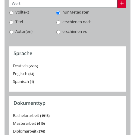
Volltext
nur Metadaten
Titel
erschienen nach
Autor(en)
erschienen vor
Sprache
Deutsch
2755
Englisch
54
Spanisch
1
Dokumenttyp
Bachelorarbeit
1915
Masterarbeit
610
Diplomarbeit
276