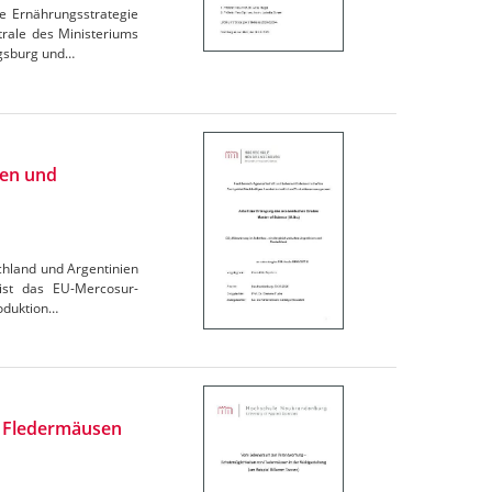
e Ernährungsstrategie
trale des Ministeriums
igsburg und…
ien und
chland und Argentinien
 ist das EU-Mercosur-
oduktion…
n Fledermäusen