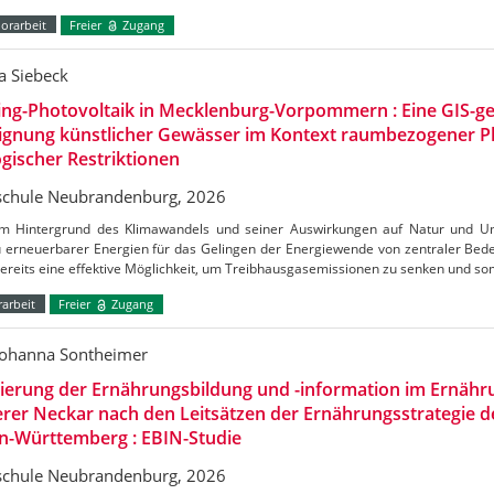
orarbeit
Freier
Zugang
a Siebeck
ing-Photovoltaik in Mecklenburg-Vorpommern : Eine GIS-ge
Eignung künstlicher Gewässer im Kontext raumbezogener 
gischer Restriktionen
chule Neubrandenburg, 2026
m Hintergrund des Klimawandels und seiner Auswirkungen auf Natur und Umw
 erneuerbarer Energien für das Gelingen der Energiewende von zentraler Bedeu
bereits eine effektive Möglichkeit, um Treibhausgasemissionen zu senken und s
arbeit
Freier
Zugang
Johanna Sontheimer
uierung der Ernährungsbildung und -information im Ernäh
erer Neckar nach den Leitsätzen der Ernährungsstrategie 
n-Württemberg : EBIN-Studie
chule Neubrandenburg, 2026