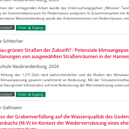
men der vorliegenden Arbeit wurde das Untersuchungsgebiet „Wilsener Tannen
g als Sommerlebensraum für Fledermäuse analysiert. In Zusammenarbeit mit de
edermäuse Westmecklenburg wurde das Artenvorkommen von Fledermäusen, mitt
orarbeit
Freier
Zugang
 Schleicher
lau-grünen Straßen der Zukunft? : Potenziale klimaangepas
lanungen von ausgewählten Straßenräumen in der Hanses
chule Neubrandenburg, 2026
rfehlung des 1,5°C-Ziels wird wahrscheinlicher und die Risiken des Klimaw
Klimaanpassung gewinnt zunehmend an Bedeutung. Mit der Simulationssoftw
al blau-grüner Infrastruktur auf eine Reduzierung der Wärmebelastung untersu
orarbeit
Freier
Zugang
n Gallmann
uss der Grabenverfüllung auf die Wasserqualität des Gode
enbachs (M-V) im Kontext der Wiedervernässung eines ehe