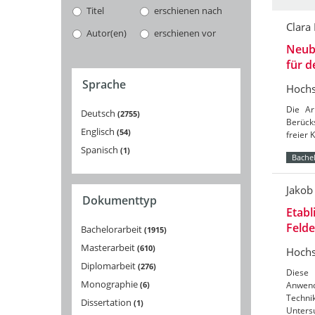
Titel
erschienen nach
Clara
Autor(en)
erschienen vor
Neuba
für 
Sprache
Hochs
Die Ar
Deutsch
2755
Berücks
Englisch
54
freier 
Spanisch
1
Bachel
Jakob
Dokumenttyp
Etabl
Feld
Bachelorarbeit
1915
Masterarbeit
610
Hochs
Diplomarbeit
276
Diese 
Monographie
6
Anwend
Techni
Dissertation
1
Unters