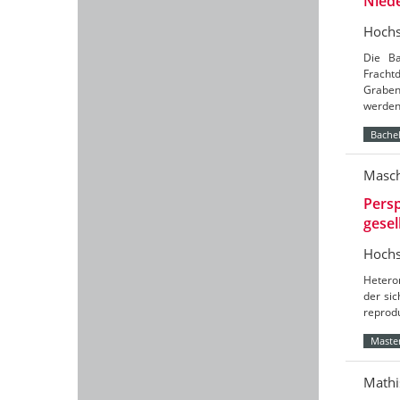
Nied
Hochs
Die Ba
Frach
Graben
werde
Bachel
Masch
Persp
gesel
Hochs
Hetero
der sic
reprod
Master
Mathi