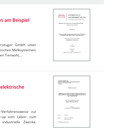
n am Beispiel
derzeuger GmbH unter
atischen Melksystemen:
den Tierwohl,…
elektrische
F-Verfahrensweise zur
le-up vom Labor- zum
industrielle Zwecke.