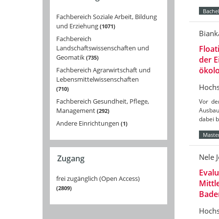
Bachel
Fachbereich Soziale Arbeit, Bildung
und Erziehung
1071
Biank
Fachbereich
Landschaftswissenschaften und
Float
Geomatik
735
der 
ökolo
Fachbereich Agrarwirtschaft und
Lebensmittelwissenschaften
Hochs
710
Fachbereich Gesundheit, Pflege,
Vor de
Management
Ausbau
292
dabei 
Andere Einrichtungen
1
Master
Nele 
Zugang
Eval
frei zugänglich (Open Access)
Mittl
2809
Bade
Hochs