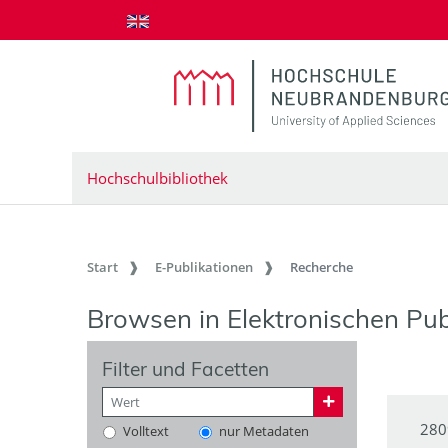
zum Inhalt springen
Hochschulbibliothek
Start
E-Publikationen
Recherche
Browsen in Elektronischen Pub
Filter und Facetten
280
Volltext
nur Metadaten