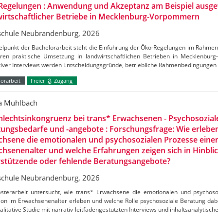
Regelungen : Anwendung und Akzeptanz am Beispiel ausge
irtschaftlicher Betriebe in Mecklenburg-Vorpommern
chule Neubrandenburg, 2026
telpunkt der Bachelorarbeit steht die Einführung der Öko-Regelungen im Rahm
ren praktische Umsetzung in landwirtschaftlichen Betrieben in Mecklenbu
ativer Interviews werden Entscheidungsgründe, betriebliche Rahmenbedingungen
orarbeit
Freier
Zugang
ca Mühlbach
lechtsinkongruenz bei trans* Erwachsenen - Psychosozial
ungsbedarfe und -angebote : Forschungsfrage: Wie erlebe
hsene die emotionalen und psychosozialen Prozesse einer
hsenenalter und welche Erfahrungen zeigen sich in Hinblic
rstützende oder fehlende Beratungsangebote?
chule Neubrandenburg, 2026
sterarbeit untersucht, wie trans* Erwachsene die emotionalen und psychoso
ion im Erwachsenenalter erleben und welche Rolle psychosoziale Beratung dabei
alitative Studie mit narrativ-leitfadengestützten Interviews und inhaltsanalytisch