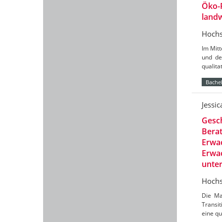
Öko-
landw
Hochs
Im Mit
und de
qualit
Bachel
Jessi
Gesch
Berat
Erwac
Erwac
unte
Hochs
Die Ma
Transit
eine qu