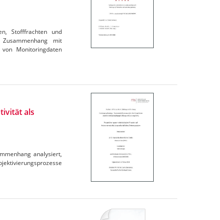
en, Stofffrachten und
im Zusammenhang mit
 von Monitoringdaten
ivität als
ammenhang analysiert,
ubjektivierungsprozesse