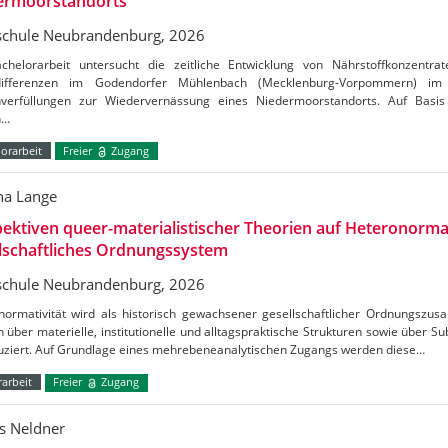
ermoorstandorts
chule Neubrandenburg, 2026
chelorarbeit untersucht die zeitliche Entwicklung von Nährstoffkonzentrat
tdifferenzen im Godendorfer Mühlenbach (Mecklenburg-Vorpommern) 
verfüllungen zur Wiedervernässung eines Niedermoorstandorts. Auf Basis
n…
orarbeit
Freier
Zugang
a Lange
ektiven queer-materialistischer Theorien auf Heteronormat
lschaftliches Ordnungssystem
chule Neubrandenburg, 2026
normativität wird als historisch gewachsener gesellschaftlicher Ordnungszus
h über materielle, institutionelle und alltagspraktische Strukturen sowie über S
uziert. Auf Grundlage eines mehrebeneanalytischen Zugangs werden diese…
arbeit
Freier
Zugang
s Neldner