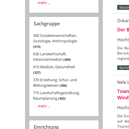
mehr ...
Master
Oskar
Sachgruppe
Der B
300 Sozialwissenschaften,
Hochs
Soziologie, Anthropologie
413
Die Ba
Berücks
630 Landwirtschaft,
region
Veterinärmedizin
400
610 Medizin, Gesundheit
Bachel
327
370 Erziehung, Schul- und
Nele 
Bildungswesen
306
Towns
710 Landschaftsgestaltung,
Wind
Raumplanung
302
mehr ...
Hochs
Die St
auf di
Tourism
Einrichtung