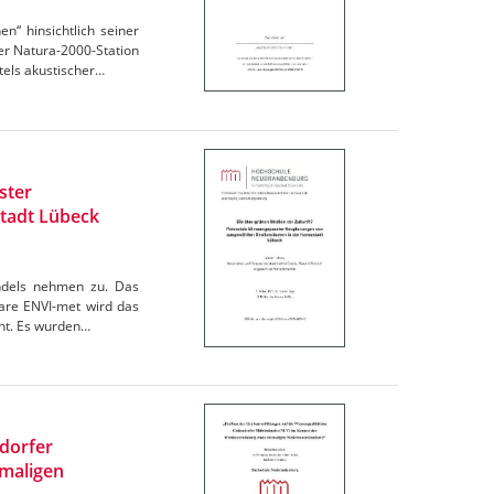
“ hinsichtlich seiner
r Natura-2000-Station
els akustischer…
ster
tadt Lübeck
andels nehmen zu. Das
are ENVI-met wird das
cht. Es wurden…
ndorfer
maligen