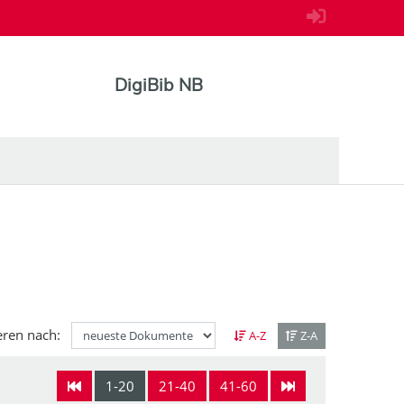
DigiBib NB
eren nach:
A-Z
Z-A
1-20
21-40
41-60