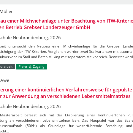
 Möller
u einer Milchviehanlage unter Beachtung von ITW-Kriterie
den Betrieb Grebser Landerzeuger GmbH
chule Neubrandenburg, 2026
beit untersucht den Neubau einer Milchviehanlage für die Grebser Lan
ichtigung der ITW-Kriterien. Verglichen werden zwei Stallvarianten mit autom
Kuhverkehr im Stall und Batch Milking mit separatem Melkbereich. Bewertet wer
orarbeit
Freier
Zugang
 Awe
ierung einer kontinuierlichen Verfahrensweise für gepulste 
er zur Anwendung an verschiedenen Lebensmittelmatrizes
chule Neubrandenburg, 2026
Masterarbeit befasst sich mit der Etablierung einer kontinuierlichen PE
ung an verschiedenen Lebensmittelmatrizen. Das Hauptziel war das Sca
kumsmaßstab (50l/H) als Grundlage für weiterführende Forschung und 
ucht…