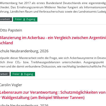
Württemberg hat 2017 als erstes Bundesland Deutschlands eine eigenständig
chiedet. Das Ernährungszentrum Mittlerer Neckar fungiert als Informationszen
nährung, Ländlichen Raum und Verbraucherschutz sowie des Landratsamts Ludw
orarbeit
Freier
Zugang
Otto Papstein
ilanzierung im Ackerbau - ein Vergleich zwischen Argentin
schland
chule Neubrandenburg, 2026
elpunkt dieser Masterarbeit steht die Frage, wie sich Ackerbausysteme in Deuts
htlich ihrer CO₂- bzw. Treibhausgasbilanzen unterscheiden. Ausgangspunkt
en und die damit verbundene Diskussion, wie nachhaltig landwirtschaftliche Pr
arbeit
Freier
Zugang
Carolin Vogler
Lebensraum zur Verantwortung : Schutzmöglichkeiten vo
r Waldgestaltung (am Beispiel Wilsener Tannen)
chule Neubrandenburg, 2026