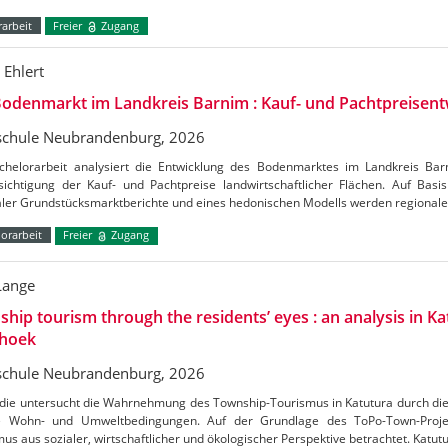
arbeit
Freier
Zugang
 Ehlert
odenmarkt im Landkreis Barnim : Kauf- und Pachtpreisent
chule Neubrandenburg, 2026
chelorarbeit analysiert die Entwicklung des Bodenmarktes im Landkreis Ba
ichtigung der Kauf- und Pachtpreise landwirtschaftlicher Flächen. Auf Basis 
aler Grundstücksmarktberichte und eines hedonischen Modells werden regional
orarbeit
Freier
Zugang
Lange
hip tourism through the residents’ eyes : an analysis in Ka
hoek
chule Neubrandenburg, 2026
udie untersucht die Wahrnehmung des Township-Tourismus in Katutura durch di
e Wohn- und Umweltbedingungen. Auf der Grundlage des ToPo-Town-Projek
us aus sozialer, wirtschaftlicher und ökologischer Perspektive betrachtet. Katutu