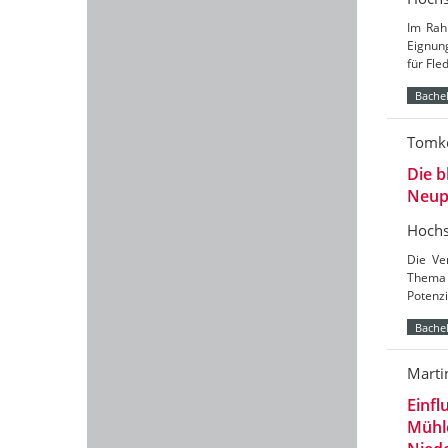
Im Rah
Eignun
für Fl
Bachel
Tomke
Die b
Neup
Hochs
Die Ve
Thema 
Potenzi
Bachel
Marti
Einfl
Mühl