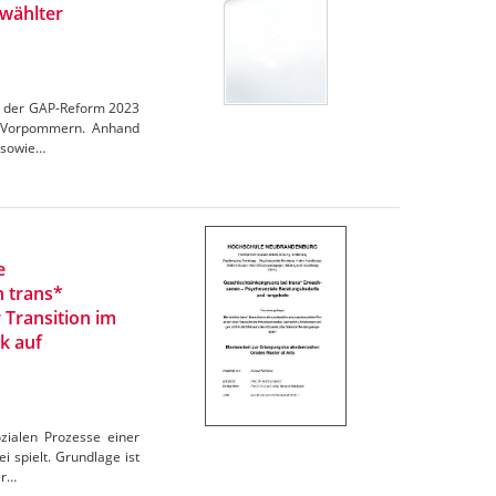
wählter
en der GAP-Reform 2023
rg-Vorpommern. Anhand
 sowie…
e
n trans*
 Transition im
k auf
zialen Prozesse einer
 spielt. Grundlage ist
er…