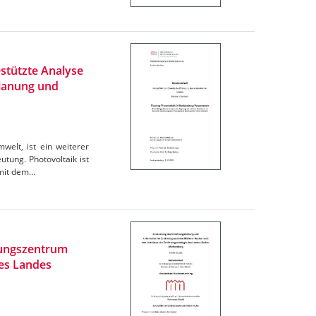
stützte Analyse
Planung und
elt, ist ein weiterer
tung. Photovoltaik ist
omit dem…
rungszentrum
des Landes