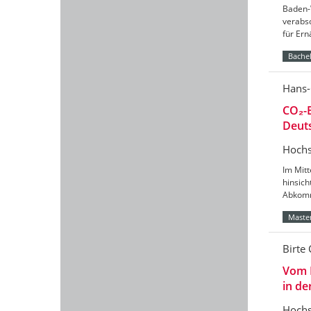
Baden-
verabs
für Er
Bachel
Hans-
CO₂-B
Deut
Hochs
Im Mitt
hinsic
Abkomm
Master
Birte 
Vom 
in de
Hochs