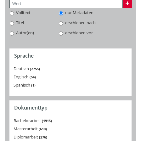
Volltext
nur Metadaten
Titel
erschienen nach
Autor(en)
erschienen vor
Sprache
Deutsch
2755
Englisch
54
Spanisch
1
Dokumenttyp
Bachelorarbeit
1915
Masterarbeit
610
Diplomarbeit
276