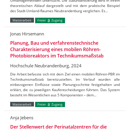
Umlandgemeinden untersucht. Die Suburbanisierung wird in ihrem
theoretischen Ablauf dargestellt und mit dem praktische Beispiel
des Stadt-Umland-Raumes Neubrandenburg verglichen. Es…
Masterarbeit
Freier
Zugang
Jonas Hirsemann
Planung, Bau und verfahrenstechnische
Charakterisierung eines mobilen Röhren-
Photobioreaktors im Technikumsmaßstab
Hochschule Neubrandenburg, 2024
Die Arbeit befasste sich mit dem Ziel einen mobilen Röhren-PBR im
Technikumsmaßstab bereitzustellen. Im Verlauf wurden alle
einbezogenen Einflüsse sowie Planungsschritte festgehalten und
erklärt, die zu jeweiligen Kaufentscheidungen führten. Das System
besteht im Wesentlichen aus 5 Komponenten – dem…
Masterarbeit
Freier
Zugang
Anja Jebens
Der Stellenwert der Perinatalzentren für die