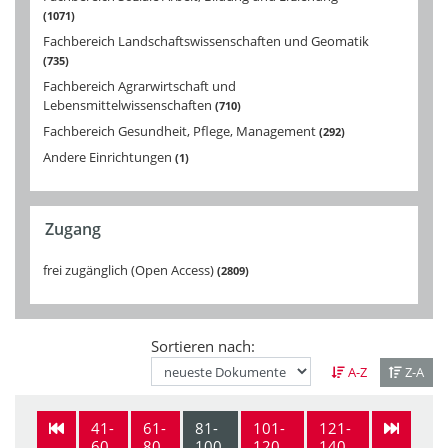
1071
Fachbereich Landschaftswissenschaften und Geomatik
735
Fachbereich Agrarwirtschaft und
Lebensmittelwissenschaften
710
Fachbereich Gesundheit, Pflege, Management
292
Andere Einrichtungen
1
Zugang
frei zugänglich (Open Access)
2809
Sortieren nach:
A-Z
Z-A
41-
61-
81-
101-
121-
60
80
100
120
140