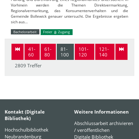
Vorhinein werden die Themen Direktvermarktung,
Regionalvermarktung, das Konsumentenverhalten und die
Gemeinde Bollewick genauer untersucht. Die Ergebnisse ergeben
sich aus…
Bachelorarbeit
Freier
Zugang
41-
61-
81-
101-
121-
60
80
100
120
140
2809 Treffer
Kontakt (Digitale
Weitere Informationen
Bibliothek)
Abschlussarbeit archivieren
Hochschulbibliothek
/ veröffentlichen
Neubrandenburg
Digitale Bibliothek