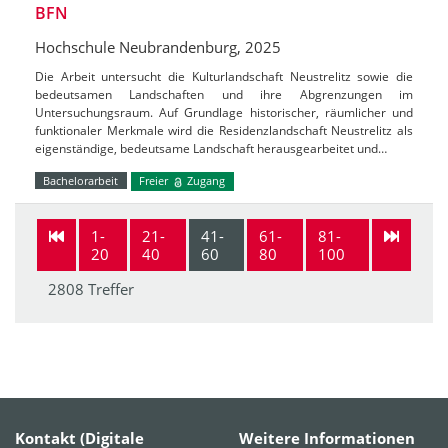
BFN
Hochschule Neubrandenburg, 2025
Die Arbeit untersucht die Kulturlandschaft Neustrelitz sowie die
bedeutsamen Landschaften und ihre Abgrenzungen im
Untersuchungsraum. Auf Grundlage historischer, räumlicher und
funktionaler Merkmale wird die Residenzlandschaft Neustrelitz als
eigenständige, bedeutsame Landschaft herausgearbeitet und…
Bachelorarbeit
Freier
Zugang
1-
21-
41-
61-
81-
20
40
60
80
100
2808 Treffer
Kontakt (Digitale
Weitere Informationen