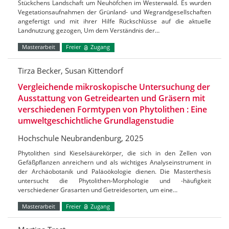
Stückchens Landschaft um Neuhöfchen im Westerwald. Es wurden
Vegetationsaufnahmen der Grünland- und Wegrandgesellschaften
angefertigt und mit ihrer Hilfe Rückschlüsse auf die aktuelle
Landnutzung gezogen, Um dem Verständnis der…
Masterarbeit
Freier
Zugang
Tirza Becker, Susan Kittendorf
Vergleichende mikroskopische Untersuchung der
Ausstattung von Getreidearten und Gräsern mit
verschiedenen Formtypen von Phytolithen : Eine
umweltgeschichtliche Grundlagenstudie
Hochschule Neubrandenburg, 2025
Phytolithen sind Kieselsäurekörper, die sich in den Zellen von
Gefäßpflanzen anreichern und als wichtiges Analyseinstrument in
der Archäobotanik und Paläoökologie dienen. Die Masterthesis
untersucht die Phytolithen-Morphologie und -häufigkeit
verschiedener Grasarten und Getreidesorten, um eine…
Masterarbeit
Freier
Zugang