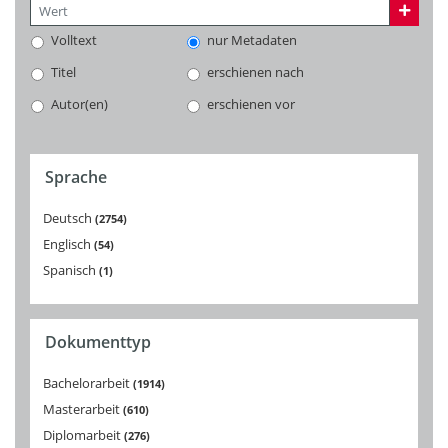
Volltext
nur Metadaten
Titel
erschienen nach
Autor(en)
erschienen vor
Sprache
Deutsch
2754
Englisch
54
Spanisch
1
Dokumenttyp
Bachelorarbeit
1914
Masterarbeit
610
Diplomarbeit
276