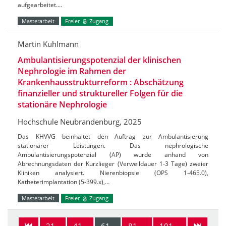
aufgearbeitet.…
Masterarbeit
Freier
Zugang
Martin Kuhlmann
Ambulantisierungspotenzial der klinischen
Nephrologie im Rahmen der
Krankenhausstrukturreform : Abschätzung
finanzieller und struktureller Folgen für die
stationäre Nephrologie
Hochschule Neubrandenburg, 2025
Das KHVVG beinhaltet den Auftrag zur Ambulantisierung
stationärer Leistungen. Das nephrologische
Ambulantisierungspotenzial (AP) wurde anhand von
Abrechnungsdaten der Kurzlieger (Verweildauer 1-3 Tage) zweier
Kliniken analysiert. Nierenbiopsie (OPS 1-465.0),
Katheterimplantation (5-399.x),…
Masterarbeit
Freier
Zugang
21-
41-
61-
81-
101-