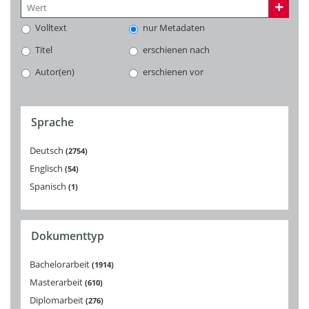
Volltext
nur Metadaten
Titel
erschienen nach
Autor(en)
erschienen vor
Sprache
Deutsch
2754
Englisch
54
Spanisch
1
Dokumenttyp
Bachelorarbeit
1914
Masterarbeit
610
Diplomarbeit
276