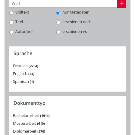
Volltext
nur Metadaten
Titel
erschienen nach
Autor(en)
erschienen vor
Sprache
Deutsch
2754
Englisch
54
Spanisch
1
Dokumenttyp
Bachelorarbeit
1914
Masterarbeit
610
Diplomarbeit
276