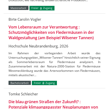
Diskussion, wie nachhaltig landwirtschaftliche Produktion…
Masterarbeit
Freier
Zugang
Birte Carolin Vogler
Vom Lebensraum zur Verantwortung :
Schutzmöglichkeiten von Fledermäusen in der
Waldgestaltung (am Beispiel Wilsener Tannen)
Hochschule Neubrandenburg, 2026
Im Rahmen der vorliegenden Arbeit wurde das
Untersuchungsgebiet „Wilsener Tannen“ hinsichtlich seiner Eignung
als Sommerlebensraum für Fledermäuse analysiert. In
Zusammenarbeit mit der Natura-2000-Station für Fledermäuse
Westmecklenburg wurde das Artenvorkommen von Fledermäusen,
mittels akustischer…
Bachelorarbeit
Freier
Zugang
Tomke Schleicher
Die blau-grünen Straßen der Zukunft? :
Potenziale klimaangepasster Neuplanungen von