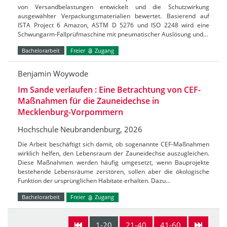
von Versandbelastungen entwickelt und die Schutzwirkung
ausgewählter Verpackungsmaterialien bewertet. Basierend auf
ISTA Project 6 Amazon, ASTM D 5276 und ISO 2248 wird eine
Schwungarm-Fallprüfmaschine mit pneumatischer Auslösung und…
Bachelorarbeit
Freier
Zugang
Benjamin Woywode
Im Sande verlaufen : Eine Betrachtung von CEF-
Maßnahmen für die Zauneidechse in
Mecklenburg-Vorpommern
Hochschule Neubrandenburg, 2026
Die Arbeit beschäftigt sich damit, ob sogenannte CEF-Maßnahmen
wirklich helfen, den Lebensraum der Zauneidechse auszugleichen.
Diese Maßnahmen werden häufig umgesetzt, wenn Bauprojekte
bestehende Lebensräume zerstören, sollen aber die ökologische
Funktion der ursprünglichen Habitate erhalten. Dazu…
Bachelorarbeit
Freier
Zugang
1-20
21-40
41-60