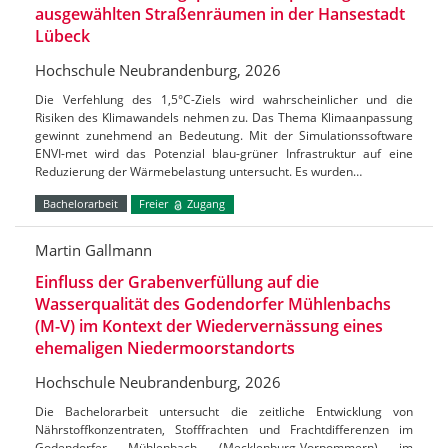
ausgewählten Straßenräumen in der Hansestadt
Lübeck
Hochschule Neubrandenburg, 2026
Die Verfehlung des 1,5°C-Ziels wird wahrscheinlicher und die
Risiken des Klimawandels nehmen zu. Das Thema Klimaanpassung
gewinnt zunehmend an Bedeutung. Mit der Simulationssoftware
ENVI-met wird das Potenzial blau-grüner Infrastruktur auf eine
Reduzierung der Wärmebelastung untersucht. Es wurden…
Bachelorarbeit
Freier
Zugang
Martin Gallmann
Einfluss der Grabenverfüllung auf die
Wasserqualität des Godendorfer Mühlenbachs
(M-V) im Kontext der Wiedervernässung eines
ehemaligen Niedermoorstandorts
Hochschule Neubrandenburg, 2026
Die Bachelorarbeit untersucht die zeitliche Entwicklung von
Nährstoffkonzentraten, Stofffrachten und Frachtdifferenzen im
Godendorfer Mühlenbach (Mecklenburg-Vorpommern) im