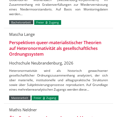
Zusammenhang mit Grabenverfüllungen zur Wiedervernässung
eines Niedermoorstandorts. Auf Basis von Monitoringdaten
werden…
Bachelorarbeit
Freier
Zugang
Mascha Lange
Perspektiven queer-materialistischer Theorien
auf Heteronormativität als gesellschaftliches
Ordnungssystem
Hochschule Neubrandenburg, 2026
Heteronormativität wird als historisch gewachsener
gesellschaftlicher Ordnungszusammenhang analysiert, der sich
über materielle, institutionelle und alltagspraktische Strukturen
sowie über Subjektivierungsprozesse reproduziert. Auf Grundlage
eines mehrebeneanalytischen Zugangs werden diese…
Masterarbeit
Freier
Zugang
Mathis Neldner