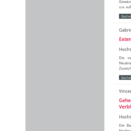
Gewäss
u.a. a
Bachel
Gabri
Exten
Hochs
Die vo
Neubra
Zusätz
Bachel
Vince
Gehe
Verb
Hochs
Die Ba
Hochsc