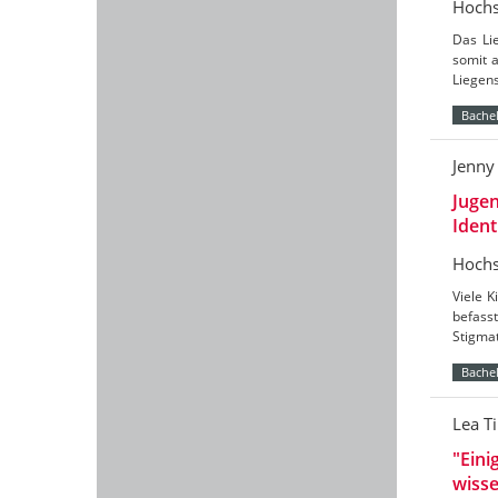
Hochs
Das Li
somit 
Liegen
Bachel
Jenny
Jugen
Ident
Hochs
Viele K
befass
Stigmat
Bachel
Lea T
"Eini
wisse