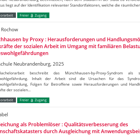
us liegt auf der Identifikation relevanter Standortfaktoren, welche die räumliche
orarbeit
Freier
Zugang
l Rochow
hhausen by Proxy : Herausforderungen und Handlungsmög
räfte der sozialen Arbeit im Umgang mit familiären Belas
eswohlgefährdungen
chule Neubrandenburg, 2025
achelorarbeit beschreibt das Münchhausen-by-Proxy-Syndrom als 
swohlgefährdung. Inhalt der Arbeit sind die Ursachen für das Synd
wohlgefährdung, Folgen für Betroffene sowie Herausforderungen und Handl
fte der sozialen…
orarbeit
Freier
Zugang
abel
eichung als Problemlöser : Qualitätsverbesserung des
nschaftskatasters durch Ausgleichung mit Anwendungsbei