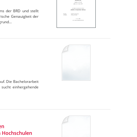
ems der BRD und stellt
ische Genauigkeit der
fgrund…
auf. Die Bachelorarbeit
er sucht einhergehende
en
an Hochschulen