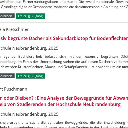
erhöhen aus Fernerkundungsdaten untersucht. Die zweidimensionale Gewässerk
uf Grundlage digitaler Orthophotos, während die dreidimensionale Ableitung de
orarbeit
Freier
Zugang
ela Kretschmer
siv begrünte Dächer als Sekundärbiotop für Bodenflechte
chule Neubrandenburg, 2025
rliegende Bachelorarbeit befasst sich mit den extensiv begrünten Dä
ndenburg. Im Fokus der Untersuchung stehen die auf diesen Dächern vorkom
lich werden Krustenflechten, Moose und Gefäßpflanzen kurz erwähnt, um ein um
orarbeit
Freier
Zugang
nt Puschmann
n oder Bleiben? : Eine Analyse der Beweggründe für Abwa
leib von Studierenden der Hochschule Neubrandenburg
chule Neubrandenburg, 2025
chelorarbeit untersucht die zentralen Beweggründe, die die Entscheidung
hule Neubrandenburg beeinflussen, nach dem Studium in der Stadt zu verblei