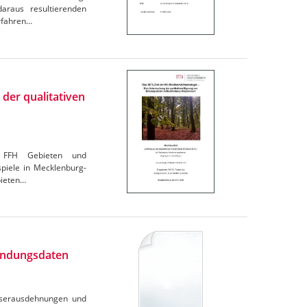
araus resultierenden
erfahren…
 der qualitativen
n, FFH Gebieten und
spiele in Mecklenburg-
bieten…
undungsdaten
ässerausdehnungen und