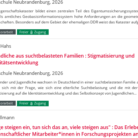
chule Neubrandenburg, 2026
egenschaftskataster bildet einen zentralen Teil des Eigentumssicherungssyst
als amtliches Geobasisinformationssystem hohe Anforderungen an die geometr
schaften. Besonders auf dem Gebiet der ehemaligen DDR weist das Kataster au
orarbeit
Freier
Zugang
 Hahs
dliche aus suchtbelasteten Familien : Stigmatisierung und
itätsentwicklung
chule Neubrandenburg, 2026
inder und Jugendliche wachsen in Deutschland in einer suchtbelasteten Familie 
t sich mit der Frage, wie sich eine elterliche Suchtbelastung und die mit d
isierung auf die Identitätsentwicklung und das Selbstkonzept von Jugendlichen…
orarbeit
Freier
Zugang
illmann
ge steigen ein, tun sich das an, viele steigen aus" : Das Erleb
nschaftlicher Mitarbeiter*innen in Forschungsprojekten 