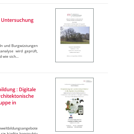
 : Untersuchung
eln und Burgwüstungen
analyse wird geprüft,
nd wie sich…
ldung : Digitale
rchitektonische
ruppe in
Umweltbildungsangebote
sie künftig konstruktiv