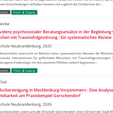
nen Entscheidungen teilhaben können und zugleich die Sichtbarkeit der…
arbeit
Freier
Zugang
Reinke
videnz psychosozialer Beratungsansätze in der Begleitung 
hen mit Traumafolgestörung : Ein systematisches Review
chule Neubrandenburg, 2026
Masterarbeit untersucht im Rahmen eines systematischen Reviews die Wirksamk
sozialer Interventionen für geflüchtete Menschen mit Traumafolgestörungen. 
terogene Evidenzlage mit teils positiven Effekten, jedoch begrenzter…
arbeit
Freier
Zugang
hiel
lurbereinigung in Mecklenburg-Vorpommern : Eine Analyse
zbarkeit am Praxisbeispiel Gorschendorf
chule Neubrandenburg, 2026
achelorarbeit untersucht die Ortschaft Gorschendorf, einen Ortsteil der Stadt 