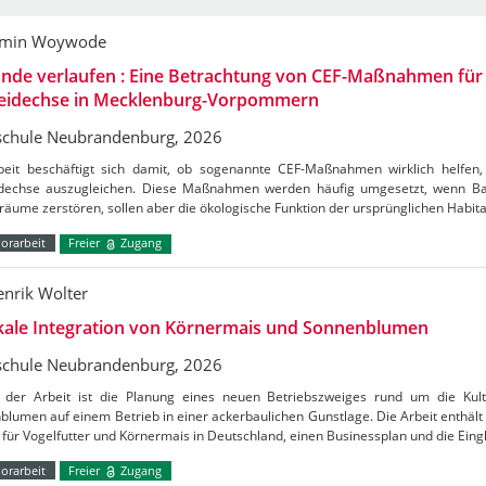
amin Woywode
nde verlaufen : Eine Betrachtung von CEF-Maßnahmen für 
eidechse in Mecklenburg-Vorpommern
chule Neubrandenburg, 2026
beit beschäftigt sich damit, ob sogenannte CEF-Maßnahmen wirklich helfe
dechse auszugleichen. Diese Maßnahmen werden häufig umgesetzt, wenn Ba
äume zerstören, sollen aber die ökologische Funktion der ursprünglichen Habit
orarbeit
Freier
Zugang
enrik Wolter
ikale Integration von Körnermais und Sonnenblumen
chule Neubrandenburg, 2026
der Arbeit ist die Planung eines neuen Betriebszweiges rund um die Kul
lumen auf einem Betrieb in einer ackerbaulichen Gunstlage. Die Arbeit enthält
für Vogelfutter und Körnermais in Deutschland, einen Businessplan und die Ein
orarbeit
Freier
Zugang