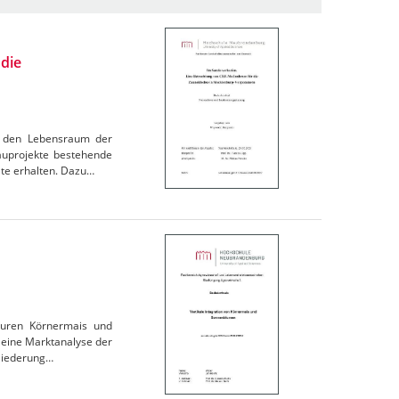
die
n, den Lebensraum der
uprojekte bestehende
ate erhalten. Dazu…
turen Körnermais und
 eine Marktanalyse der
gliederung…