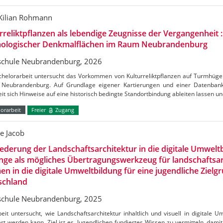
-Kilian Rohmann
rreliktpflanzen als lebendige Zeugnisse der Vergangenheit
äologischer Denkmalflächen im Raum Neubrandenburg
chule Neubrandenburg, 2026
chelorarbeit untersucht das Vorkommen von Kulturreliktpflanzen auf Turmhüg
 Neubrandenburg. Auf Grundlage eigener Kartierungen und einer Datenbank
it sich Hinweise auf eine historisch bedingte Standortbindung ableiten lassen u
orarbeit
Freier
Zugang
e Jacob
iederung der Landschaftsarchitektur in die digitale Umweltbi
inge als mögliches Übertragungswerkzeug für landschaftsa
n in die digitale Umweltbildung für eine jugendliche Zielg
schland
chule Neubrandenburg, 2025
eit untersucht, wie Landschaftsarchitektur inhaltlich und visuell in digitale 
ert werden kann. Ziel ist es, Jugendlichen fundiertes Wissen zu vermitteln, damit 