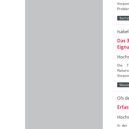
Vorpom
Problem
Bachel
Isabel
Das 3
Eign
Hochs
Die T
Naturs
Vorpomm
Master
Ols d
Erfa
Hochs
In der