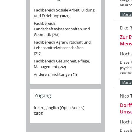
an urba
Fachbereich Soziale Arbeit, Bildung
Master
und Erziehung
1071
Fachbereich
Eike 
Landschaftswissenschaften und
Geomatik
735
Zur E
Fachbereich Agrarwirtschaft und
Mensc
Lebensmittelwissenschaften
Hochs
710
Fachbereich Gesundheit, Pflege,
Diese 
Management
292
psycho
eine he
Andere Einrichtungen
1
Master
Zugang
Nico T
Dorff
frei zugänglich (Open Access)
Umset
2809
Hochs
Diese B