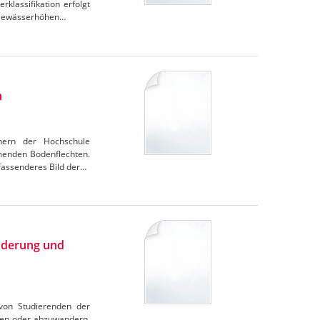
lassifikation erfolgt
r Gewässerhöhen…
n
chern der Hochschule
menden Bodenflechten.
fassenderes Bild der…
nderung und
 von Studierenden der
ben oder abzuwandern.