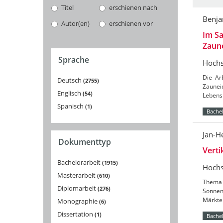
Titel
erschienen nach
Benj
Autor(en)
erschienen vor
Im Sa
Zaun
Sprache
Hochs
Die Ar
Deutsch
2755
Zaunei
Englisch
54
Lebensr
Spanisch
1
Bachel
Jan-H
Dokumenttyp
Vert
Bachelorarbeit
1915
Hochs
Masterarbeit
610
Thema 
Diplomarbeit
276
Sonnenb
Märkte 
Monographie
6
Dissertation
1
Bachel