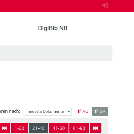
DigiBib NB
eren nach:
A-Z
Z-A
1-20
21-40
41-60
61-80