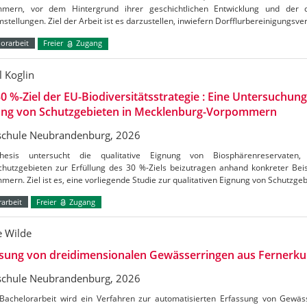
mern, vor dem Hintergrund ihrer geschichtlichen Entwicklung und der d
stellungen. Ziel der Arbeit ist es darzustellen, inwiefern Dorfflurbereinigungsv
orarbeit
Freier
Zugang
l Koglin
0 %-Ziel der EU-Biodiversitätsstrategie : Eine Untersuchung
ung von Schutzgebieten in Mecklenburg-Vorpommern
chule Neubrandenburg, 2026
hesis untersucht die qualitative Eignung von Biosphärenreservate
chutzgebieten zur Erfüllung des 30 %-Ziels beizutragen anhand konkreter Bei
ern. Ziel ist es, eine vorliegende Studie zur qualitativen Eignung von Schutzge
arbeit
Freier
Zugang
e Wilde
ssung von dreidimensionalen Gewässerringen aus Fernerk
chule Neubrandenburg, 2026
 Bachelorarbeit wird ein Verfahren zur automatisierten Erfassung von Gew