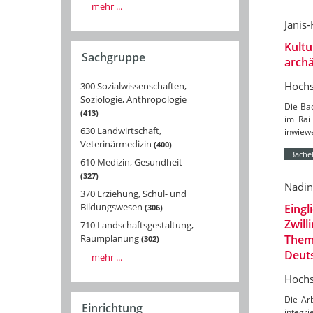
mehr ...
Janis
Kultu
Sachgruppe
arch
Hochs
300 Sozialwissenschaften,
Soziologie, Anthropologie
Die Ba
413
im Rai
630 Landwirtschaft,
inwiewe
Veterinärmedizin
400
Bachel
610 Medizin, Gesundheit
327
Nadin
370 Erziehung, Schul- und
Bildungswesen
Eingl
306
Zwill
710 Landschaftsgestaltung,
Theme
Raumplanung
302
Deut
mehr ...
Hochs
Die Arb
Einrichtung
integri