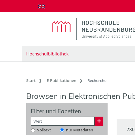
zum Inhalt springen
Hochschulbibliothek
Start
E-Publikationen
Recherche
Browsen in Elektronischen Pub
Filter und Facetten
280
Volltext
nur Metadaten