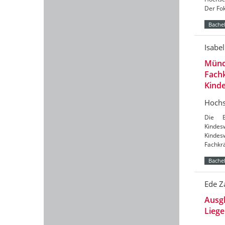
Der Fok
Bachel
Isabe
Münc
Fachk
Kind
Hochs
Die B
Kinde
Kindes
Fachkrä
Bachel
Ede Z
Ausgl
Liege