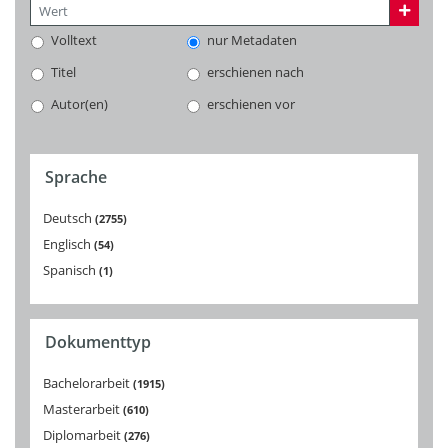
Volltext
nur Metadaten
Titel
erschienen nach
Autor(en)
erschienen vor
Sprache
Deutsch
2755
Englisch
54
Spanisch
1
Dokumenttyp
Bachelorarbeit
1915
Masterarbeit
610
Diplomarbeit
276