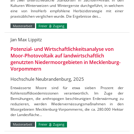
an zwei unterschiedliche Standorten in Sachsen-Anhalt in den
Kulturen Winterweizen und Wintergerste durchgeführt, in welchem
eine von InnoHerb empfohlene Herbizidstrategie mit einer
praxisüblichen verglichen wurde. Die Ergebnisse des…
Masterarbeit
Freier
Zugang
Jan Max Lippitz
Potenzial- und Wirtschaftlichkeitsanalyse von
Moor-Photovoltaik auf landwirtschaftlich
genutzten Niedermoorgebieten in Mecklenburg-
Vorpommern
Hochschule Neubrandenburg, 2025
Entwässerte Moore sind für etwa sieben Prozent der
Kohlenstoffdioxidemissionen verantwortlich. Im Zuge der
Bemühungen, die anthropogen beschleunigten Erderwärmung zu
reduzieren, werden Wiedervernässungsmaßnahmen in den
Moorgebieten Mecklenburg-Vorpommerns, die ca. 280.000 Hektar
der Landesfläche…
Masterarbeit
Freier
Zugang