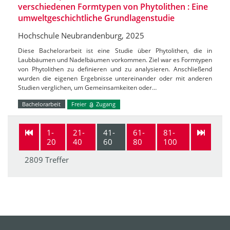
verschiedenen Formtypen von Phytolithen : Eine
umweltgeschichtliche Grundlagenstudie
Hochschule Neubrandenburg, 2025
Diese Bachelorarbeit ist eine Studie über Phytolithen, die in
Laubbäumen und Nadelbäumen vorkommen. Ziel war es Formtypen
von Phytolithen zu definieren und zu analysieren. Anschließend
wurden die eigenen Ergebnisse untereinander oder mit anderen
Studien verglichen, um Gemeinsamkeiten oder…
Bachelorarbeit
Freier
Zugang
1-
21-
41-
61-
81-
20
40
60
80
100
2809 Treffer