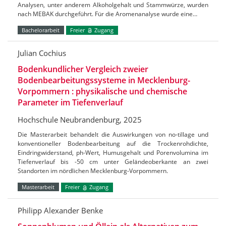
Analysen, unter anderem Alkoholgehalt und Stammwürze, wurden
nach MEBAK durchgeführt. Für die Aromenanalyse wurde eine…
Bachelorarbeit
Freier
Zugang
Julian Cochius
Bodenkundlicher Vergleich zweier
Bodenbearbeitungssysteme in Mecklenburg-
Vorpommern : physikalische und chemische
Parameter im Tiefenverlauf
Hochschule Neubrandenburg, 2025
Die Masterarbeit behandelt die Auswirkungen von no-tillage und
konventioneller Bodenbearbeitung auf die Trockenrohdichte,
Eindringwiderstand, ph-Wert, Humusgehalt und Porenvolumina im
Tiefenverlauf bis -50 cm unter Geländeoberkante an zwei
Standorten im nördlichen Mecklenburg-Vorpommern.
Masterarbeit
Freier
Zugang
Philipp Alexander Benke