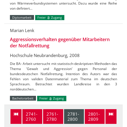
von Wärmeverbundsystemen untersucht. Dazu wurde eine Reihe
von definiert…
Diplomarbeit
Freier
Zugang
Marian Lenk
Aggressionsverhalten gegenüber Mitarbeitern
der Notfallrettung
Hochschule Neubrandenburg, 2008
Die BA- Arbeit untersucht mit statistisch-deskriptiven Methoden das
Thema 'Gewalt und Aggression' gegen Personal der
bundesdeutschen Notfallrettung. Intention des Autors war das
Fehlen von validen Datenmaterial zum Thema im deutschen
Sprachraum. Betrachtet wurden Landkreise in den 3
norddeutschen…
Bachelorarbeit
Freier
Zugang
2741-
2761-
2781-
2801-
2760
2780
2800
2809