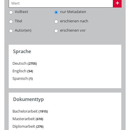
Volltext
nur Metadaten
Titel
erschienen nach
Autor(en)
erschienen vor
Sprache
Deutsch
2755
Englisch
54
Spanisch
1
Dokumenttyp
Bachelorarbeit
1915
Masterarbeit
610
Diplomarbeit
276