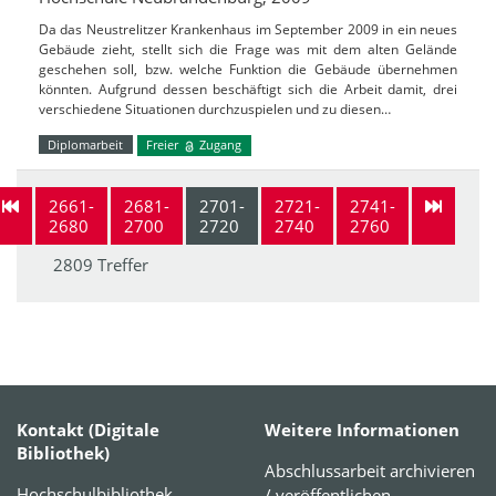
Da das Neustrelitzer Krankenhaus im September 2009 in ein neues
Gebäude zieht, stellt sich die Frage was mit dem alten Gelände
geschehen soll, bzw. welche Funktion die Gebäude übernehmen
könnten. Aufgrund dessen beschäftigt sich die Arbeit damit, drei
verschiedene Situationen durchzuspielen und zu diesen…
Diplomarbeit
Freier
Zugang
2661-
2681-
2701-
2721-
2741-
2680
2700
2720
2740
2760
2809 Treffer
Kontakt (Digitale
Weitere Informationen
Bibliothek)
Abschlussarbeit archivieren
Hochschulbibliothek
/ veröffentlichen