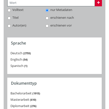
Volltext
nur Metadaten
Titel
erschienen nach
Autor(en)
erschienen vor
Sprache
Deutsch
2755
Englisch
54
Spanisch
1
Dokumenttyp
Bachelorarbeit
1915
Masterarbeit
610
Diplomarbeit
276