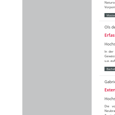
Naturs
Vorpomm
Master
Ols d
Erfa
Hochs
In der
Gewäss
u.a. a
Bachel
Gabri
Exten
Hochs
Die vo
Neubra