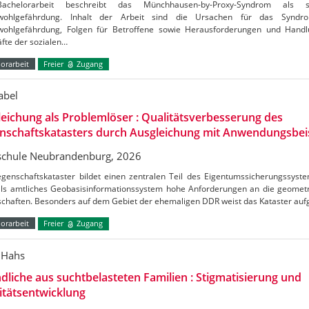
achelorarbeit beschreibt das Münchhausen-by-Proxy-Syndrom als 
swohlgefährdung. Inhalt der Arbeit sind die Ursachen für das Synd
wohlgefährdung, Folgen für Betroffene sowie Herausforderungen und Handl
fte der sozialen…
orarbeit
Freier
Zugang
abel
eichung als Problemlöser : Qualitätsverbesserung des
nschaftskatasters durch Ausgleichung mit Anwendungsbei
chule Neubrandenburg, 2026
egenschaftskataster bildet einen zentralen Teil des Eigentumssicherungssyst
als amtliches Geobasisinformationssystem hohe Anforderungen an die geometr
schaften. Besonders auf dem Gebiet der ehemaligen DDR weist das Kataster au
orarbeit
Freier
Zugang
 Hahs
dliche aus suchtbelasteten Familien : Stigmatisierung und
itätsentwicklung