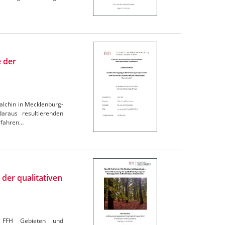
 der
Malchin in Mecklenburg-
araus resultierenden
erfahren…
 der qualitativen
n, FFH Gebieten und