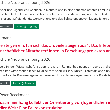
chule Neubrandenburg, 2026
inder und Jugendliche wachsen in Deutschland in einer suchtbelasteten Familie 
t sich mit der Frage, wie sich eine elterliche Suchtbelastung und die mit d
isierung auf die Identitätsentwicklung und das Selbstkonzept von Jugendlichen…
orarbeit
Freier
Zugang
illmann
ge steigen ein, tun sich das an, viele steigen aus" : Das Erleb
nschaftlicher Mitarbeiter*innen in Forschungsprojekten 
chule Neubrandenburg, 2026
beit in der Wissenschaft ist von prekären Rahmenbedingungen geprägt, die
ealität wissenschaftlicher Mitarbeiter*innen wirken. Durch Protestaktionen u
htbarkeit der Problemlage erhöht werden. Trotz dessen argumentiert die Politik 
arbeit
Freier
Zugang
Peter Boeckmann
usammenhang kollektiver Orientierung von Jugendlichen in
eller Welt : Eine Fallrekonstruktion