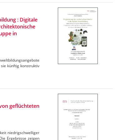
ldung : Digitale
rchitektonische
ruppe in
Umweltbildungsangebote
sie künftig konstruktiv
von geflüchteten
eit niedrigschwelliger
Die Ergebnisse zeigen