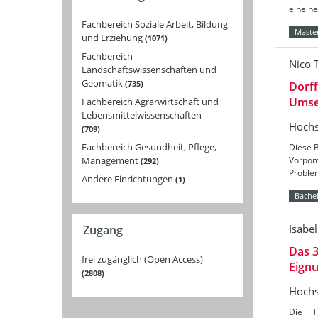
eine he
Fachbereich Soziale Arbeit, Bildung
Master
und Erziehung
1071
Fachbereich
Nico T
Landschaftswissenschaften und
Geomatik
735
Dorff
Umset
Fachbereich Agrarwirtschaft und
Lebensmittelwissenschaften
Hochs
709
Fachbereich Gesundheit, Pflege,
Diese B
Management
Vorpom
292
Problem
Andere Einrichtungen
1
Bachel
Isabel
Zugang
Das 3
frei zugänglich (Open Access)
Eign
2808
Hochs
Die T