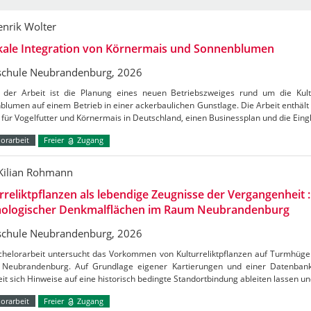
enrik Wolter
ikale Integration von Körnermais und Sonnenblumen
chule Neubrandenburg, 2026
der Arbeit ist die Planung eines neuen Betriebszweiges rund um die Kul
lumen auf einem Betrieb in einer ackerbaulichen Gunstlage. Die Arbeit enthält
für Vogelfutter und Körnermais in Deutschland, einen Businessplan und die Ein
orarbeit
Freier
Zugang
-Kilian Rohmann
rreliktpflanzen als lebendige Zeugnisse der Vergangenheit
äologischer Denkmalflächen im Raum Neubrandenburg
chule Neubrandenburg, 2026
chelorarbeit untersucht das Vorkommen von Kulturreliktpflanzen auf Turmhüg
 Neubrandenburg. Auf Grundlage eigener Kartierungen und einer Datenbank
it sich Hinweise auf eine historisch bedingte Standortbindung ableiten lassen u
orarbeit
Freier
Zugang