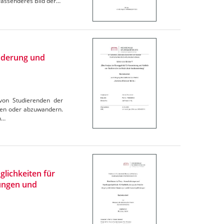
fassenderes Bild der…
nderung und
 von Studierenden der
ben oder abzuwandern.
n…
lichkeiten für
tungen und