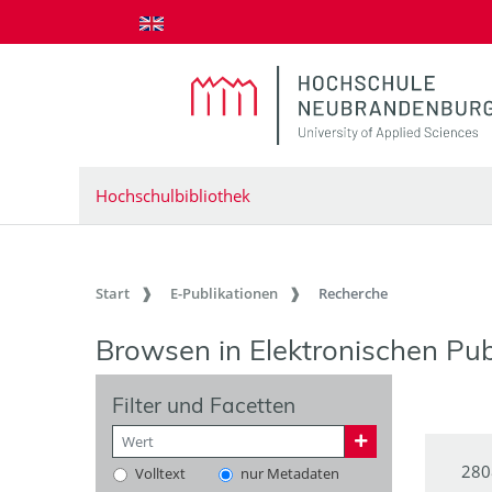
zum Inhalt springen
Hochschulbibliothek
Start
E-Publikationen
Recherche
Browsen in Elektronischen Pub
Filter und Facetten
280
Volltext
nur Metadaten