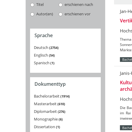
Titel
erschienen nach
Jan-H
Autor(en)
erschienen vor
Vert
Hochs
Sprache
Thema 
Sonnenb
Deutsch
2754
Märkte 
Englisch
54
Bachel
Spanisch
1
Janis
Kultu
Dokumenttyp
arch
Bachelorarbeit
1914
Hochs
Masterarbeit
610
Die Ba
Diplomarbeit
276
im Rai
inwiewe
Monographie
6
Dissertation
1
Bachel