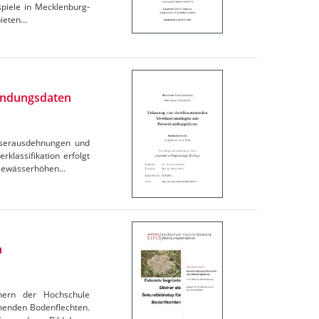
spiele in Mecklenburg-
bieten…
undungsdaten
ässerausdehnungen und
lassifikation erfolgt
r Gewässerhöhen…
n
chern der Hochschule
menden Bodenflechten.