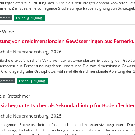
chutzgebieten zur Erfüllung des 30 %-Ziels beizutragen anhand konkreter Bei
ern. Ziel ist es, eine vorliegende Studie zur qualitativen Eignung von Schutzge
arbeit
Freier
Zugang
e Wilde
ssung von dreidimensionalen Gewässerringen aus Fernerk
chule Neubrandenburg, 2026
 Bachelorarbeit wird ein Verfahren zur automatisierten Erfassung von Gew
erhöhen aus Fernerkundungsdaten untersucht. Die zweidimensionale Gewässerk
uf Grundlage digitaler Orthophotos, während die dreidimensionale Ableitung de
orarbeit
Freier
Zugang
ela Kretschmer
siv begrünte Dächer als Sekundärbiotop für Bodenflechte
chule Neubrandenburg, 2025
rliegende Bachelorarbeit befasst sich mit den extensiv begrünten Dä
ndenburg. Im Fokus der Untersuchung stehen die auf diesen Dächern vorkom