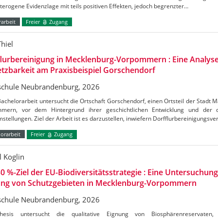
terogene Evidenzlage mit teils positiven Effekten, jedoch begrenzter…
arbeit
Freier
Zugang
hiel
lurbereinigung in Mecklenburg-Vorpommern : Eine Analyse
zbarkeit am Praxisbeispiel Gorschendorf
chule Neubrandenburg, 2026
achelorarbeit untersucht die Ortschaft Gorschendorf, einen Ortsteil der Stadt 
mern, vor dem Hintergrund ihrer geschichtlichen Entwicklung und der d
stellungen. Ziel der Arbeit ist es darzustellen, inwiefern Dorfflurbereinigungsv
orarbeit
Freier
Zugang
l Koglin
0 %-Ziel der EU-Biodiversitätsstrategie : Eine Untersuchung
ung von Schutzgebieten in Mecklenburg-Vorpommern
chule Neubrandenburg, 2026
hesis untersucht die qualitative Eignung von Biosphärenreservate