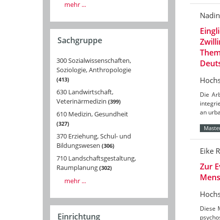
mehr ...
Nadin
Eingl
Sachgruppe
Zwill
Theme
300 Sozialwissenschaften,
Deut
Soziologie, Anthropologie
Hochs
413
630 Landwirtschaft,
Die Arb
Veterinärmedizin
399
integri
an urba
610 Medizin, Gesundheit
327
Master
370 Erziehung, Schul- und
Bildungswesen
306
Eike 
710 Landschaftsgestaltung,
Zur E
Raumplanung
302
Mensc
mehr ...
Hochs
Diese 
Einrichtung
psycho