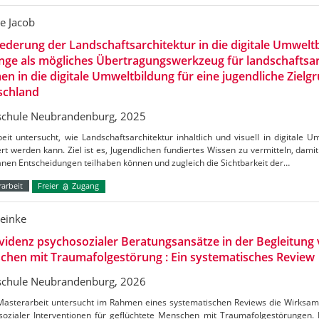
e Jacob
iederung der Landschaftsarchitektur in die digitale Umweltbi
inge als mögliches Übertragungswerkzeug für landschaftsa
n in die digitale Umweltbildung für eine jugendliche Zielg
schland
chule Neubrandenburg, 2025
eit untersucht, wie Landschaftsarchitektur inhaltlich und visuell in digitale 
ert werden kann. Ziel ist es, Jugendlichen fundiertes Wissen zu vermitteln, damit 
nen Entscheidungen teilhaben können und zugleich die Sichtbarkeit der…
arbeit
Freier
Zugang
Reinke
videnz psychosozialer Beratungsansätze in der Begleitung 
hen mit Traumafolgestörung : Ein systematisches Review
chule Neubrandenburg, 2026
Masterarbeit untersucht im Rahmen eines systematischen Reviews die Wirksamk
sozialer Interventionen für geflüchtete Menschen mit Traumafolgestörungen. 