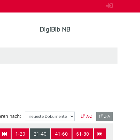
DigiBib NB
eren nach:
A-Z
Z-A
1-20
21-40
41-60
61-80