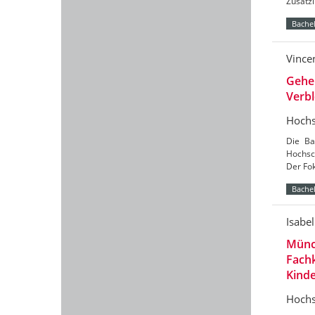
Zusätz
Bachel
Vince
Gehe
Verb
Hochs
Die Ba
Hochsc
Der Fok
Bachel
Isabe
Münc
Fachk
Kind
Hochs