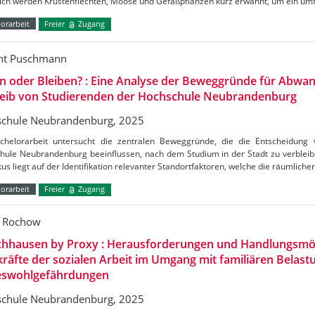
lich werden Krustenflechten, Moose und Gefäßpflanzen kurz erwähnt, um ein um
orarbeit
Freier
Zugang
nt Puschmann
n oder Bleiben? : Eine Analyse der Beweggründe für Abwa
leib von Studierenden der Hochschule Neubrandenburg
chule Neubrandenburg, 2025
chelorarbeit untersucht die zentralen Beweggründe, die die Entscheidung
hule Neubrandenburg beeinflussen, nach dem Studium in der Stadt zu verblei
us liegt auf der Identifikation relevanter Standortfaktoren, welche die räumliche
orarbeit
Freier
Zugang
l Rochow
hhausen by Proxy : Herausforderungen und Handlungsmög
räfte der sozialen Arbeit im Umgang mit familiären Belas
eswohlgefährdungen
chule Neubrandenburg, 2025