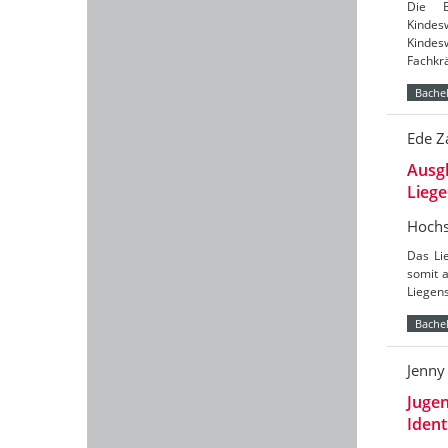
Die B
Kinde
Kindes
Fachkrä
Bachel
Ede Z
Ausgl
Liege
Hochs
Das Li
somit 
Liegen
Bachel
Jenny
Jugen
Ident