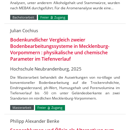
Analysen, unter anderem Alkoholgehalt und Stammwürze, wurden
nach MEBAK durchgeführt. Für die Aromenanalyse wurde eine…
Bachelorarbeit
Freier
Zugang
Julian Cochius
Bodenkundlicher Vergleich zweier
Bodenbearbeitungssysteme in Mecklenburg-
Vorpommern : physikalische und chemische
Parameter im Tiefenverlauf
Hochschule Neubrandenburg, 2025
Die Masterarbeit behandelt die Auswirkungen von no-tillage und
konventioneller Bodenbearbeitung auf die Trockenrohdichte,
Eindringwiderstand, ph-Wert, Humusgehalt und Porenvolumina im
Tiefenverlauf bis -50 cm unter Geländeoberkante an zwei
Standorten im nördlichen Mecklenburg-Vorpommern.
Masterarbeit
Freier
Zugang
Philipp Alexander Benke