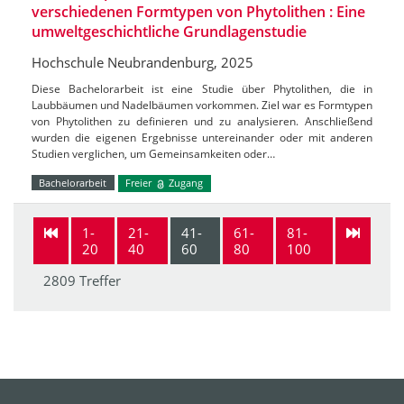
verschiedenen Formtypen von Phytolithen : Eine
umweltgeschichtliche Grundlagenstudie
Hochschule Neubrandenburg, 2025
Diese Bachelorarbeit ist eine Studie über Phytolithen, die in
Laubbäumen und Nadelbäumen vorkommen. Ziel war es Formtypen
von Phytolithen zu definieren und zu analysieren. Anschließend
wurden die eigenen Ergebnisse untereinander oder mit anderen
Studien verglichen, um Gemeinsamkeiten oder…
Bachelorarbeit
Freier
Zugang
1-
21-
41-
61-
81-
20
40
60
80
100
2809 Treffer