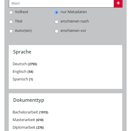
Volltext
nur Metadaten
Titel
erschienen nach
Autor(en)
erschienen vor
Sprache
Deutsch
2755
Englisch
54
Spanisch
1
Dokumenttyp
Bachelorarbeit
1915
Masterarbeit
610
Diplomarbeit
276