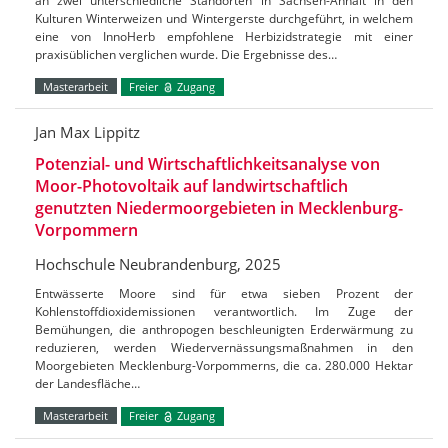
an zwei unterschiedliche Standorten in Sachsen-Anhalt in den
Kulturen Winterweizen und Wintergerste durchgeführt, in welchem
eine von InnoHerb empfohlene Herbizidstrategie mit einer
praxisüblichen verglichen wurde. Die Ergebnisse des…
Masterarbeit
Freier
Zugang
Jan Max Lippitz
Potenzial- und Wirtschaftlichkeitsanalyse von
Moor-Photovoltaik auf landwirtschaftlich
genutzten Niedermoorgebieten in Mecklenburg-
Vorpommern
Hochschule Neubrandenburg, 2025
Entwässerte Moore sind für etwa sieben Prozent der
Kohlenstoffdioxidemissionen verantwortlich. Im Zuge der
Bemühungen, die anthropogen beschleunigten Erderwärmung zu
reduzieren, werden Wiedervernässungsmaßnahmen in den
Moorgebieten Mecklenburg-Vorpommerns, die ca. 280.000 Hektar
der Landesfläche…
Masterarbeit
Freier
Zugang