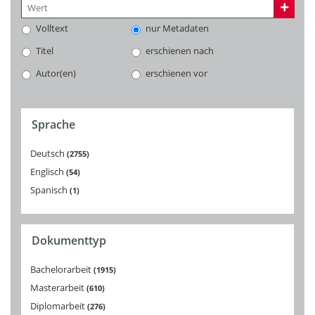
Volltext
nur Metadaten
Titel
erschienen nach
Autor(en)
erschienen vor
Sprache
Deutsch
2755
Englisch
54
Spanisch
1
Dokumenttyp
Bachelorarbeit
1915
Masterarbeit
610
Diplomarbeit
276