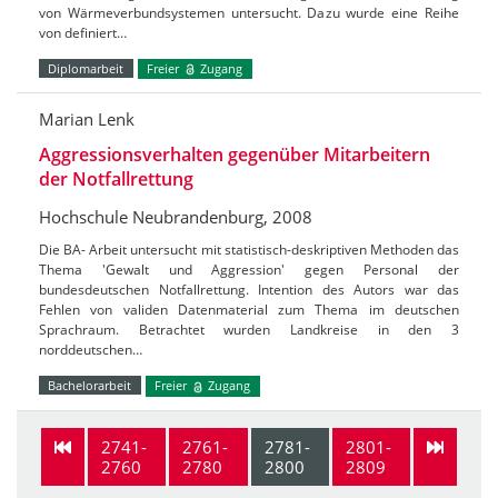
von Wärmeverbundsystemen untersucht. Dazu wurde eine Reihe
von definiert…
Diplomarbeit
Freier
Zugang
Marian Lenk
Aggressionsverhalten gegenüber Mitarbeitern
der Notfallrettung
Hochschule Neubrandenburg, 2008
Die BA- Arbeit untersucht mit statistisch-deskriptiven Methoden das
Thema 'Gewalt und Aggression' gegen Personal der
bundesdeutschen Notfallrettung. Intention des Autors war das
Fehlen von validen Datenmaterial zum Thema im deutschen
Sprachraum. Betrachtet wurden Landkreise in den 3
norddeutschen…
Bachelorarbeit
Freier
Zugang
2741-
2761-
2781-
2801-
2760
2780
2800
2809