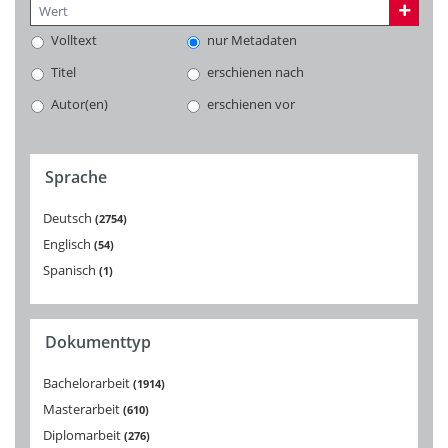
Volltext
nur Metadaten
Titel
erschienen nach
Autor(en)
erschienen vor
Sprache
Deutsch
2754
Englisch
54
Spanisch
1
Dokumenttyp
Bachelorarbeit
1914
Masterarbeit
610
Diplomarbeit
276