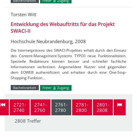
Bachelorarbeit
Freier
Zugang
Torsten Witt
Entwicklung des Webauftritts für das Projekt
SWACI-II
Hochschule Neubrandenburg, 2008
Die Internetpräsenz des SWACI-Projektes erhält durch den Einsatz
des Content-Management-Systems TYPO3 neue Funktionalitäten.
Spezielle Redakteure können besser und schneller fachliche
Informationen verbreiten. Angemeldete Nutzer sind gegenüber
dem EOWEB authentifiziert und erhalten durch eine One-Stop-
Shopping-Funktion…
Bachelorarbeit
Freier
Zugang
2721-
2741-
2761-
2781-
2801-
2740
2760
2780
2800
2808
2808 Treffer