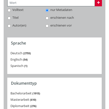
Volltext
nur Metadaten
Titel
erschienen nach
Autor(en)
erschienen vor
Sprache
Deutsch
2755
Englisch
54
Spanisch
1
Dokumenttyp
Bachelorarbeit
1915
Masterarbeit
610
Diplomarbeit
276