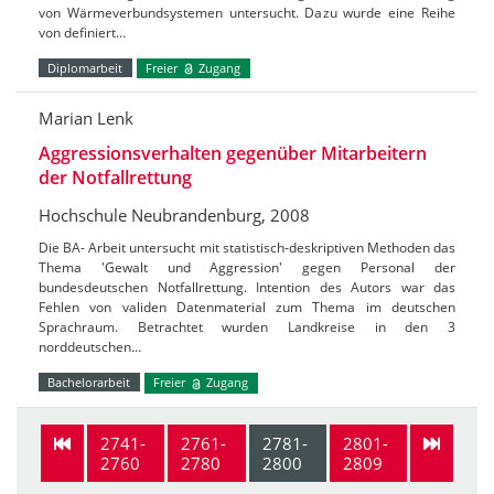
von Wärmeverbundsystemen untersucht. Dazu wurde eine Reihe
von definiert…
Diplomarbeit
Freier
Zugang
Marian Lenk
Aggressionsverhalten gegenüber Mitarbeitern
der Notfallrettung
Hochschule Neubrandenburg, 2008
Die BA- Arbeit untersucht mit statistisch-deskriptiven Methoden das
Thema 'Gewalt und Aggression' gegen Personal der
bundesdeutschen Notfallrettung. Intention des Autors war das
Fehlen von validen Datenmaterial zum Thema im deutschen
Sprachraum. Betrachtet wurden Landkreise in den 3
norddeutschen…
Bachelorarbeit
Freier
Zugang
2741-
2761-
2781-
2801-
2760
2780
2800
2809