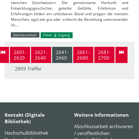
zwischen Geschwistern. Die gemeinsame Herkunft und
Entwicklungsgeschichte, geteilte Gefühle, Erlebnisse und
Erfahrungen bilden ein unlösbares Band und prägen die meisten
Menschen, egal wie gut oder schlecht die Beziehung untereinander
ist.…
Bachelorarbeit
Freier
Zugang
2601-
2621-
2641-
2661-
2681-
2620
2640
2660
2680
2700
2809 Treffer
Kontakt (Digitale
Weitere Informationen
Bibliothek)
Abschlussarbeit archivieren
Hochschulbibliothek
/ veröffentlichen