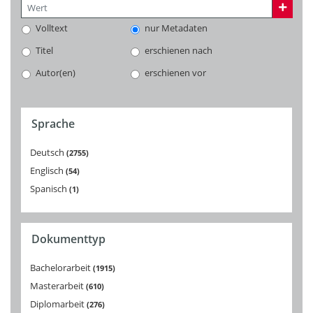
Volltext
nur Metadaten
Titel
erschienen nach
Autor(en)
erschienen vor
Sprache
Deutsch
2755
Englisch
54
Spanisch
1
Dokumenttyp
Bachelorarbeit
1915
Masterarbeit
610
Diplomarbeit
276