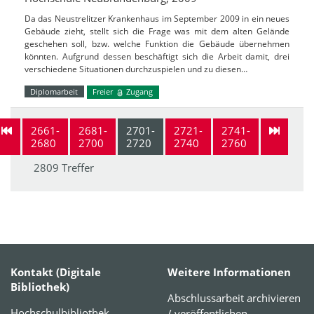
Da das Neustrelitzer Krankenhaus im September 2009 in ein neues
Gebäude zieht, stellt sich die Frage was mit dem alten Gelände
geschehen soll, bzw. welche Funktion die Gebäude übernehmen
könnten. Aufgrund dessen beschäftigt sich die Arbeit damit, drei
verschiedene Situationen durchzuspielen und zu diesen…
Diplomarbeit
Freier
Zugang
2661-
2681-
2701-
2721-
2741-
2680
2700
2720
2740
2760
2809 Treffer
Kontakt (Digitale
Weitere Informationen
Bibliothek)
Abschlussarbeit archivieren
Hochschulbibliothek
/ veröffentlichen