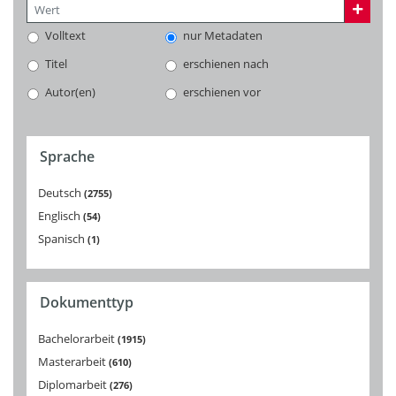
Volltext
nur Metadaten
Titel
erschienen nach
Autor(en)
erschienen vor
Sprache
Deutsch
2755
Englisch
54
Spanisch
1
Dokumenttyp
Bachelorarbeit
1915
Masterarbeit
610
Diplomarbeit
276