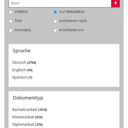
Volltext
nur Metadaten
Titel
erschienen nach
Autor(en)
erschienen vor
Sprache
Deutsch
2754
Englisch
54
Spanisch
1
Dokumenttyp
Bachelorarbeit
1914
Masterarbeit
610
Diplomarbeit
276