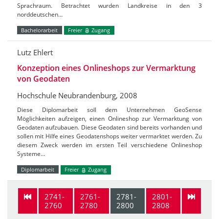
Sprachraum. Betrachtet wurden Landkreise in den 3
norddeutschen…
Bachelorarbeit
Freier
Zugang
Lutz Ehlert
Konzeption eines Onlineshops zur Vermarktung
von Geodaten
Hochschule Neubrandenburg, 2008
Diese Diplomarbeit soll dem Unternehmen GeoSense
Möglichkeiten aufzeigen, einen Onlineshop zur Vermarktung von
Geodaten aufzubauen. Diese Geodaten sind bereits vorhanden und
sollen mit Hilfe eines Geodatenshops weiter vermarktet werden. Zu
diesem Zweck werden im ersten Teil verschiedene Onlineshop
Systeme…
Diplomarbeit
Freier
Zugang
2741-
2761-
2781-
2801-
2760
2780
2800
2808