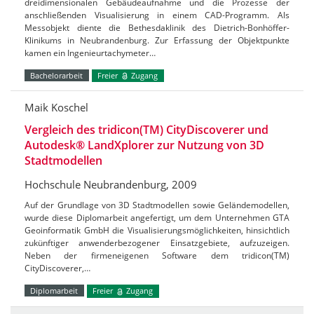
dreidimensionalen Gebäudeaufnahme und die Prozesse der
anschließenden Visualisierung in einem CAD-Programm. Als
Messobjekt diente die Bethesdaklinik des Dietrich-Bonhöffer-
Klinikums in Neubrandenburg. Zur Erfassung der Objektpunkte
kamen ein Ingenieurtachymeter…
Bachelorarbeit
Freier
Zugang
Maik Koschel
Vergleich des tridicon(TM) CityDiscoverer und
Autodesk® LandXplorer zur Nutzung von 3D
Stadtmodellen
Hochschule Neubrandenburg, 2009
Auf der Grundlage von 3D Stadtmodellen sowie Geländemodellen,
wurde diese Diplomarbeit angefertigt, um dem Unternehmen GTA
Geoinformatik GmbH die Visualisierungsmöglichkeiten, hinsichtlich
zukünftiger anwenderbezogener Einsatzgebiete, aufzuzeigen.
Neben der firmeneigenen Software dem tridicon(TM)
CityDiscoverer,…
Diplomarbeit
Freier
Zugang