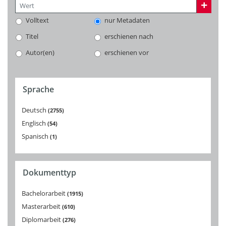
Volltext
nur Metadaten
Titel
erschienen nach
Autor(en)
erschienen vor
Sprache
Deutsch
2755
Englisch
54
Spanisch
1
Dokumenttyp
Bachelorarbeit
1915
Masterarbeit
610
Diplomarbeit
276