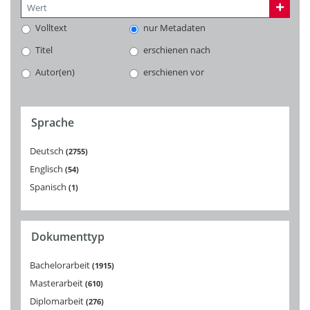
Volltext
nur Metadaten
Titel
erschienen nach
Autor(en)
erschienen vor
Sprache
Deutsch
2755
Englisch
54
Spanisch
1
Dokumenttyp
Bachelorarbeit
1915
Masterarbeit
610
Diplomarbeit
276