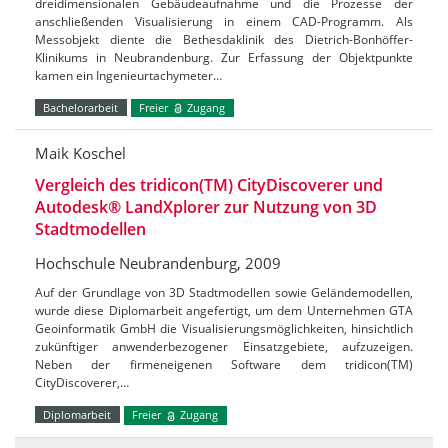
dreidimensionalen Gebäudeaufnahme und die Prozesse der
anschließenden Visualisierung in einem CAD-Programm. Als
Messobjekt diente die Bethesdaklinik des Dietrich-Bonhöffer-
Klinikums in Neubrandenburg. Zur Erfassung der Objektpunkte
kamen ein Ingenieurtachymeter…
Bachelorarbeit
Freier
Zugang
Maik Koschel
Vergleich des tridicon(TM) CityDiscoverer und
Autodesk® LandXplorer zur Nutzung von 3D
Stadtmodellen
Hochschule Neubrandenburg, 2009
Auf der Grundlage von 3D Stadtmodellen sowie Geländemodellen,
wurde diese Diplomarbeit angefertigt, um dem Unternehmen GTA
Geoinformatik GmbH die Visualisierungsmöglichkeiten, hinsichtlich
zukünftiger anwenderbezogener Einsatzgebiete, aufzuzeigen.
Neben der firmeneigenen Software dem tridicon(TM)
CityDiscoverer,…
Diplomarbeit
Freier
Zugang