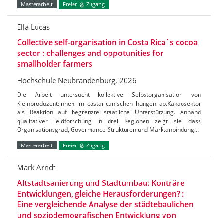
Masterarbeit
Freier
Zugang
Ella Lucas
Collective self-organisation in Costa Rica´s cocoa
sector : challenges and oppotunities for
smallholder farmers
Hochschule Neubrandenburg, 2026
Die Arbeit untersucht kollektive Selbstorganisation von
Kleinproduzent:innen im costaricanischen hungen ab.Kakaosektor
als Reaktion auf begrenzte staatliche Unterstützung. Anhand
qualitativer Feldforschung in drei Regionen zeigt sie, dass
Organisationsgrad, Govermance-Strukturen und Marktanbindung…
Masterarbeit
Freier
Zugang
Mark Arndt
Altstadtsanierung und Stadtumbau: Konträre
Entwicklungen, gleiche Herausforderungen? :
Eine vergleichende Analyse der städtebaulichen
und soziodemografischen Entwicklung von