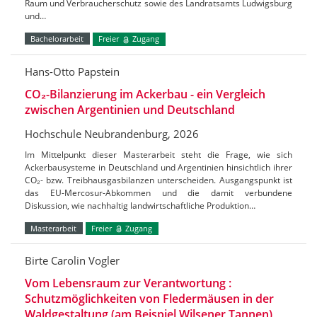
Raum und Verbraucherschutz sowie des Landratsamts Ludwigsburg
und…
Bachelorarbeit
Freier
Zugang
Hans-Otto Papstein
CO₂-Bilanzierung im Ackerbau - ein Vergleich
zwischen Argentinien und Deutschland
Hochschule Neubrandenburg, 2026
Im Mittelpunkt dieser Masterarbeit steht die Frage, wie sich
Ackerbausysteme in Deutschland und Argentinien hinsichtlich ihrer
CO₂- bzw. Treibhausgasbilanzen unterscheiden. Ausgangspunkt ist
das EU-Mercosur-Abkommen und die damit verbundene
Diskussion, wie nachhaltig landwirtschaftliche Produktion…
Masterarbeit
Freier
Zugang
Birte Carolin Vogler
Vom Lebensraum zur Verantwortung :
Schutzmöglichkeiten von Fledermäusen in der
Waldgestaltung (am Beispiel Wilsener Tannen)