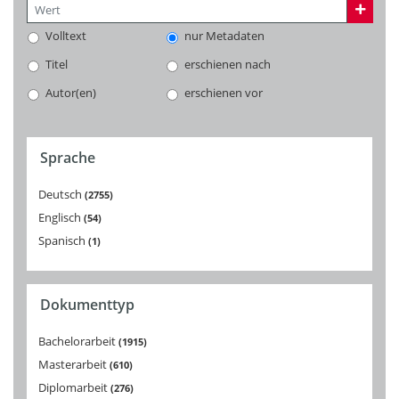
Volltext
nur Metadaten
Titel
erschienen nach
Autor(en)
erschienen vor
Sprache
Deutsch
2755
Englisch
54
Spanisch
1
Dokumenttyp
Bachelorarbeit
1915
Masterarbeit
610
Diplomarbeit
276