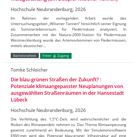
Hochschule Neubrandenburg, 2026
Im Rahmen der vorliegenden Arbeit wurde das
Untersuchungsgebiet „Wilsener Tannen“ hinsichtlich seiner Eignung
als Sommerlebensraum für Fledermäuse analysiert. In
Zusammenarbeit mit der Natura-2000-Station für Fledermäuse
Westmecklenburg wurde das Artenvorkommen von Fledermäusen,
mittels akustischer…
Bachelorarbeit
Freier
Zugang
Tomke Schleicher
Die blau-grünen Straßen der Zukunft? :
Potenziale klimaangepasster Neuplanungen von
ausgewählten Straßenräumen in der Hansestadt
Lübeck
Hochschule Neubrandenburg, 2026
Die Verfehlung des 1,5°C-Ziels wird wahrscheinlicher und die
Risiken des Klimawandels nehmen zu. Das Thema Klimaanpassung
gewinnt zunehmend an Bedeutung. Mit der Simulationssoftware
ENVI-met wird das Potenzial blau-grüner Infrastruktur auf eine