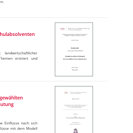
en.
chulabsolventen
andwirtschaftlicher
 Themen erörtert und
sgewählten
eutung
e Einflüsse nach sich
Flüsse mit dem Modell