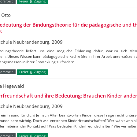
orarbeit
Freier
Zugang
e Otto
edeutung der Bindungstheorie für die pädagogische und t
s
chule Neubrandenburg, 2009
ndungstheorie liefert uns eine mögliche Erklärung dafür, warum sich Men
eln. Dieses Wissen kann pädagogoische Fachkräfte in Ihrer Arbeit unterstützen 
angemessen in ihrer Entwicklung zu fördern.
orarbeit
Freier
Zugang
a Hegewald
rfreundschaft und ihre Bedeutung: Brauchen Kinder ander
chule Neubrandenburg, 2009
 ein Freund für dich? Je nach Alter beantworten Kinder diese Frage recht untersc
reunde sehr wichtig. Doch wie entstehen Kinderfreundschaften? Wer wählt wen 
nder miteinander Kontakt auf? Was bedeuten Kinderfreundschaften? Wie verhalte
orarbeit
Freier
Zugang