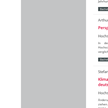
Jahrhun
Bachel
Arthu
Persp
Hochs
In de
Hochsc
verglic
Bachel
Stefa
Klim
deuts
Hochs
Änderu
ziehen