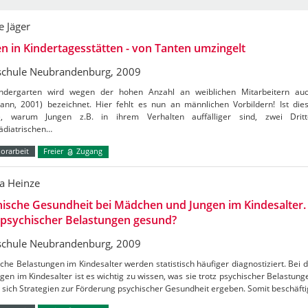
 Jäger
n in Kindertagesstätten - von Tanten umzingelt
chule Neubrandenburg, 2009
ndergarten wird wegen der hohen Anzahl an weiblichen Mitarbeitern auc
ann, 2001) bezeichnet. Hier fehlt es nun an männlichen Vorbildern! Ist die
, warum Jungen z.B. in ihrem Verhalten auffälliger sind, zwei Dritt
ädiatrischen…
orarbeit
Freier
Zugang
a Heinze
ische Gesundheit bei Mädchen und Jungen im Kindesalter. 
 psychischer Belastungen gesund?
chule Neubrandenburg, 2009
che Belastungen im Kindesalter werden statistisch häufiger diagnostiziert. Bei
gen im Kindesalter ist es wichtig zu wissen, was sie trotz psychischer Belastun
sich Strategien zur Förderung psychischer Gesundheit ergeben. Somit beschäft