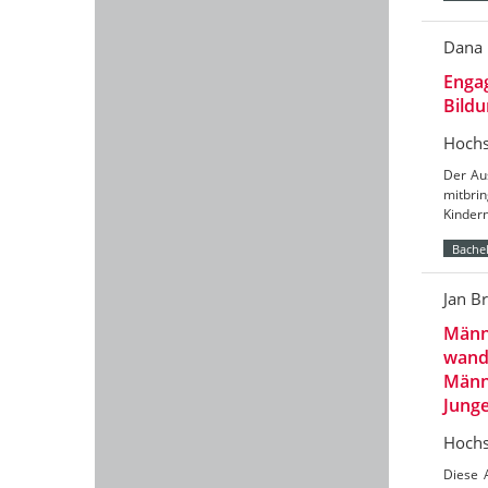
Dana
Engag
Bild
Hochs
Der Aus
mitbri
Kinder
Bachel
Jan B
Männl
wand
Männl
Jung
Hochs
Diese 