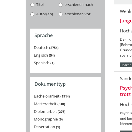
Titel
erschienen nach
Wenke
Autor(en)
erschienen vor
Junge
Hochs
Sprache
Der Ki
(Rohrm
Deutsch
2754
Gründe
Englisch
sozialp
54
Spanisch
1
Bachel
Sandr
Dokumenttyp
Psych
trotz
Bachelorarbeit
1914
Masterarbeit
Hochs
610
Diplomarbeit
276
Psychis
und Jun
Monographie
6
können 
Dissertation
1