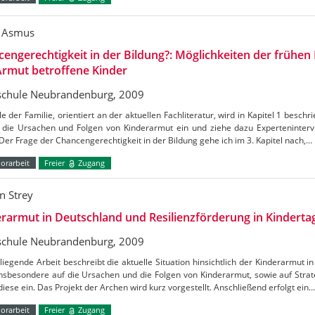
 Asmus
engerechtigkeit in der Bildung?: Möglichkeiten der frühen
Armut betroffene Kinder
chule Neubrandenburg, 2009
le der Familie, orientiert an der aktuellen Fachliteratur, wird in Kapitel 1 beschr
f die Ursachen und Folgen von Kinderarmut ein und ziehe dazu Experteninterv
Der Frage der Chancengerechtigkeit in der Bildung gehe ich im 3. Kapitel nach,…
orarbeit
Freier
Zugang
n Strey
rarmut in Deutschland und Resilienzförderung in Kinderta
chule Neubrandenburg, 2009
liegende Arbeit beschreibt die aktuelle Situation hinsichtlich der Kinderarmut 
insbesondere auf die Ursachen und die Folgen von Kinderarmut, sowie auf Str
iese ein. Das Projekt der Archen wird kurz vorgestellt. Anschließend erfolgt ein…
orarbeit
Freier
Zugang