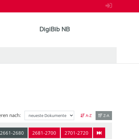
DigiBib NB
eren nach:
A-Z
Z-A
2661-2680
2681-2700
2701-2720