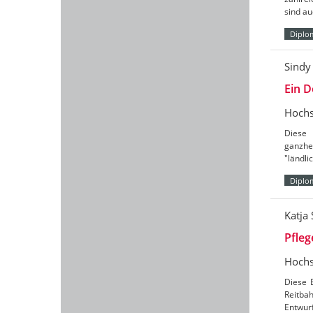
sind au
Diplo
Sindy
Ein D
Hochs
Diese 
ganzhe
"ländl
Diplo
Katja
Pfleg
Hochs
Diese 
Reitbah
Entwurf