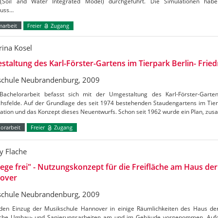
Soil and Water Integrated Model) durchgeführt. Die Simulationen habe
luss…
marbeit
Freier
Zugang
rina Kosel
taltung des Karl-Förster-Gartens im Tierpark Berlin- Fried
chule Neubrandenburg, 2009
Bachelorarbeit befasst sich mit der Umgestaltung des Karl-Förster-Garte
chsfelde. Auf der Grundlage des seit 1974 bestehenden Staudengartens im Tierp
kation und das Konzept dieses Neuentwurfs. Schon seit 1962 wurde ein Plan, z
orarbeit
Freier
Zugang
 Flache
ge frei" - Nutzungskonzept für die Freifläche am Haus de
over
chule Neubrandenburg, 2009
den Einzug der Musikschule Hannover in einige Räumlichkeiten des Haus d
iche Umbau- und Sanierungsarbeiten am und im Gebäude vorgenommen. Aufg