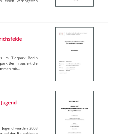
n einen verringerten
richsfelde
ns im Tierpark Berlin
ark Berlin basiert die
usammen mit…
r Jugend
er Jugend wurden 2008
rund der Bauarbieten