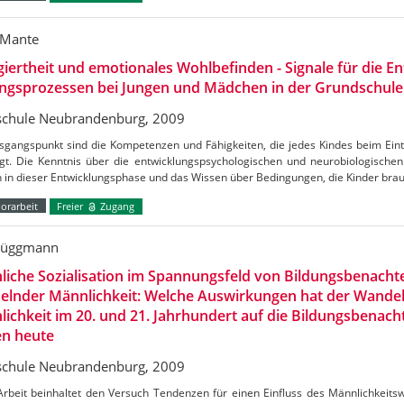
 Mante
iertheit und emotionales Wohlbefinden - Signale für die E
ungsprozessen bei Jungen und Mädchen in der Grundschule
chule Neubrandenburg, 2009
gangspunkt sind die Kompetenzen und Fähigkeiten, die jedes Kindes beim Eintr
ngt. Die Kenntnis über die entwicklungspsychologischen und neurobiologische
n in dieser Entwicklungsphase und das Wissen über Bedingungen, die Kinder bra
orarbeit
Freier
Zugang
rüggmann
iche Sozialisation im Spannungsfeld von Bildungsbenachte
elnder Männlichkeit: Welche Auswirkungen hat der Wandel
ichkeit im 20. und 21. Jahrhundert auf die Bildungsbenacht
en heute
chule Neubrandenburg, 2009
Arbeit beinhaltet den Versuch Tendenzen für einen Einfluss des Männlichkeits