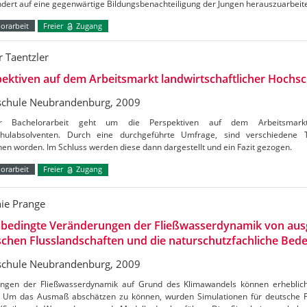
dert auf eine gegenwärtige Bildungsbenachteiligung der Jungen herauszuarbeit
orarbeit
Freier
Zugang
r Taentzler
ektiven auf dem Arbeitsmarkt landwirtschaftlicher Hochs
chule Neubrandenburg, 2009
r Bachelorarbeit geht um die Perspektiven auf dem Arbeitsmarkt l
hulabsolventen. Durch eine durchgeführte Umfrage, sind verschiedene
hen worden. Im Schluss werden diese dann dargestellt und ein Fazit gezogen.
orarbeit
Freier
Zugang
nie Prange
abedingte Veränderungen der Fließwasserdynamik von au
chen Flusslandschaften und die naturschutzfachliche Bed
chule Neubrandenburg, 2009
ngen der Fließwasserdynamik auf Grund des Klimawandels können erheblich
. Um das Ausmaß abschätzen zu können, wurden Simulationen für deutsche 