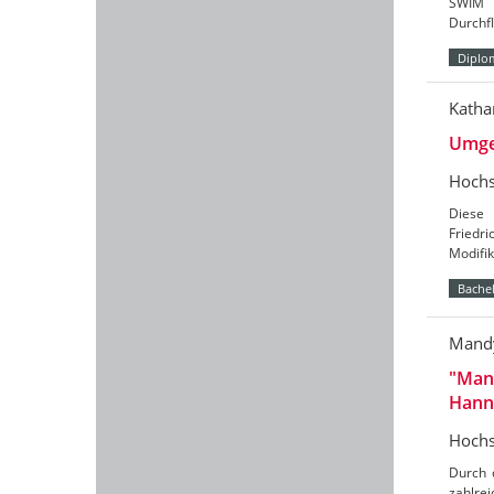
SWIM (
Durchf
Diplo
Katha
Umges
Hochs
Diese 
Friedri
Modifi
Bachel
Mandy
"Mane
Hann
Hochs
Durch 
zahlre