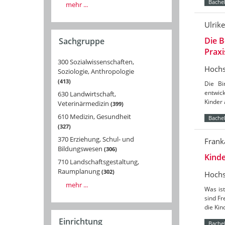
Bachel
mehr ...
Ulrik
Die B
Sachgruppe
Praxi
300 Sozialwissenschaften,
Hochs
Soziologie, Anthropologie
413
Die Bi
entwick
630 Landwirtschaft,
Kinder 
Veterinärmedizin
399
610 Medizin, Gesundheit
Bachel
327
370 Erziehung, Schul- und
Frank
Bildungswesen
306
Kinde
710 Landschaftsgestaltung,
Raumplanung
302
Hochs
mehr ...
Was ist
sind F
die Ki
Einrichtung
Bachel