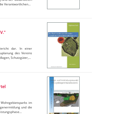
die Verantwortlichen…
V."
ericht dar. In einer
auplanung des Vereins
dlagen, Schutzgüter,…
tel
es Wohngebietsparks im
agenermittlung und die
Leistungsphase…