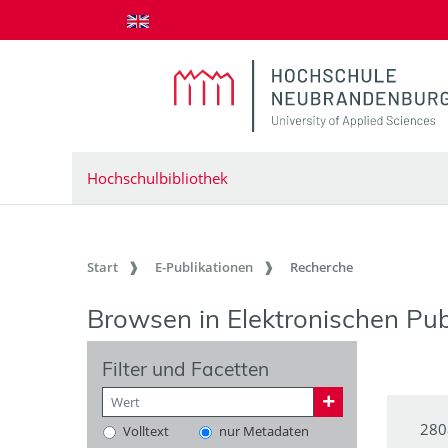
zum Inhalt springen
Hochschulbibliothek
Start
E-Publikationen
Recherche
Browsen in Elektronischen Pub
Filter und Facetten
280
Volltext
nur Metadaten