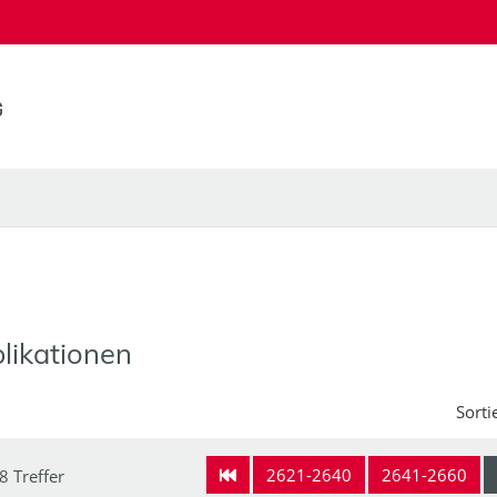
likationen
Sorti
2621-2640
2641-2660
8 Treffer