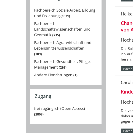
Fachbereich Soziale Arbeit, Bildung
Heike
und Erziehung
1071
Chanc
Fachbereich
Landschaftswissenschaften und
von 
Geomatik
735
Hochs
Fachbereich Agrarwirtschaft und
Lebensmittelwissenschaften
Die Rol
ich au
709
heran. 
Fachbereich Gesundheit, Pflege,
Management
292
Bachel
Andere Einrichtungen
1
Caroli
Kinde
Zugang
Hochs
frei zugänglich (Open Access)
Die vor
2808
dabei 
gegen d
Bachel