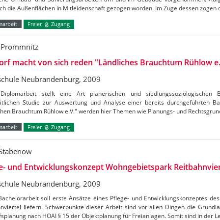
ch die Außenflächen in Mitleidenschaft gezogen worden. Im Zuge dessen zogen 
marbeit
Freier
Zugang
 Prommnitz
orf macht von sich reden "Ländliches Brauchtum Rühlow e.
chule Neubrandenburg, 2009
Diplomarbeit stellt eine Art planerischen und siedlungssoziologischen B
itlichen Studie zur Auswertung und Analyse einer bereits durchgeführten B
ichen Brauchtum Rühlow e.V." werden hier Themen wie Planungs- und Rechtsgrun
marbeit
Freier
Zugang
 Stabenow
e- und Entwicklungskonzept Wohngebietspark Reitbahnvier
chule Neubrandenburg, 2009
Bachelorarbeit soll erste Ansätze eines Pflege- und Entwicklungskonzeptes d
nviertel liefern. Schwerpunkte dieser Arbeit sind vor allen Dingen die Grundl
splanung nach HOAI § 15 der Objektplanung für Freianlagen. Somit sind in der 