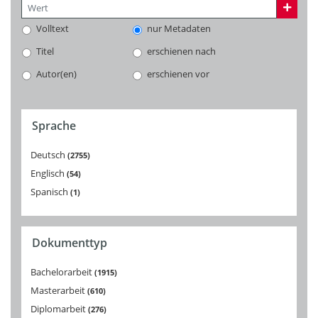
Volltext
nur Metadaten
Titel
erschienen nach
Autor(en)
erschienen vor
Sprache
Deutsch
2755
Englisch
54
Spanisch
1
Dokumenttyp
Bachelorarbeit
1915
Masterarbeit
610
Diplomarbeit
276