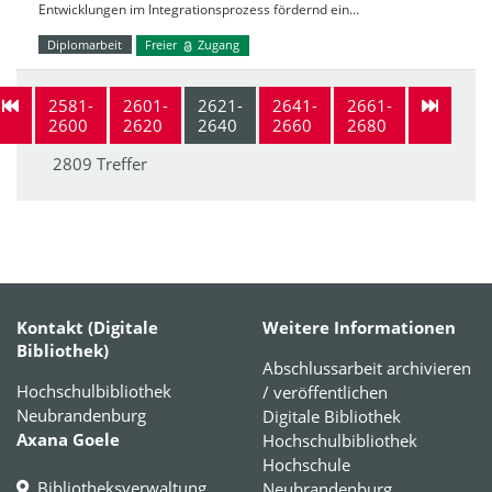
Entwicklungen im Integrationsprozess fördernd ein…
Diplomarbeit
Freier
Zugang
2581-
2601-
2621-
2641-
2661-
2600
2620
2640
2660
2680
2809 Treffer
Kontakt (Digitale
Weitere Informationen
Bibliothek)
Abschlussarbeit archivieren
Hochschulbibliothek
/ veröffentlichen
Neubrandenburg
Digitale Bibliothek
Axana Goele
Hochschulbibliothek
Hochschule
Bibliotheksverwaltung
Neubrandenburg