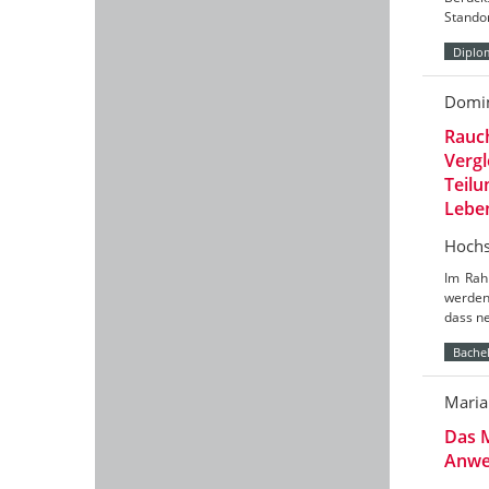
Stando
Diplo
Domin
Rauc
Vergl
Teilu
Lebe
Hochs
Im Rah
werden
dass n
Bachel
Maria
Das M
Anwen