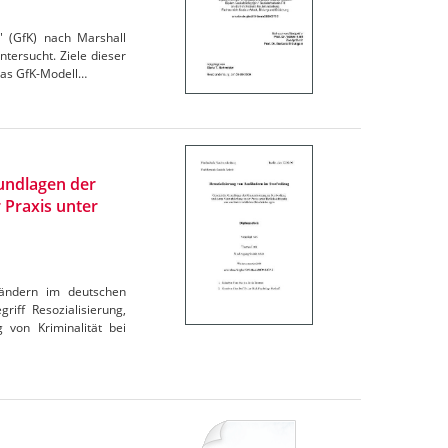
" (GfK) nach Marshall
ntersucht. Ziele dieser
 das GfK-Modell…
rundlagen der
 Praxis unter
ländern im deutschen
iff Resozialisierung,
 von Kriminalität bei