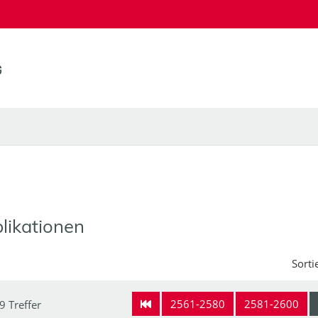
likationen
Sorti
2561-2580
2581-2600
9 Treffer