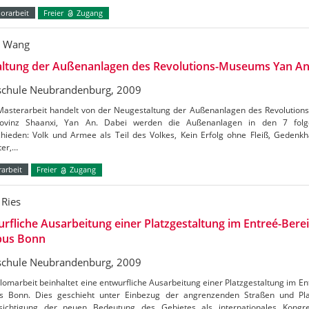
orarbeit
Freier
Zugang
n Wang
altung der Außenanlagen des Revolutions-Museums Yan A
chule Neubrandenburg, 2009
Masterarbeit handelt von der Neugestaltung der Außenanlagen des Revolutions
ovinz Shaanxi, Yan An. Dabei werden die Außenanlagen in den 7 fol
chieden: Volk und Armee als Teil des Volkes, Kein Erfolg ohne Fleiß, Gedenk
ter,…
arbeit
Freier
Zugang
 Ries
rfliche Ausarbeitung einer Platzgestaltung im Entreé-Ber
us Bonn
chule Neubrandenburg, 2009
lomarbeit beinhaltet eine entwurfliche Ausarbeitung einer Platzgestaltung im E
 Bonn. Dies geschieht unter Einbezug der angrenzenden Straßen und Pla
sichtigung der neuen Bedeutung des Gebietes als internationales Kon