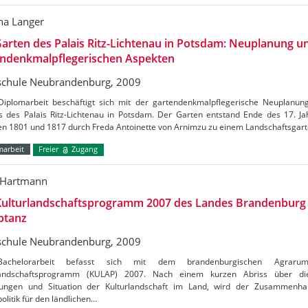
na Langer
arten des Palais Ritz-Lichtenau in Potsdam: Neuplanung u
endenkmalpflegerischen Aspekten
chule Neubrandenburg, 2009
Diplomarbeit beschäftigt sich mit der gartendenkmalpflegerische Neuplanung
s des Palais Ritz-Lichtenau in Potsdam. Der Garten entstand Ende des 17. J
en 1801 und 1817 durch Freda Antoinette von Arnimzu zu einem Landschaftsgart
marbeit
Freier
Zugang
 Hartmann
Kulturlandschaftsprogramm 2007 des Landes Brandenburg
ptanz
chule Neubrandenburg, 2009
achelorarbeit befasst sich mit dem brandenburgischen Agraru
landschaftsprogramm (KULAP) 2007. Nach einem kurzen Abriss über die 
ungen und Situation der Kulturlandschaft im Land, wird der Zusammenh
olitik für den ländlichen…