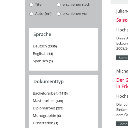
Titel
erschienen nach
Julia
Autor(en)
erschienen vor
Saiso
Hochs
Sprache
Diese A
Eckpunk
Deutsch
2755
2008/20
Englisch
54
Bachel
Spanisch
1
Micha
Der G
Dokumenttyp
in F
Bachelorarbeit
1915
Hochs
Masterarbeit
610
Die vo
Diplomarbeit
276
Einfam
dem Gr
Monographie
6
Dissertation
1
Bachel