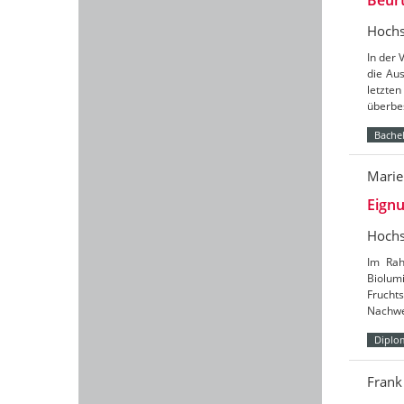
Hochs
In der
die Au
letzte
überbe
Bachel
Marie
Eignu
Hochs
Im Rah
Biolum
Frucht
Nachw
Diplo
Frank