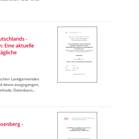
tschlands -
: Eine aktuelle
ägliche
utschen Landgemeinden
ird davon ausgegangen,
Methode: Datenbasis…
osenberg -