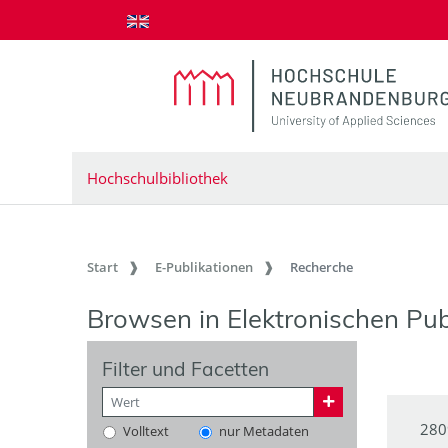
zum Inhalt springen
Hochschulbibliothek
Start
E-Publikationen
Recherche
Browsen in Elektronischen Pub
Filter und Facetten
280
Volltext
nur Metadaten