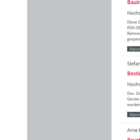
Baui
Hochs
Diese 
PDA-SB
Rahmen
gespei
Diplo
Stefa
Besti
Hochs
Das Zi
Geräte
wurden
Diplo
Arne 
Beur