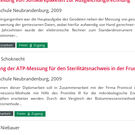
chule Neubrandenburg, 2009
 Vergangenheit war die Hauptaufgabe des Geodäten neben der Messung von geo
swertung der gemessenen Daten, wobei hierfür aufwendig von Hand gerechnet 
n Jahrzehnten wurde der elektronische Rechner zum Standardinstrument 
stimmter…
orarbeit
Freier
Zugang
 Schoknecht
ng der ATP-Messung für den Sterilitätsnachweis in der Fruc
chule Neubrandenburg, 2009
men dieser Diplomarbeit soll in Zusammenarbeit mit der Firma Promicol d
ineszenz-Methode mit Hilfe des Promilite III für die mikrobiologische En
säften erarbeitet werden. Durch den Vergleich der Biolumineszenzmethode
eismethode…
marbeit
Freier
Zugang
 Niebauer