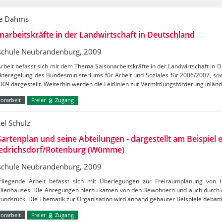
ne Dahms
narbeitskräfte in der Landwirtschaft in Deutschland
chule Neubrandenburg, 2009
rbeit befasst sich mit dem Thema Saisonarbeitskräfte in der Landwirtschaft in D
teregelung des Bundesministeriums für Arbeit und Soziales für 2006/2007, sow
09 dargestellt. Weiterhin werden die Leitlinien zur Vermittlungsförderung inlän
orarbeit
Freier
Zugang
el Schulz
artenplan und seine Abteilungen - dargestellt am Beispiel 
riedrichsdorf/Rotenburg (Wümme)
chule Neubrandenburg, 2009
rliegende Arbeit befasst sich mit Überlegungen zur Freiraumplanung von 
ilienhauses. Die Anregungen hierzu kamen von den Bewohnern und auch durch e
undstück. Die Thematik zur Organisation wird anhand gebauter Beispiele debat
orarbeit
Freier
Zugang