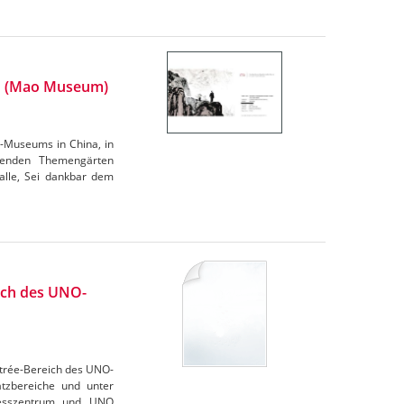
n (Mao Museum)
-Museums in China, in
genden Themengärten
halle, Sei dankbar dem
eich des UNO-
ntrée-Bereich des UNO-
tzbereiche und unter
gresszentrum und UNO