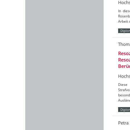
Hochs
In die
Rosenbe
Arbeit 
Diplo
Thoma
Resoz
Resoz
Berü
Hochs
Diese 
Strafv
besond
Auslän
Diplo
Petra 