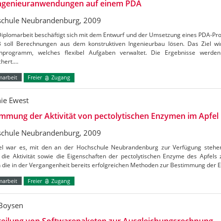
ngenieuranwendungen auf einem PDA
chule Neubrandenburg, 2009
Diplomarbeit beschäftigt sich mit dem Entwurf und der Umsetzung eines PDA-P
 soll Berechnungen aus dem konstruktiven Ingenieurbau lösen. Das Ziel wi
programm, welches flexibel Aufgaben verwaltet. Die Ergebnisse werde
chert.…
marbeit
Freier
Zugang
nie Ewest
mmung der Aktivität von pectolytischen Enzymen im Apfel
chule Neubrandenburg, 2009
el war es, mit den an der Hochschule Neubrandenburg zur Verfügung stehe
 die Aktivität sowie die Eigenschaften der pectolytischen Enzyme des Apfels
 die in der Vergangenheit bereits erfolgreichen Methoden zur Bestimmung der 
marbeit
Freier
Zugang
Boysen
teilung von Softwarepaketen zur Ausgleichungsrechnung