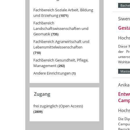
Bachel
Fachbereich Soziale Arbeit, Bildung
und Erziehung
1071
Siwe
Fachbereich
Gest
Landschaftswissenschaften und
Geomatik
735
Hochs
Fachbereich Agrarwirtschaft und
Diese 
Lebensmittelwissenschaften
der Pr
710
unters
Fachbereich Gesundheit, Pflege,
Wohltä
Management
292
Master
Andere Einrichtungen
1
Anika
Entwu
Zugang
Camp
frei zugänglich (Open Access)
Hochs
2809
Die Dip
Campus
Berück