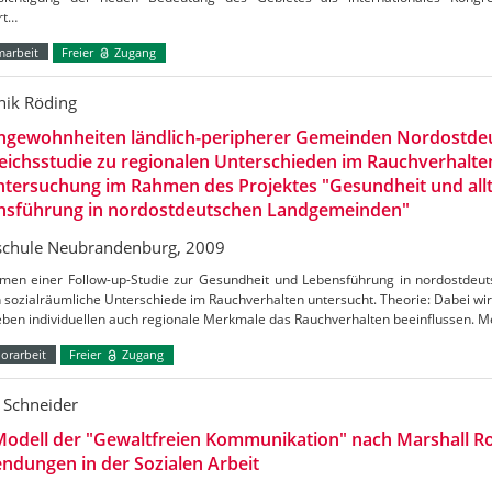
rt…
marbeit
Freier
Zugang
ik Röding
hgewohnheiten ländlich-peripherer Gemeinden Nordostdeu
eichsstudie zu regionalen Unterschieden im Rauchverhalten
ntersuchung im Rahmen des Projektes "Gesundheit und allt
nsführung in nordostdeutschen Landgemeinden"
chule Neubrandenburg, 2009
men einer Follow-up-Studie zur Gesundheit und Lebensführung in nordostde
 sozialräumliche Unterschiede im Rauchverhalten untersucht. Theorie: Dabei w
eben individuellen auch regionale Merkmale das Rauchverhalten beeinflussen. 
orarbeit
Freier
Zugang
 Schneider
odell der "Gewaltfreien Kommunikation" nach Marshall R
dungen in der Sozialen Arbeit