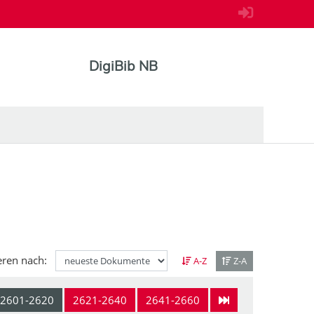
DigiBib NB
eren nach:
A-Z
Z-A
2601-2620
2621-2640
2641-2660