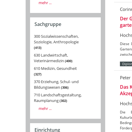
mehr ...
Corin
Der G
Sachgruppe
gart
Hochs
300 Sozialwissenschaften,
Soziologie, Anthropologie
Diese 
413
Garten
zwisch
630 Landwirtschaft,
Veterinärmedizin
400
Diplo
610 Medizin, Gesundheit
327
Peter
370 Erziehung, Schul- und
Das 
Bildungswesen
306
Akze
710 Landschaftsgestaltung,
Raumplanung
302
Hochs
mehr ...
Die B
Kultur
Beding
Förderp
Einrichtung