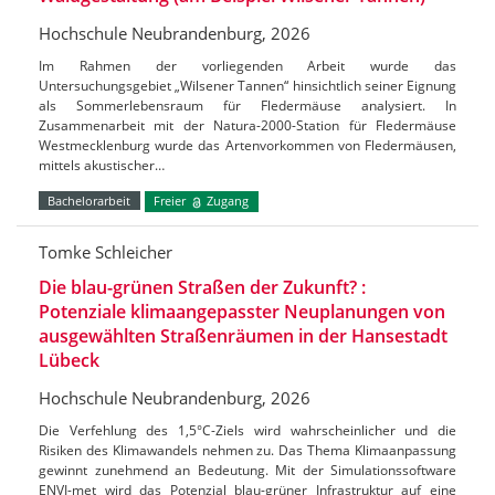
Hochschule Neubrandenburg, 2026
Im Rahmen der vorliegenden Arbeit wurde das
Untersuchungsgebiet „Wilsener Tannen“ hinsichtlich seiner Eignung
als Sommerlebensraum für Fledermäuse analysiert. In
Zusammenarbeit mit der Natura-2000-Station für Fledermäuse
Westmecklenburg wurde das Artenvorkommen von Fledermäusen,
mittels akustischer…
Bachelorarbeit
Freier
Zugang
Tomke Schleicher
Die blau-grünen Straßen der Zukunft? :
Potenziale klimaangepasster Neuplanungen von
ausgewählten Straßenräumen in der Hansestadt
Lübeck
Hochschule Neubrandenburg, 2026
Die Verfehlung des 1,5°C-Ziels wird wahrscheinlicher und die
Risiken des Klimawandels nehmen zu. Das Thema Klimaanpassung
gewinnt zunehmend an Bedeutung. Mit der Simulationssoftware
ENVI-met wird das Potenzial blau-grüner Infrastruktur auf eine