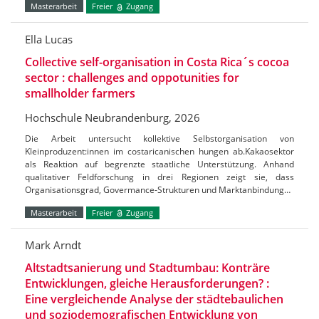
Masterarbeit
Freier
Zugang
Ella Lucas
Collective self-organisation in Costa Rica´s cocoa
sector : challenges and oppotunities for
smallholder farmers
Hochschule Neubrandenburg, 2026
Die Arbeit untersucht kollektive Selbstorganisation von
Kleinproduzent:innen im costaricanischen hungen ab.Kakaosektor
als Reaktion auf begrenzte staatliche Unterstützung. Anhand
qualitativer Feldforschung in drei Regionen zeigt sie, dass
Organisationsgrad, Govermance-Strukturen und Marktanbindung…
Masterarbeit
Freier
Zugang
Mark Arndt
Altstadtsanierung und Stadtumbau: Konträre
Entwicklungen, gleiche Herausforderungen? :
Eine vergleichende Analyse der städtebaulichen
und soziodemografischen Entwicklung von