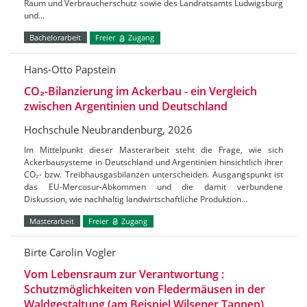
Raum und Verbraucherschutz sowie des Landratsamts Ludwigsburg
und…
Bachelorarbeit
Freier
Zugang
Hans-Otto Papstein
CO₂-Bilanzierung im Ackerbau - ein Vergleich
zwischen Argentinien und Deutschland
Hochschule Neubrandenburg, 2026
Im Mittelpunkt dieser Masterarbeit steht die Frage, wie sich
Ackerbausysteme in Deutschland und Argentinien hinsichtlich ihrer
CO₂- bzw. Treibhausgasbilanzen unterscheiden. Ausgangspunkt ist
das EU-Mercosur-Abkommen und die damit verbundene
Diskussion, wie nachhaltig landwirtschaftliche Produktion…
Masterarbeit
Freier
Zugang
Birte Carolin Vogler
Vom Lebensraum zur Verantwortung :
Schutzmöglichkeiten von Fledermäusen in der
Waldgestaltung (am Beispiel Wilsener Tannen)