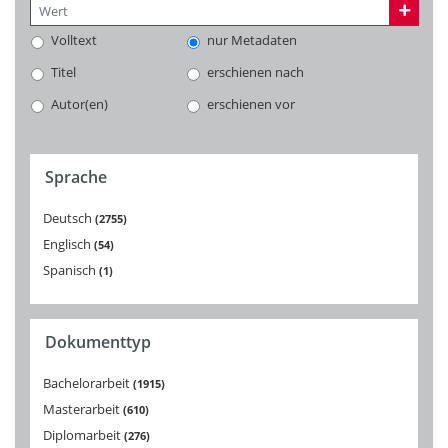
Volltext
nur Metadaten
Titel
erschienen nach
Autor(en)
erschienen vor
Sprache
Deutsch
2755
Englisch
54
Spanisch
1
Dokumenttyp
Bachelorarbeit
1915
Masterarbeit
610
Diplomarbeit
276