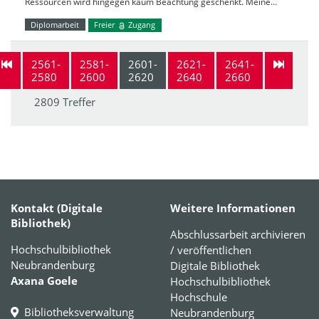
Ressourcen wird hingegen kaum Beachtung geschenkt. Meine…
Diplomarbeit
Freier
Zugang
2561-
2581-
2601-
2621-
2641-
2580
2600
2620
2640
2660
2809 Treffer
Kontakt (Digitale
Weitere Informationen
Bibliothek)
Abschlussarbeit archivieren
Hochschulbibliothek
/ veröffentlichen
Neubrandenburg
Digitale Bibliothek
Axana Goele
Hochschulbibliothek
Hochschule
Bibliotheksverwaltung
Neubrandenburg