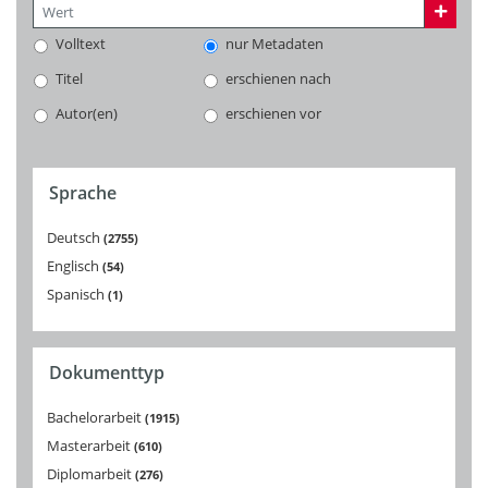
Volltext
nur Metadaten
Titel
erschienen nach
Autor(en)
erschienen vor
Sprache
Deutsch
2755
Englisch
54
Spanisch
1
Dokumenttyp
Bachelorarbeit
1915
Masterarbeit
610
Diplomarbeit
276