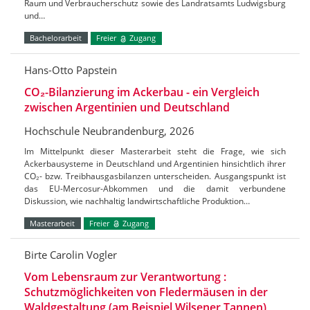
Raum und Verbraucherschutz sowie des Landratsamts Ludwigsburg
und…
Bachelorarbeit
Freier
Zugang
Hans-Otto Papstein
CO₂-Bilanzierung im Ackerbau - ein Vergleich
zwischen Argentinien und Deutschland
Hochschule Neubrandenburg, 2026
Im Mittelpunkt dieser Masterarbeit steht die Frage, wie sich
Ackerbausysteme in Deutschland und Argentinien hinsichtlich ihrer
CO₂- bzw. Treibhausgasbilanzen unterscheiden. Ausgangspunkt ist
das EU-Mercosur-Abkommen und die damit verbundene
Diskussion, wie nachhaltig landwirtschaftliche Produktion…
Masterarbeit
Freier
Zugang
Birte Carolin Vogler
Vom Lebensraum zur Verantwortung :
Schutzmöglichkeiten von Fledermäusen in der
Waldgestaltung (am Beispiel Wilsener Tannen)