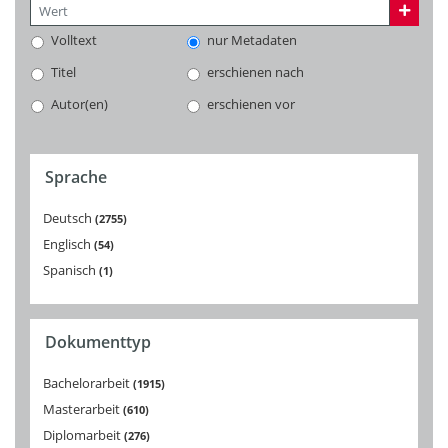
Volltext
nur Metadaten
Titel
erschienen nach
Autor(en)
erschienen vor
Sprache
Deutsch
2755
Englisch
54
Spanisch
1
Dokumenttyp
Bachelorarbeit
1915
Masterarbeit
610
Diplomarbeit
276