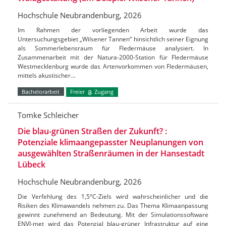
Hochschule Neubrandenburg, 2026
Im Rahmen der vorliegenden Arbeit wurde das
Untersuchungsgebiet „Wilsener Tannen“ hinsichtlich seiner Eignung
als Sommerlebensraum für Fledermäuse analysiert. In
Zusammenarbeit mit der Natura-2000-Station für Fledermäuse
Westmecklenburg wurde das Artenvorkommen von Fledermäusen,
mittels akustischer…
Bachelorarbeit
Freier
Zugang
Tomke Schleicher
Die blau-grünen Straßen der Zukunft? :
Potenziale klimaangepasster Neuplanungen von
ausgewählten Straßenräumen in der Hansestadt
Lübeck
Hochschule Neubrandenburg, 2026
Die Verfehlung des 1,5°C-Ziels wird wahrscheinlicher und die
Risiken des Klimawandels nehmen zu. Das Thema Klimaanpassung
gewinnt zunehmend an Bedeutung. Mit der Simulationssoftware
ENVI-met wird das Potenzial blau-grüner Infrastruktur auf eine