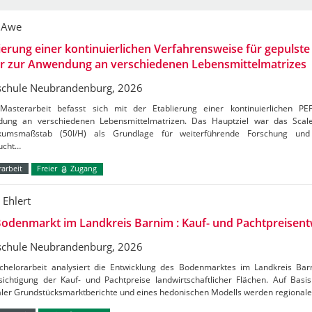
 Awe
ierung einer kontinuierlichen Verfahrensweise für gepulste 
er zur Anwendung an verschiedenen Lebensmittelmatrizes
chule Neubrandenburg, 2026
Masterarbeit befasst sich mit der Etablierung einer kontinuierlichen PE
ung an verschiedenen Lebensmittelmatrizen. Das Hauptziel war das Sca
kumsmaßstab (50l/H) als Grundlage für weiterführende Forschung und 
ucht…
arbeit
Freier
Zugang
 Ehlert
odenmarkt im Landkreis Barnim : Kauf- und Pachtpreisent
chule Neubrandenburg, 2026
chelorarbeit analysiert die Entwicklung des Bodenmarktes im Landkreis Ba
ichtigung der Kauf- und Pachtpreise landwirtschaftlicher Flächen. Auf Basis 
aler Grundstücksmarktberichte und eines hedonischen Modells werden regional