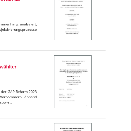
ammenhang analysiert,
ubjektivierungsprozesse
wählter
en der GAP-Reform 2023
rg-Vorpommern. Anhand
 sowie…