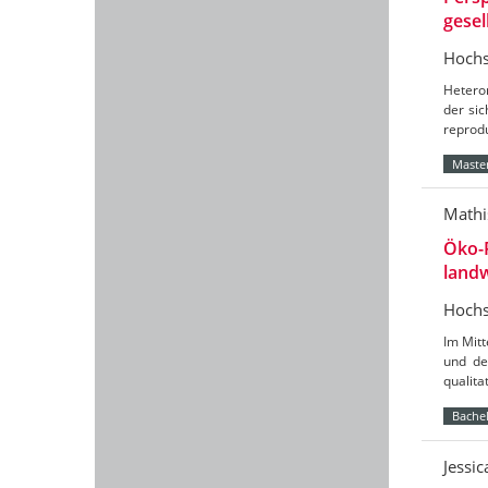
gesel
Hochs
Hetero
der sic
reprod
Master
Mathi
Öko-
landw
Hochs
Im Mit
und de
qualit
Bachel
Jessi