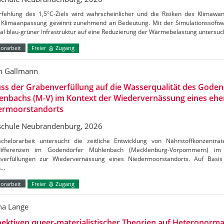
rfehlung des 1,5°C-Ziels wird wahrscheinlicher und die Risiken des Klimaw
Klimaanpassung gewinnt zunehmend an Bedeutung. Mit der Simulationssoftw
al blau-grüner Infrastruktur auf eine Reduzierung der Wärmebelastung untersu
orarbeit
Freier
Zugang
n Gallmann
uss der Grabenverfüllung auf die Wasserqualität des Gode
enbachs (M-V) im Kontext der Wiedervernässung eines ehe
ermoorstandorts
chule Neubrandenburg, 2026
chelorarbeit untersucht die zeitliche Entwicklung von Nährstoffkonzentrat
tdifferenzen im Godendorfer Mühlenbach (Mecklenburg-Vorpommern) 
verfüllungen zur Wiedervernässung eines Niedermoorstandorts. Auf Basis
n…
orarbeit
Freier
Zugang
a Lange
ektiven queer-materialistischer Theorien auf Heteronormat