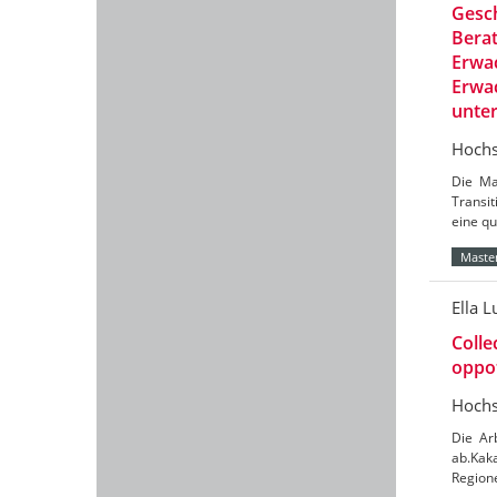
Gesch
Berat
Erwac
Erwac
unte
Hochs
Die Ma
Transit
eine qu
Master
Ella L
Colle
oppot
Hochs
Die Ar
ab.Kaka
Region