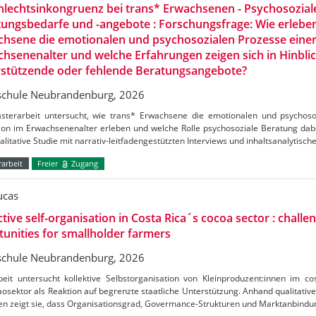
lechtsinkongruenz bei trans* Erwachsenen - Psychosozial
ungsbedarfe und -angebote : Forschungsfrage: Wie erlebe
hsene die emotionalen und psychosozialen Prozesse einer
hsenenalter und welche Erfahrungen zeigen sich in Hinblic
rstützende oder fehlende Beratungsangebote?
chule Neubrandenburg, 2026
sterarbeit untersucht, wie trans* Erwachsene die emotionalen und psychoso
ion im Erwachsenenalter erleben und welche Rolle psychosoziale Beratung dabei
alitative Studie mit narrativ-leitfadengestützten Interviews und inhaltsanalytisch
arbeit
Freier
Zugang
ucas
ctive self-organisation in Costa Rica´s cocoa sector : challe
unities for smallholder farmers
chule Neubrandenburg, 2026
beit untersucht kollektive Selbstorganisation von Kleinproduzent:innen im c
osektor als Reaktion auf begrenzte staatliche Unterstützung. Anhand qualitative
en zeigt sie, dass Organisationsgrad, Govermance-Strukturen und Marktanbind