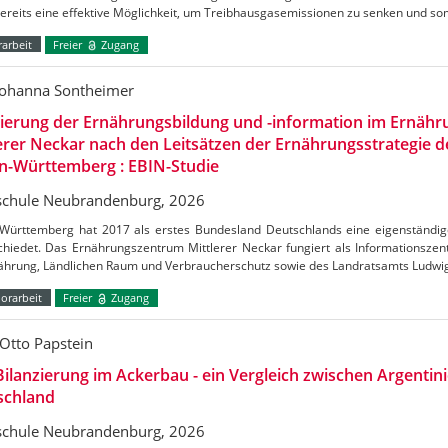
bereits eine effektive Möglichkeit, um Treibhausgasemissionen zu senken und s
arbeit
Freier
Zugang
Johanna Sontheimer
uierung der Ernährungsbildung und -information im Ernäh
erer Neckar nach den Leitsätzen der Ernährungsstrategie 
n-Württemberg : EBIN-Studie
chule Neubrandenburg, 2026
Württemberg hat 2017 als erstes Bundesland Deutschlands eine eigenständig
chiedet. Das Ernährungszentrum Mittlerer Neckar fungiert als Informationszen
nährung, Ländlichen Raum und Verbraucherschutz sowie des Landratsamts Ludw
orarbeit
Freier
Zugang
Otto Papstein
ilanzierung im Ackerbau - ein Vergleich zwischen Argentin
schland
chule Neubrandenburg, 2026