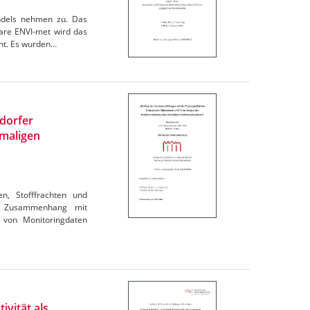
andels nehmen zu. Das
are ENVI-met wird das
cht. Es wurden…
ndorfer
maligen
en, Stofffrachten und
im Zusammenhang mit
 von Monitoringdaten
ivität als