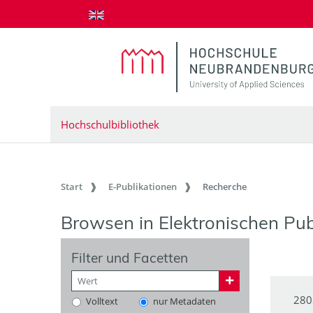
zum Inhalt springen
Hochschulbibliothek
Start
E-Publikationen
Recherche
Browsen in Elektronischen Pub
Filter und Facetten
280
Volltext
nur Metadaten