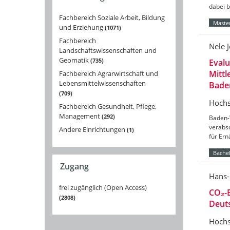
dabei 
Fachbereich Soziale Arbeit, Bildung
Master
und Erziehung
1071
Fachbereich
Nele 
Landschaftswissenschaften und
Geomatik
735
Eval
Mittl
Fachbereich Agrarwirtschaft und
Lebensmittelwissenschaften
Bade
709
Hochs
Fachbereich Gesundheit, Pflege,
Management
292
Baden-
verabs
Andere Einrichtungen
1
für Er
Bachel
Zugang
Hans-
frei zugänglich (Open Access)
CO₂-B
2808
Deut
Hochs