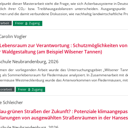
elpunkt dieser Masterarbeit steht die Frage, wie sich Ackerbausysteme in Deuts
htlich ihrer CO₂- bzw. Treibhausgasbilanzen unterscheiden. Ausgangspunkt
en und die damit verbundene Diskussion, wie nachhaltig landwirtschaftliche Pr
arbeit
Freier
Zugang
Carolin Vogler
Lebensraum zur Verantwortung : Schutzmöglichkeiten vo
r Waldgestaltung (am Beispiel Wilsener Tannen)
chule Neubrandenburg, 2026
men der vorliegenden Arbeit wurde das Untersuchungsgebiet „Wilsener Tannen
g als Sommerlebensraum für Fledermäuse analysiert. In Zusammenarbeit mit de
edermäuse Westmecklenburg wurde das Artenvorkommen von Fledermäusen, mitt
orarbeit
Freier
Zugang
 Schleicher
lau-grünen Straßen der Zukunft? : Potenziale klimaangepas
lanungen von ausgewählten Straßenräumen in der Hanses
chule Neubrandenburg, 2026