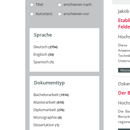
Titel
erschienen nach
Jakob
Autor(en)
erschienen vor
Etabl
Feld
Sprache
Hochs
Diese 
Deutsch
2754
Anwend
Englisch
54
Techni
Unters
Spanisch
1
Master
Dokumenttyp
Oskar
Der B
Bachelorarbeit
1914
Masterarbeit
Hochs
610
Diplomarbeit
276
Die Ba
Berücks
Monographie
6
region
Dissertation
1