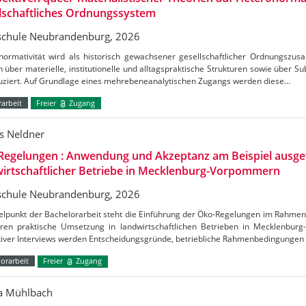
lschaftliches Ordnungssystem
chule Neubrandenburg, 2026
normativität wird als historisch gewachsener gesellschaftlicher Ordnungszus
h über materielle, institutionelle und alltagspraktische Strukturen sowie über S
uziert. Auf Grundlage eines mehrebeneanalytischen Zugangs werden diese…
arbeit
Freier
Zugang
s Neldner
Regelungen : Anwendung und Akzeptanz am Beispiel ausge
irtschaftlicher Betriebe in Mecklenburg-Vorpommern
chule Neubrandenburg, 2026
telpunkt der Bachelorarbeit steht die Einführung der Öko-Regelungen im Rahm
ren praktische Umsetzung in landwirtschaftlichen Betrieben in Mecklenbu
ativer Interviews werden Entscheidungsgründe, betriebliche Rahmenbedingungen
orarbeit
Freier
Zugang
ca Mühlbach