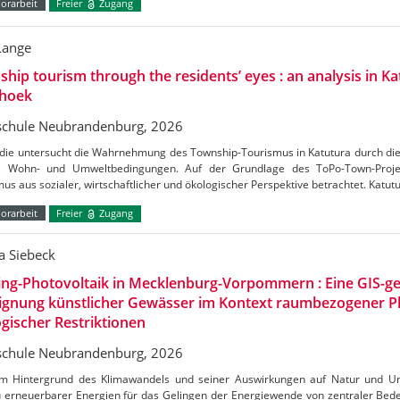
orarbeit
Freier
Zugang
Lange
hip tourism through the residents’ eyes : an analysis in Ka
hoek
chule Neubrandenburg, 2026
udie untersucht die Wahrnehmung des Township-Tourismus in Katutura durch di
e Wohn- und Umweltbedingungen. Auf der Grundlage des ToPo-Town-Projek
us aus sozialer, wirtschaftlicher und ökologischer Perspektive betrachtet. Katutu
orarbeit
Freier
Zugang
a Siebeck
ing-Photovoltaik in Mecklenburg-Vorpommern : Eine GIS-ge
Eignung künstlicher Gewässer im Kontext raumbezogener 
gischer Restriktionen
chule Neubrandenburg, 2026
m Hintergrund des Klimawandels und seiner Auswirkungen auf Natur und Umw
 erneuerbarer Energien für das Gelingen der Energiewende von zentraler Bedeu