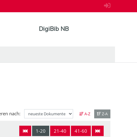
DigiBib NB
eren nach:
A-Z
Z-A
1-20
21-40
41-60