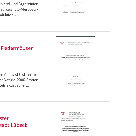
chland und Argentinien
 ist das EU-Mercosur-
oduktion…
n Fledermäusen
“ hinsichtlich seiner
r Natura-2000-Station
els akustischer…
ster
tadt Lübeck