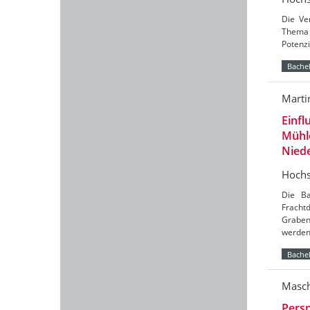
Die Ve
Thema 
Potenzi
Bachel
Marti
Einfl
Mühl
Nied
Hochs
Die Ba
Frach
Graben
werde
Bachel
Masch
Persp