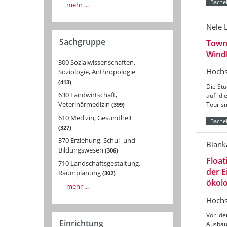
Bachel
mehr ...
Nele 
Sachgruppe
Towns
Wind
300 Sozialwissenschaften,
Hochs
Soziologie, Anthropologie
413
Die St
630 Landwirtschaft,
auf di
Veterinärmedizin
Tourism
399
610 Medizin, Gesundheit
Bachel
327
370 Erziehung, Schul- und
Biank
Bildungswesen
306
Float
710 Landschaftsgestaltung,
der 
Raumplanung
302
ökolo
mehr ...
Hochs
Vor de
Einrichtung
Ausbau