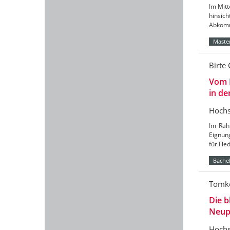
Im Mitt
hinsic
Abkomm
Master
Birte 
Vom 
in de
Hochs
Im Rah
Eignun
für Fl
Bachel
Tomke
Die b
Neup
Hochs