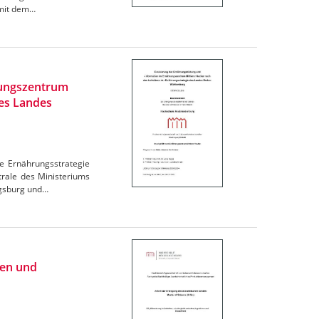
omit dem…
rungszentrum
des Landes
e Ernährungsstrategie
trale des Ministeriums
igsburg und…
ien und