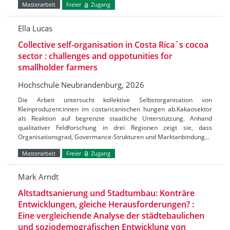
Masterarbeit
Freier
Zugang
Ella Lucas
Collective self-organisation in Costa Rica´s cocoa
sector : challenges and oppotunities for
smallholder farmers
Hochschule Neubrandenburg, 2026
Die Arbeit untersucht kollektive Selbstorganisation von
Kleinproduzent:innen im costaricanischen hungen ab.Kakaosektor
als Reaktion auf begrenzte staatliche Unterstützung. Anhand
qualitativer Feldforschung in drei Regionen zeigt sie, dass
Organisationsgrad, Govermance-Strukturen und Marktanbindung…
Masterarbeit
Freier
Zugang
Mark Arndt
Altstadtsanierung und Stadtumbau: Konträre
Entwicklungen, gleiche Herausforderungen? :
Eine vergleichende Analyse der städtebaulichen
und soziodemografischen Entwicklung von