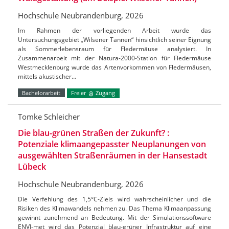
Hochschule Neubrandenburg, 2026
Im Rahmen der vorliegenden Arbeit wurde das
Untersuchungsgebiet „Wilsener Tannen“ hinsichtlich seiner Eignung
als Sommerlebensraum für Fledermäuse analysiert. In
Zusammenarbeit mit der Natura-2000-Station für Fledermäuse
Westmecklenburg wurde das Artenvorkommen von Fledermäusen,
mittels akustischer…
Bachelorarbeit
Freier
Zugang
Tomke Schleicher
Die blau-grünen Straßen der Zukunft? :
Potenziale klimaangepasster Neuplanungen von
ausgewählten Straßenräumen in der Hansestadt
Lübeck
Hochschule Neubrandenburg, 2026
Die Verfehlung des 1,5°C-Ziels wird wahrscheinlicher und die
Risiken des Klimawandels nehmen zu. Das Thema Klimaanpassung
gewinnt zunehmend an Bedeutung. Mit der Simulationssoftware
ENVI-met wird das Potenzial blau-grüner Infrastruktur auf eine