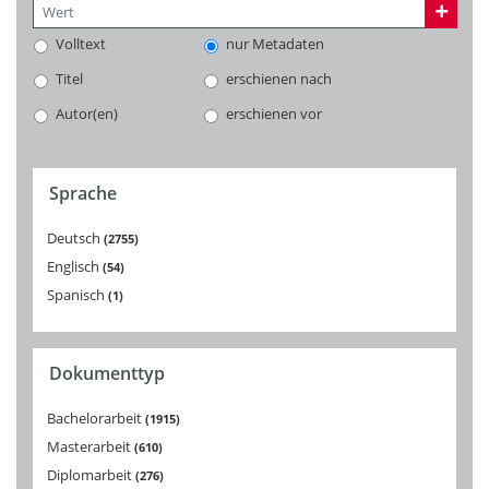
Volltext
nur Metadaten
Titel
erschienen nach
Autor(en)
erschienen vor
Sprache
Deutsch
2755
Englisch
54
Spanisch
1
Dokumenttyp
Bachelorarbeit
1915
Masterarbeit
610
Diplomarbeit
276