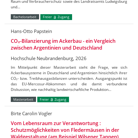
Raum und Verbraucherschutz sowie des Landratsamts Ludwigsburg
und…
Bachelorarbeit
Freier
Zugang
Hans-Otto Papstein
CO₂-Bilanzierung im Ackerbau - ein Vergleich
zwischen Argentinien und Deutschland
Hochschule Neubrandenburg, 2026
Im Mittelpunkt dieser Masterarbeit steht die Frage, wie sich
Ackerbausysteme in Deutschland und Argentinien hinsichtlich ihrer
CO₂- bzw. Treibhausgasbilanzen unterscheiden. Ausgangspunkt ist
das EU-Mercosur-Abkommen und die damit verbundene
Diskussion, wie nachhaltig landwirtschaftliche Produktion…
Masterarbeit
Freier
Zugang
Birte Carolin Vogler
Vom Lebensraum zur Verantwortung :
Schutzmöglichkeiten von Fledermäusen in der
Waldgestaltung (am Beispiel Wilsener Tannen)