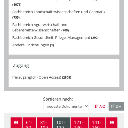
1071
Fachbereich Landschaftswissenschaften und Geomatik
735
Fachbereich Agrarwirtschaft und
Lebensmittelwissenschaften
709
Fachbereich Gesundheit, Pflege, Management
292
Andere Einrichtungen
1
Zugang
frei zugänglich (Open Access)
2808
Sortieren nach:
A-Z
Z-A
61-
81-
101-
121-
141-
80
100
120
140
160