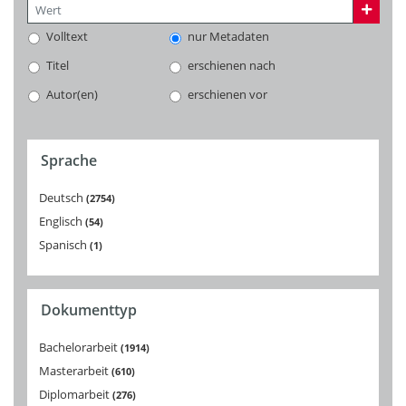
Volltext
nur Metadaten
Titel
erschienen nach
Autor(en)
erschienen vor
Sprache
Deutsch
2754
Englisch
54
Spanisch
1
Dokumenttyp
Bachelorarbeit
1914
Masterarbeit
610
Diplomarbeit
276