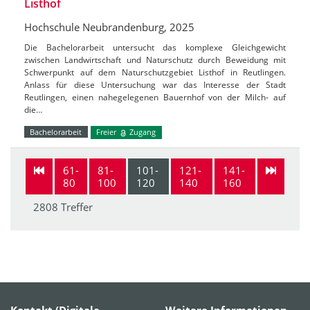
Listhof
Hochschule Neubrandenburg, 2025
Die Bachelorarbeit untersucht das komplexe Gleichgewicht
zwischen Landwirtschaft und Naturschutz durch Beweidung mit
Schwerpunkt auf dem Naturschutzgebiet Listhof in Reutlingen.
Anlass für diese Untersuchung war das Interesse der Stadt
Reutlingen, einen nahegelegenen Bauernhof von der Milch- auf
die…
Bachelorarbeit
Freier
Zugang
61-
81-
101-
121-
141-
80
100
120
140
160
2808 Treffer
Kontakt (Digitale
Weitere Informationen