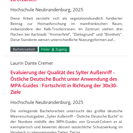
Hochschule Neubrandenburg, 2025
Diese Arbeit versteht sich als vegetationskundlich fundierter
Beitrag zur Heimatforschung im mainfränkischen Raum,
insbesondere der Kalk-Trockenrasen. Im Zentrum stehen drei
Flächen bei Karlstadt: "Ammerfeld", "Diebsgrund" und "Breitholz".
Diese Standorte weisen unterschiedliche Nutzungsformen auf…
Bachelorarbeit
Freier
Zugang
Laurin Dante Cremer
Evaluierung der Qualität des Sylter Außenriff -
Östliche Deutsche Bucht unter Anwendung des
MPA-Guides : Fortschritt in Richtung der 30x30-
Ziele
Hochschule Neubrandenburg, 2025
Die vorliegende Bachelorarbeit untersucht das größte deutsche
Meeresschutzgebiet „Sylter Außenriff – Östliche Deutsche Bucht“ in
der Nordsee mithilfe des MPA-Guides von Grorud-Colvert et al.
exemplarisch und bewertet dessen tatsächliche Schutzwirkung im
Vergleich zu internationalen Zielen. Ziel ist…