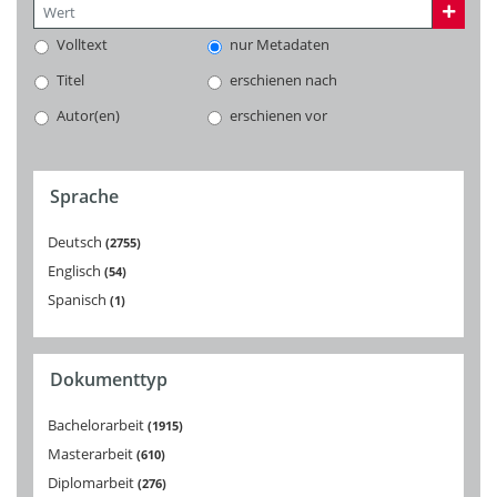
Volltext
nur Metadaten
Titel
erschienen nach
Autor(en)
erschienen vor
Sprache
Deutsch
2755
Englisch
54
Spanisch
1
Dokumenttyp
Bachelorarbeit
1915
Masterarbeit
610
Diplomarbeit
276