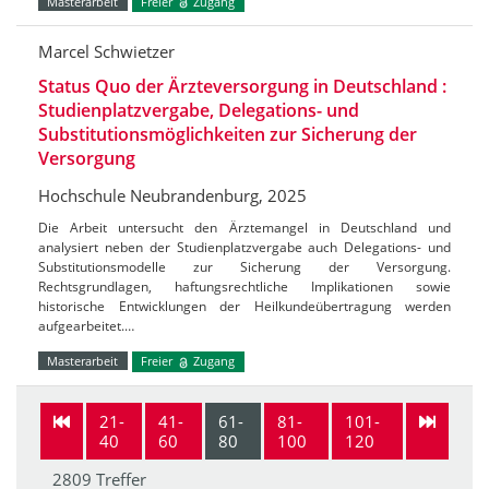
Masterarbeit
Freier
Zugang
Marcel Schwietzer
Status Quo der Ärzteversorgung in Deutschland :
Studienplatzvergabe, Delegations- und
Substitutionsmöglichkeiten zur Sicherung der
Versorgung
Hochschule Neubrandenburg, 2025
Die Arbeit untersucht den Ärztemangel in Deutschland und
analysiert neben der Studienplatzvergabe auch Delegations- und
Substitutionsmodelle zur Sicherung der Versorgung.
Rechtsgrundlagen, haftungsrechtliche Implikationen sowie
historische Entwicklungen der Heilkundeübertragung werden
aufgearbeitet.…
Masterarbeit
Freier
Zugang
21-
41-
61-
81-
101-
40
60
80
100
120
2809 Treffer