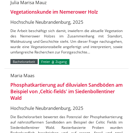
Julia Marisa Mauz
Vegetationskunde im Nemerower Holz
Hochschule Neubrandenburg, 2025
Die Arbeit beschäftigt sich damit, inwiefern die aktuelle Vegetation
des Nemerower Holzes im Zusammenhang mit Standort,
Waldnutzung und Geschichte steht. Um dieser Frage nachzugehen,
wurde eine Vegetationstabelle angefertigt und interpretiert, sowie
umfangreiche Recherchen zur Forstgeschichte…
Bachelorarbeit
Freier
Zugang
Maria Maas
Phosphatkartierung auf diluvialen Sandböden am
Beispiel von ‚Celtic-fields' im Siedenbollentiner
Wald
Hochschule Neubrandenburg, 2025
Die Bachelorarbeit bewertet das Potenzial der Phosphatkartierung
auf nährstoffarmen Sandböden am Beispiel der Celtic Fields im
Siedenbollentiner Wald. Rasterbasierte Proben wurden
Bodenkundlich beschrieben und auf rezent, fossil und total