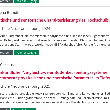
orarbeit
Freier
Zugang
ena Berndt
tische und sensorische Charakterisierung des Hochschulbi
chule Neubrandenburg, 2024
Arbeit untersucht die chemischen, analytischen und sensorischen Eigenschaft
s Bräu", welches von Studierenden entwickelt wurde. Die chemischen Ana
lgehalt und Stammwürze, wurden nach MEBAK durchgeführt. Für die Aromenana
orarbeit
Freier
Zugang
n Cochius
nkundlicher Vergleich zweier Bodenbearbeitungssysteme i
mmern : physikalische und chemische Parameter im Tiefe
chule Neubrandenburg, 2025
sterarbeit behandelt die Auswirkungen von no-tillage und konventioneller Bo
nrohdichte, Eindringwiderstand, ph-Wert, Humusgehalt und Porenvolumina im Ti
Geländeoberkante an zwei Standorten im nördlichen Mecklenburg-Vorpommern.