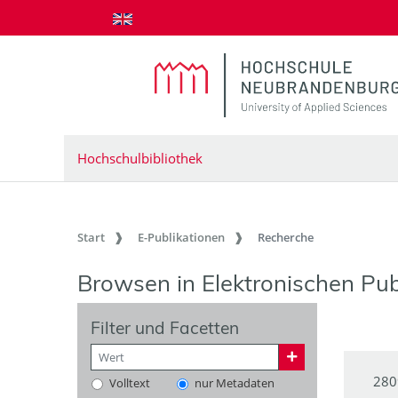
zum Inhalt springen
Hochschulbibliothek
Start
E-Publikationen
Recherche
Browsen in Elektronischen Pub
Filter und Facetten
280
Volltext
nur Metadaten