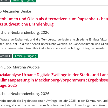
arbeit
Freier
Zugang
pp Alexander Benke
nblumen und Öllein als Alternativen zum Rapsanbau - betr
das südwestliche Brandenburg
chule Neubrandenburg, 2026
 Wasserverfügbarkeit und die Temperaturverläufe entschiedene Einflussfaktor
ten sind, soll in dieser Arbeit untersucht werden, ob Sonnenblumen und Öllein
 auch ökonomisch tragfähig in die bestehenden Fruchtfolgen integriert werden
orarbeit
Freier
Zugang
en Lipp, Martina Wudtke
zialanalyse Urbane Digitale Zwillinge in der Stadt- und La
 Klimaanpassung in Mecklenburg-Vorpommern : Ergebnisse 
age, 2025
chule Neubrandenburg, 2026
icht enthält die Ergebnisse einer Umfrage im Jahr 2025, in der Kommunen und 
klenburg-Vorpommern nach ihrem Kenntnisstand, ihren Erwartungen und Anwen