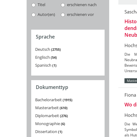
Titel
erschienen nach
Sasch
Autor(en)
erschienen vor
Histo
dend
Neub
Sprache
Hochs
Deutsch
2755
Die M
Englisch
54
Neubra
Spanisch
Bewir
1
Unter
Master
Dokumenttyp
Fiona
Bachelorarbeit
1915
Wo d
Masterarbeit
610
Hochs
Diplomarbeit
276
Monographie
6
Die We
Symbol
Dissertation
1
als Hut