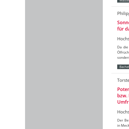
Master
Phili
Sonne
für 
Hochs
Da die
Ölfrüch
sondern
Bachel
Torst
Poten
bzw.
Umfr
Hochs
Der Ber
in Mec