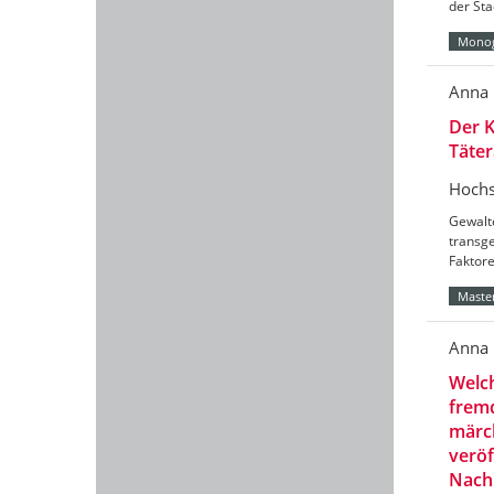
der Sta
Monog
Anna 
Der K
Täter
Hochs
Gewalt
transg
Faktore
Master
Anna 
Welch
fremd
märch
veröf
Nachk