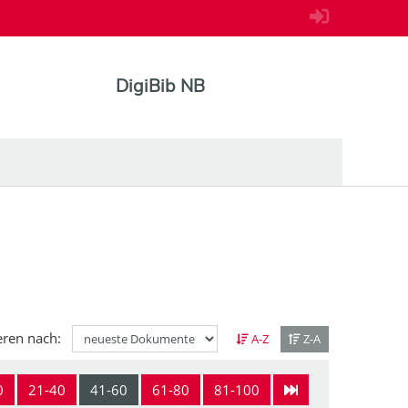
DigiBib NB
eren nach:
A-Z
Z-A
0
21-40
41-60
61-80
81-100