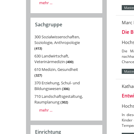
mehr ...
Master
Marc 
Sachgruppe
Die 
300 Sozialwissenschaften,
Hochs
Soziologie, Anthropologie
413
Die Ma
630 Landwirtschaft,
nachha
Veterinärmedizin
Chance
400
610 Medizin, Gesundheit
Master
327
370 Erziehung, Schul- und
Katha
Bildungswesen
306
Entwi
710 Landschaftsgestaltung,
Raumplanung
302
Hochs
mehr ...
In die
Kinder 
Temper
Einrichtung