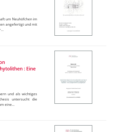
chaft um Neuhöfchen im
n angefertigt und mit
er…
von
ytolithen : Eine
hern und als wichtiges
hesis untersucht die
 um eine…