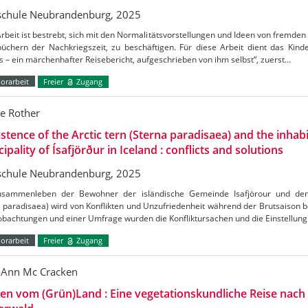
chule Neubrandenburg, 2025
rbeit ist bestrebt, sich mit den Normalitätsvorstellungen und Ideen von fremden K
büchern der Nachkriegszeit, zu beschäftigen. Für diese Arbeit dient das Kin
 – ein märchenhafter Reisebericht, aufgeschrieben von ihm selbst“, zuerst…
orarbeit
Freier
Zugang
e Rother
stence of the Arctic tern (Sterna paradisaea) and the inhabi
ipality of Ísafjörður in Iceland : conflicts and solutions
chule Neubrandenburg, 2025
sammenleben der Bewohner der isländische Gemeinde Isafjörour und de
 paradisaea) wird von Konflikten und Unzufriedenheit während der Brutsaison b
obachtungen und einer Umfrage wurden die Konfliktursachen und die Einstellu
orarbeit
Freier
Zugang
 Ann Mc Cracken
en vom (Grün)Land : Eine vegetationskundliche Reise nac