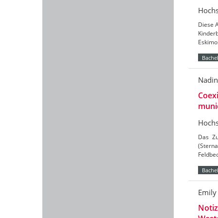
Hochs
Diese A
Kinder
Eskimos
Bachel
Nadin
Coexi
munic
Hochs
Das Zu
(Sterna
Feldbe
Bachel
Emily
Notiz