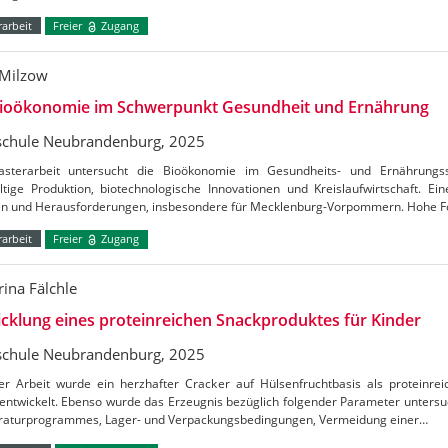
arbeit
Freier
Zugang
Milzow
Bioökonomie im Schwerpunkt Gesundheit und Ernährung
chule Neubrandenburg, 2025
sterarbeit untersucht die Bioökonomie im Gesundheits- und Ernährungs
ltige Produktion, biotechnologische Innovationen und Kreislaufwirtschaft. E
n und Herausforderungen, insbesondere für Mecklenburg-Vorpommern. Hohe 
arbeit
Freier
Zugang
rina Fälchle
cklung eines proteinreichen Snackproduktes für Kinder
chule Neubrandenburg, 2025
ser Arbeit wurde ein herzhafter Cracker auf Hülsenfruchtbasis als proteinre
entwickelt. Ebenso wurde das Erzeugnis bezüglich folgender Parameter untersu
aturprogrammes, Lager- und Verpackungsbedingungen, Vermeidung einer…