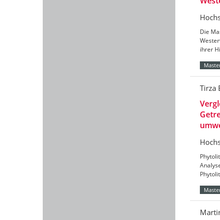
West
Hochs
Die Mas
Wester
ihrer H
Master
Tirza
Verg
Getre
umwe
Hochs
Phytoli
Analys
Phytoli
Master
Marti