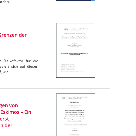
urden.
 Grenzen der
 Risikofaktor für die
siert sich auf diesen
f, wie…
ngen von
 Eskimos – Ein
erst
rn der