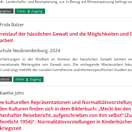
dt-. Landschafts- und Raumplanung, u.a. in Bezug auf Klimaanpassung befragt w
raphie
Freier
Zugang
Frida Balzer
reislauf der häuslichen Gewalt und die Möglichkeiten und
arbeit
chule Neubrandenburg, 2024
erfahrungen in der Kindheit im Kontext der häuslichen Gewalt können ein
enerationale Weitergabe von Gewalt sein. Die vorliegende Masterarbeit fokus
n und zeigt mithilfe der sozialen Lerntheorie und themenspezifischen Studien au
arbeit
Freier
Zugang
Kaethe John
e kulturellen Repräsentationen und Normalitätsvorstellu
en Kulturen finden sich in dem Bilderbuch: „Mecki bei den
enhafter Reisebericht, aufgeschrieben von ihm selbst“ (Zu
fentlicht 1954)? : Normalitätsvorstellungen in Kinderbüche
riegszeit