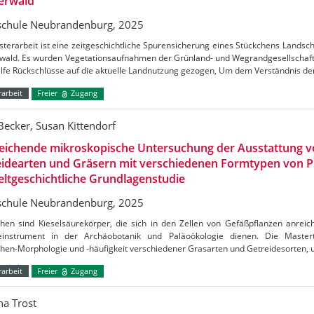
erwald
chule Neubrandenburg, 2025
terarbeit ist eine zeitgeschichtliche Spurensicherung eines Stückchens Lands
wald. Es wurden Vegetationsaufnahmen der Grünland- und Wegrandgesellschafte
ilfe Rückschlüsse auf die aktuelle Landnutzung gezogen, Um dem Verständnis d
arbeit
Freier
Zugang
 Becker, Susan Kittendorf
leichende mikroskopische Untersuchung der Ausstattung 
idearten und Gräsern mit verschiedenen Formtypen von Ph
ltgeschichtliche Grundlagenstudie
chule Neubrandenburg, 2025
then sind Kieselsäurekörper, die sich in den Zellen von Gefäßpflanzen anreic
einstrument in der Archäobotanik und Paläoökologie dienen. Die Mastert
then-Morphologie und -häufigkeit verschiedener Grasarten und Getreidesorten,
arbeit
Freier
Zugang
na Trost