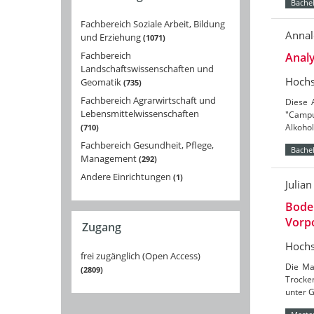
Bachel
Fachbereich Soziale Arbeit, Bildung
Annal
und Erziehung
1071
Fachbereich
Analy
Landschaftswissenschaften und
Hochs
Geomatik
735
Fachbereich Agrarwirtschaft und
Diese 
Lebensmittelwissenschaften
"Campu
Alkoho
710
Fachbereich Gesundheit, Pflege,
Bachel
Management
292
Andere Einrichtungen
1
Julia
Bode
Vorpo
Zugang
Hochs
frei zugänglich (Open Access)
Die Ma
2809
Trocke
unter 