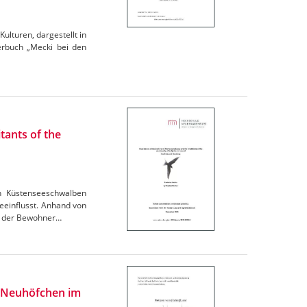
ulturen, dargestellt in
derbuch „Mecki bei den
tants of the
n Küstenseeschwalben
eeinflusst. Anhand von
ng der Bewohner…
h Neuhöfchen im