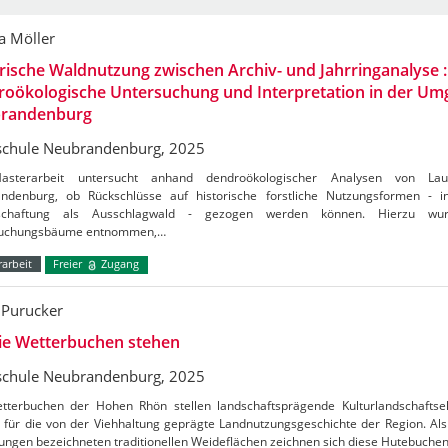
a Möller
rische Waldnutzung zwischen Archiv- und Jahrringanalyse :
roökologische Untersuchung und Interpretation in der U
randenburg
chule Neubrandenburg, 2025
asterarbeit untersucht anhand dendroökologischer Analysen von 
ndenburg, ob Rückschlüsse auf historische forstliche Nutzungsformen - i
tschaftung als Ausschlagwald - gezogen werden können. Hierzu wu
suchungsbäume entnommen,…
arbeit
Freier
Zugang
 Purucker
ie Wetterbuchen stehen
chule Neubrandenburg, 2025
tterbuchen der Hohen Rhön stellen landschaftsprägende Kulturlandschafts
 für die von der Viehhaltung geprägte Landnutzungsgeschichte der Region. Al
ungen bezeichneten traditionellen Weideflächen zeichnen sich diese Hutebuche