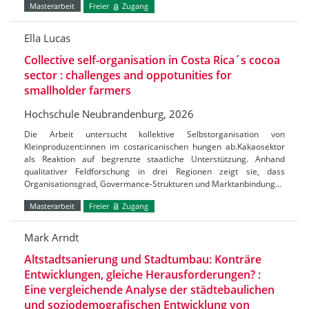
Masterarbeit
Freier
Zugang
Ella Lucas
Collective self-organisation in Costa Rica´s cocoa
sector : challenges and oppotunities for
smallholder farmers
Hochschule Neubrandenburg, 2026
Die Arbeit untersucht kollektive Selbstorganisation von
Kleinproduzent:innen im costaricanischen hungen ab.Kakaosektor
als Reaktion auf begrenzte staatliche Unterstützung. Anhand
qualitativer Feldforschung in drei Regionen zeigt sie, dass
Organisationsgrad, Govermance-Strukturen und Marktanbindung…
Masterarbeit
Freier
Zugang
Mark Arndt
Altstadtsanierung und Stadtumbau: Konträre
Entwicklungen, gleiche Herausforderungen? :
Eine vergleichende Analyse der städtebaulichen
und soziodemografischen Entwicklung von