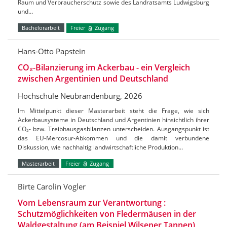
Raum und Verbraucherschutz sowie des Landratsamts Ludwigsburg
und…
Bachelorarbeit
Freier
Zugang
Hans-Otto Papstein
CO₂-Bilanzierung im Ackerbau - ein Vergleich
zwischen Argentinien und Deutschland
Hochschule Neubrandenburg, 2026
Im Mittelpunkt dieser Masterarbeit steht die Frage, wie sich
Ackerbausysteme in Deutschland und Argentinien hinsichtlich ihrer
CO₂- bzw. Treibhausgasbilanzen unterscheiden. Ausgangspunkt ist
das EU-Mercosur-Abkommen und die damit verbundene
Diskussion, wie nachhaltig landwirtschaftliche Produktion…
Masterarbeit
Freier
Zugang
Birte Carolin Vogler
Vom Lebensraum zur Verantwortung :
Schutzmöglichkeiten von Fledermäusen in der
Waldgestaltung (am Beispiel Wilsener Tannen)