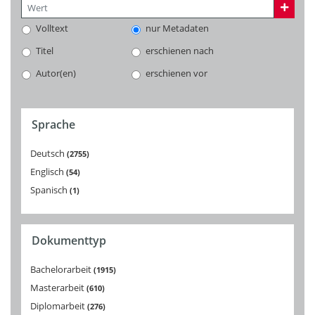
Volltext
nur Metadaten
Titel
erschienen nach
Autor(en)
erschienen vor
Sprache
Deutsch
2755
Englisch
54
Spanisch
1
Dokumenttyp
Bachelorarbeit
1915
Masterarbeit
610
Diplomarbeit
276