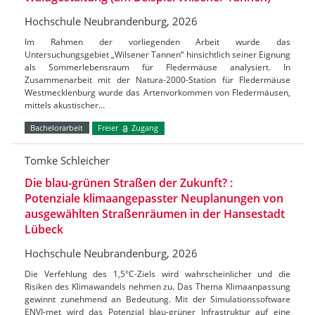
Hochschule Neubrandenburg, 2026
Im Rahmen der vorliegenden Arbeit wurde das
Untersuchungsgebiet „Wilsener Tannen“ hinsichtlich seiner Eignung
als Sommerlebensraum für Fledermäuse analysiert. In
Zusammenarbeit mit der Natura-2000-Station für Fledermäuse
Westmecklenburg wurde das Artenvorkommen von Fledermäusen,
mittels akustischer…
Bachelorarbeit
Freier
Zugang
Tomke Schleicher
Die blau-grünen Straßen der Zukunft? :
Potenziale klimaangepasster Neuplanungen von
ausgewählten Straßenräumen in der Hansestadt
Lübeck
Hochschule Neubrandenburg, 2026
Die Verfehlung des 1,5°C-Ziels wird wahrscheinlicher und die
Risiken des Klimawandels nehmen zu. Das Thema Klimaanpassung
gewinnt zunehmend an Bedeutung. Mit der Simulationssoftware
ENVI-met wird das Potenzial blau-grüner Infrastruktur auf eine