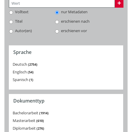
Volltext
nur Metadaten
Titel
erschienen nach
Autor(en)
erschienen vor
Sprache
Deutsch
2754
Englisch
54
Spanisch
1
Dokumenttyp
Bachelorarbeit
1914
Masterarbeit
610
Diplomarbeit
276