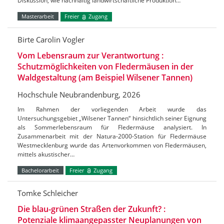
Diskussion, wie nachhaltig landwirtschaftliche Produktion…
Masterarbeit
Freier
Zugang
Birte Carolin Vogler
Vom Lebensraum zur Verantwortung :
Schutzmöglichkeiten von Fledermäusen in der
Waldgestaltung (am Beispiel Wilsener Tannen)
Hochschule Neubrandenburg, 2026
Im Rahmen der vorliegenden Arbeit wurde das
Untersuchungsgebiet „Wilsener Tannen“ hinsichtlich seiner Eignung
als Sommerlebensraum für Fledermäuse analysiert. In
Zusammenarbeit mit der Natura-2000-Station für Fledermäuse
Westmecklenburg wurde das Artenvorkommen von Fledermäusen,
mittels akustischer…
Bachelorarbeit
Freier
Zugang
Tomke Schleicher
Die blau-grünen Straßen der Zukunft? :
Potenziale klimaangepasster Neuplanungen von