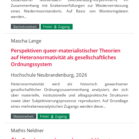
Zusammenhang mit Grabenverfüllungen zur Wiedervernässung
eines Niedermoorstandorts. Auf Basis von Monitoringdaten
werden…
Bachelorarbeit
Freier
Zugang
Mascha Lange
Perspektiven queer-materialistischer Theorien
auf Heteronormativität als gesellschaftliches
Ordnungssystem
Hochschule Neubrandenburg, 2026
Heteronormativität wird als historisch gewachsener
gesellschaftlicher Ordnungszusammenhang analysiert, der sich
über materielle, institutionelle und alltagspraktische Strukturen
sowie über Subjektivierungsprozesse reproduziert. Auf Grundlage
eines mehrebeneanalytischen Zugangs werden diese…
Masterarbeit
Freier
Zugang
Mathis Neldner