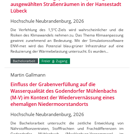
ausgewählten Straßenräumen in der Hansestadt
Lübeck
Hochschule Neubrandenburg, 2026
Die Verfehlung des 1,5°C-Ziels wird wahrscheinlicher und die
Risiken des Klimawandels nehmen zu. Das Thema Klimaanpassung
gewinnt zunehmend an Bedeutung. Mit der Simulationssoftware
ENVI-met wird das Potenzial blau-grüner Infrastruktur auf eine
Reduzierung der Wärmebelastung untersucht. Es wurden…
Bachelorarbeit
Freier
Zugang
Martin Gallmann
Einfluss der Grabenverfüllung auf die
Wasserqualität des Godendorfer Mühlenbachs
(M-V) im Kontext der Wiedervernässung eines
ehemaligen Niedermoorstandorts
Hochschule Neubrandenburg, 2026
Die Bachelorarbeit untersucht die zeitliche Entwicklung von
Nährstoffkonzentraten, Stofffrachten und Frachtdifferenzen im
Godendorfer Mühlenbach (Mecklenburg-Vorpommern) im