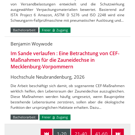
von Versandbelastungen entwickelt und die Schutzwirkung
ausgewählter Verpackungsmaterialien bewertet. Basierend auf
ISTA Project 6 Amazon, ASTM D 5276 und ISO 2248 wird eine
Schwungarm-Fallprüfmaschine mit pneumatischer Auslösung und…
Bachelorarbeit
Freier
Zugang
Benjamin Woywode
Im Sande verlaufen : Eine Betrachtung von CEF-
Maßnahmen für die Zauneidechse in
Mecklenburg-Vorpommern
Hochschule Neubrandenburg, 2026
Die Arbeit beschäftigt sich damit, ob sogenannte CEF-Maßnahmen
wirklich helfen, den Lebensraum der Zauneidechse auszugleichen.
Diese Maßnahmen werden häufig umgesetzt, wenn Bauprojekte
bestehende Lebensräume zerstören, sollen aber die ökologische
Funktion der ursprünglichen Habitate erhalten. Dazu…
Bachelorarbeit
Freier
Zugang
1-20
21-40
41-60