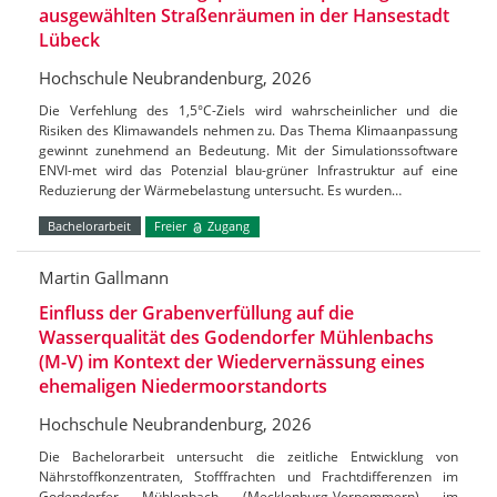
ausgewählten Straßenräumen in der Hansestadt
Lübeck
Hochschule Neubrandenburg, 2026
Die Verfehlung des 1,5°C-Ziels wird wahrscheinlicher und die
Risiken des Klimawandels nehmen zu. Das Thema Klimaanpassung
gewinnt zunehmend an Bedeutung. Mit der Simulationssoftware
ENVI-met wird das Potenzial blau-grüner Infrastruktur auf eine
Reduzierung der Wärmebelastung untersucht. Es wurden…
Bachelorarbeit
Freier
Zugang
Martin Gallmann
Einfluss der Grabenverfüllung auf die
Wasserqualität des Godendorfer Mühlenbachs
(M-V) im Kontext der Wiedervernässung eines
ehemaligen Niedermoorstandorts
Hochschule Neubrandenburg, 2026
Die Bachelorarbeit untersucht die zeitliche Entwicklung von
Nährstoffkonzentraten, Stofffrachten und Frachtdifferenzen im
Godendorfer Mühlenbach (Mecklenburg-Vorpommern) im