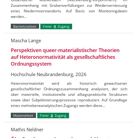
Zusammenhang mit Grabenverfüllungen zur Wiedervernässung
eines Niedermoorstandorts. Auf Basis von Monitoringdaten
werden…
Bachelorarbeit
Freier
Zugang
Mascha Lange
Perspektiven queer-materialistischer Theorien
auf Heteronormativität als gesellschaftliches
Ordnungssystem
Hochschule Neubrandenburg, 2026
Heteronormativität wird als historisch gewachsener
gesellschaftlicher Ordnungszusammenhang analysiert, der sich
über materielle, institutionelle und alltagspraktische Strukturen
sowie über Subjektivierungsprozesse reproduziert. Auf Grundlage
eines mehrebeneanalytischen Zugangs werden diese…
Masterarbeit
Freier
Zugang
Mathis Neldner