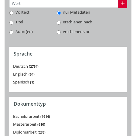
Volltext
nur Metadaten
Titel
erschienen nach
Autor(en)
erschienen vor
Sprache
Deutsch
2754
Englisch
54
Spanisch
1
Dokumenttyp
Bachelorarbeit
1914
Masterarbeit
610
Diplomarbeit
276