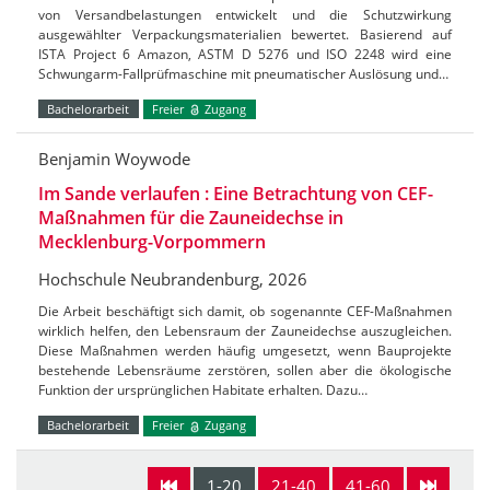
von Versandbelastungen entwickelt und die Schutzwirkung
ausgewählter Verpackungsmaterialien bewertet. Basierend auf
ISTA Project 6 Amazon, ASTM D 5276 und ISO 2248 wird eine
Schwungarm-Fallprüfmaschine mit pneumatischer Auslösung und…
Bachelorarbeit
Freier
Zugang
Benjamin Woywode
Im Sande verlaufen : Eine Betrachtung von CEF-
Maßnahmen für die Zauneidechse in
Mecklenburg-Vorpommern
Hochschule Neubrandenburg, 2026
Die Arbeit beschäftigt sich damit, ob sogenannte CEF-Maßnahmen
wirklich helfen, den Lebensraum der Zauneidechse auszugleichen.
Diese Maßnahmen werden häufig umgesetzt, wenn Bauprojekte
bestehende Lebensräume zerstören, sollen aber die ökologische
Funktion der ursprünglichen Habitate erhalten. Dazu…
Bachelorarbeit
Freier
Zugang
1-20
21-40
41-60