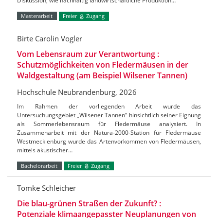
Diskussion, wie nachhaltig landwirtschaftliche Produktion…
Masterarbeit
Freier
Zugang
Birte Carolin Vogler
Vom Lebensraum zur Verantwortung :
Schutzmöglichkeiten von Fledermäusen in der
Waldgestaltung (am Beispiel Wilsener Tannen)
Hochschule Neubrandenburg, 2026
Im Rahmen der vorliegenden Arbeit wurde das
Untersuchungsgebiet „Wilsener Tannen“ hinsichtlich seiner Eignung
als Sommerlebensraum für Fledermäuse analysiert. In
Zusammenarbeit mit der Natura-2000-Station für Fledermäuse
Westmecklenburg wurde das Artenvorkommen von Fledermäusen,
mittels akustischer…
Bachelorarbeit
Freier
Zugang
Tomke Schleicher
Die blau-grünen Straßen der Zukunft? :
Potenziale klimaangepasster Neuplanungen von