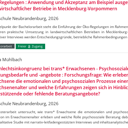
Regelungen : Anwendung und Akzeptanz am Beispiel ausge
irtschaftlicher Betriebe in Mecklenburg-Vorpommern
chule Neubrandenburg, 2026
telpunkt der Bachelorarbeit steht die Einführung der Öko-Regelungen im Rahm
ren praktische Umsetzung in landwirtschaftlichen Betrieben in Mecklenbu
ativer Interviews werden Entscheidungsgründe, betriebliche Rahmenbedingungen
orarbeit
Freier
Zugang
ca Mühlbach
lechtsinkongruenz bei trans* Erwachsenen - Psychosozial
ungsbedarfe und -angebote : Forschungsfrage: Wie erlebe
hsene die emotionalen und psychosozialen Prozesse einer
hsenenalter und welche Erfahrungen zeigen sich in Hinblic
rstützende oder fehlende Beratungsangebote?
chule Neubrandenburg, 2026
sterarbeit untersucht, wie trans* Erwachsene die emotionalen und psychoso
ion im Erwachsenenalter erleben und welche Rolle psychosoziale Beratung dabei
alitative Studie mit narrativ-leitfadengestützten Interviews und inhaltsanalytisch