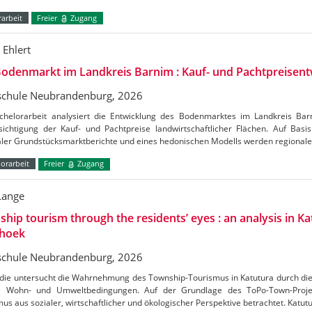
arbeit
Freier
Zugang
 Ehlert
odenmarkt im Landkreis Barnim : Kauf- und Pachtpreisent
chule Neubrandenburg, 2026
chelorarbeit analysiert die Entwicklung des Bodenmarktes im Landkreis Ba
ichtigung der Kauf- und Pachtpreise landwirtschaftlicher Flächen. Auf Basis 
aler Grundstücksmarktberichte und eines hedonischen Modells werden regional
orarbeit
Freier
Zugang
Lange
hip tourism through the residents’ eyes : an analysis in Ka
hoek
chule Neubrandenburg, 2026
udie untersucht die Wahrnehmung des Township-Tourismus in Katutura durch di
e Wohn- und Umweltbedingungen. Auf der Grundlage des ToPo-Town-Projek
us aus sozialer, wirtschaftlicher und ökologischer Perspektive betrachtet. Katutu