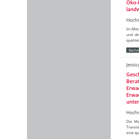
Öko-
landw
Hochs
Im Mit
und de
qualit
Bachel
Jessi
Gesch
Berat
Erwac
Erwac
unte
Hochs
Die Ma
Transit
eine qu