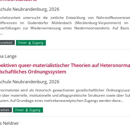
chule Neubrandenburg, 2026
chelorarbeit untersucht die zeitliche Entwicklung von Nährstoffkonzentrat
tdifferenzen im Godendorfer Mühlenbach (Mecklenburg-Vorpommern) 
verfüllungen zur Wiedervernässung eines Niedermoorstandorts. Auf Basis
n…
orarbeit
Freier
Zugang
a Lange
ektiven queer-materialistischer Theorien auf Heteronormat
lschaftliches Ordnungssystem
chule Neubrandenburg, 2026
normativität wird als historisch gewachsener gesellschaftlicher Ordnungszus
h über materielle, institutionelle und alltagspraktische Strukturen sowie über S
uziert. Auf Grundlage eines mehrebeneanalytischen Zugangs werden diese…
arbeit
Freier
Zugang
s Neldner