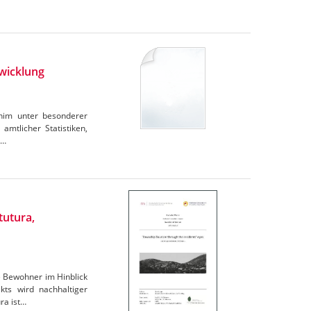
wicklung
rnim unter besonderer
amtlicher Statistiken,
e…
tutura,
e Bewohner im Hinblick
ts wird nachhaltiger
ra ist…