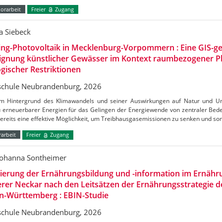
orarbeit
Freier
Zugang
a Siebeck
ing-Photovoltaik in Mecklenburg-Vorpommern : Eine GIS-ge
Eignung künstlicher Gewässer im Kontext raumbezogener 
gischer Restriktionen
chule Neubrandenburg, 2026
m Hintergrund des Klimawandels und seiner Auswirkungen auf Natur und Umw
 erneuerbarer Energien für das Gelingen der Energiewende von zentraler Bedeu
bereits eine effektive Möglichkeit, um Treibhausgasemissionen zu senken und s
arbeit
Freier
Zugang
Johanna Sontheimer
uierung der Ernährungsbildung und -information im Ernäh
erer Neckar nach den Leitsätzen der Ernährungsstrategie 
n-Württemberg : EBIN-Studie
chule Neubrandenburg, 2026