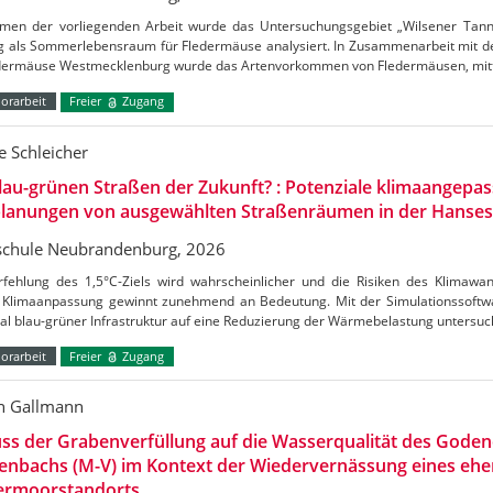
men der vorliegenden Arbeit wurde das Untersuchungsgebiet „Wilsener Tannen
g als Sommerlebensraum für Fledermäuse analysiert. In Zusammenarbeit mit de
edermäuse Westmecklenburg wurde das Artenvorkommen von Fledermäusen, mitt
orarbeit
Freier
Zugang
 Schleicher
lau-grünen Straßen der Zukunft? : Potenziale klimaangepas
lanungen von ausgewählten Straßenräumen in der Hanses
chule Neubrandenburg, 2026
rfehlung des 1,5°C-Ziels wird wahrscheinlicher und die Risiken des Klimaw
Klimaanpassung gewinnt zunehmend an Bedeutung. Mit der Simulationssoftw
al blau-grüner Infrastruktur auf eine Reduzierung der Wärmebelastung untersu
orarbeit
Freier
Zugang
n Gallmann
uss der Grabenverfüllung auf die Wasserqualität des Gode
enbachs (M-V) im Kontext der Wiedervernässung eines ehe
ermoorstandorts