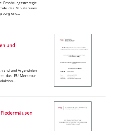
e Ernährungsstrategie
trale des Ministeriums
igsburg und…
ien und
chland und Argentinien
 ist das EU-Mercosur-
oduktion…
n Fledermäusen