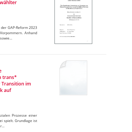
wählter
en der GAP-Reform 2023
rg-Vorpommern. Anhand
 sowie…
e
n trans*
 Transition im
k auf
zialen Prozesse einer
 spielt. Grundlage ist
er…