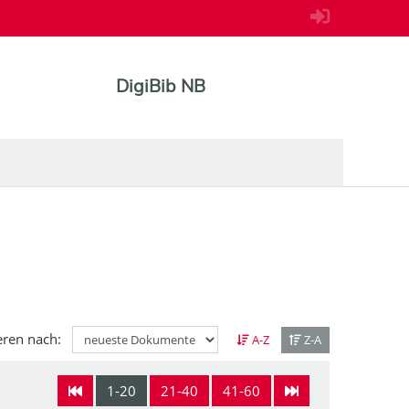
DigiBib NB
eren nach:
A-Z
Z-A
1-20
21-40
41-60