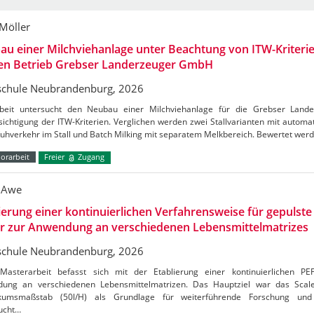
 Möller
u einer Milchviehanlage unter Beachtung von ITW-Kriterie
den Betrieb Grebser Landerzeuger GmbH
chule Neubrandenburg, 2026
beit untersucht den Neubau einer Milchviehanlage für die Grebser Lan
ichtigung der ITW-Kriterien. Verglichen werden zwei Stallvarianten mit autom
Kuhverkehr im Stall und Batch Milking mit separatem Melkbereich. Bewertet wer
orarbeit
Freier
Zugang
 Awe
ierung einer kontinuierlichen Verfahrensweise für gepulste 
er zur Anwendung an verschiedenen Lebensmittelmatrizes
chule Neubrandenburg, 2026
Masterarbeit befasst sich mit der Etablierung einer kontinuierlichen PE
ung an verschiedenen Lebensmittelmatrizen. Das Hauptziel war das Sca
kumsmaßstab (50l/H) als Grundlage für weiterführende Forschung und 
ucht…