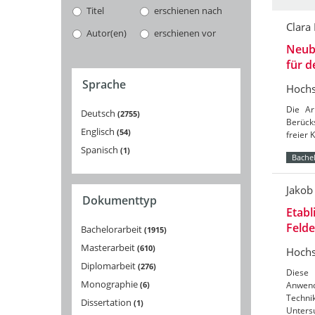
Titel
erschienen nach
Clara
Autor(en)
erschienen vor
Neuba
für 
Sprache
Hochs
Die Ar
Deutsch
2755
Berücks
Englisch
54
freier 
Spanisch
1
Bachel
Jakob
Dokumenttyp
Etabl
Feld
Bachelorarbeit
1915
Masterarbeit
610
Hochs
Diplomarbeit
276
Diese 
Monographie
6
Anwend
Techni
Dissertation
1
Unters