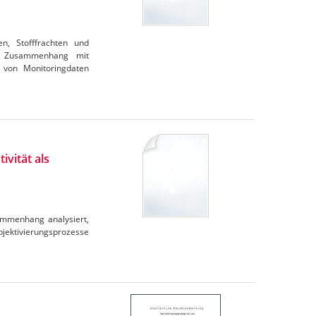
en, Stofffrachten und
im Zusammenhang mit
 von Monitoringdaten
ivität als
ammenhang analysiert,
ubjektivierungsprozesse