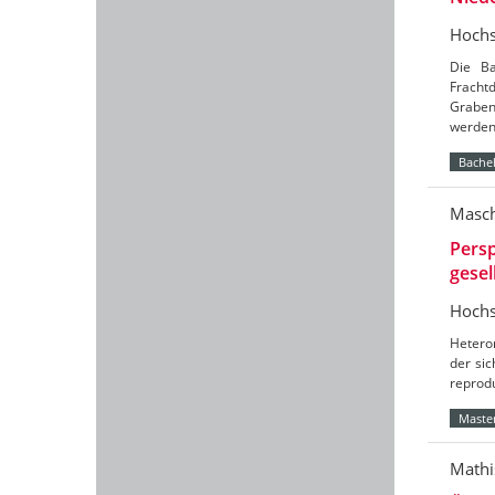
Hochs
Die Ba
Frach
Graben
werde
Bachel
Masch
Persp
gesel
Hochs
Hetero
der sic
reprod
Master
Mathi