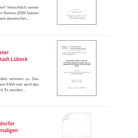
“ hinsichtlich seiner
r Natura-2000-Station
els akustischer…
ster
tadt Lübeck
andels nehmen zu. Das
are ENVI-met wird das
cht. Es wurden…
ndorfer
maligen