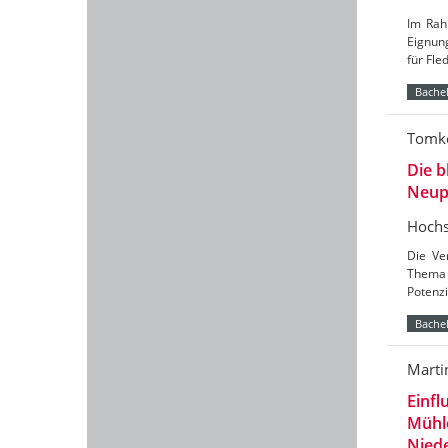
Im Rah
Eignun
für Fl
Bachel
Tomke
Die b
Neup
Hochs
Die Ve
Thema 
Potenzi
Bachel
Marti
Einfl
Mühl
Nied