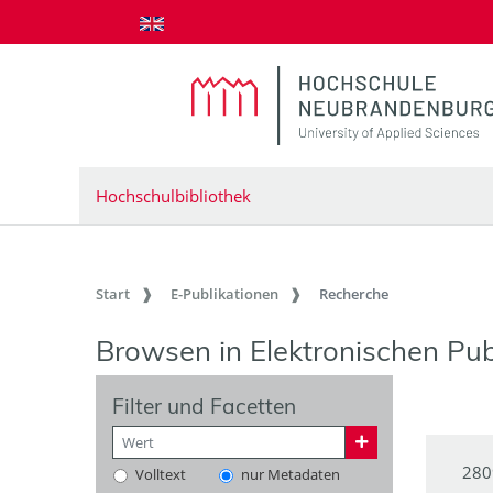
zum Inhalt springen
Hochschulbibliothek
Start
E-Publikationen
Recherche
Browsen in Elektronischen Pub
Filter und Facetten
280
Volltext
nur Metadaten