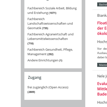
Bachel
Fachbereich Soziale Arbeit, Bildung
und Erziehung
1071
Biank
Fachbereich
Float
Landschaftswissenschaften und
der 
Geomatik
735
ökolo
Fachbereich Agrarwirtschaft und
Lebensmittelwissenschaften
Hochs
710
Vor de
Fachbereich Gesundheit, Pflege,
Ausbau
Management
292
dabei 
Andere Einrichtungen
1
Master
Nele 
Zugang
Eval
frei zugänglich (Open Access)
Mittl
2809
Bade
Hochs