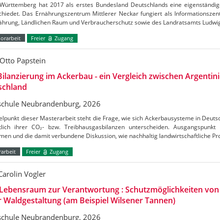
Württemberg hat 2017 als erstes Bundesland Deutschlands eine eigenständig
chiedet. Das Ernährungszentrum Mittlerer Neckar fungiert als Informationszen
nährung, Ländlichen Raum und Verbraucherschutz sowie des Landratsamts Ludw
orarbeit
Freier
Zugang
Otto Papstein
ilanzierung im Ackerbau - ein Vergleich zwischen Argentin
schland
chule Neubrandenburg, 2026
elpunkt dieser Masterarbeit steht die Frage, wie sich Ackerbausysteme in Deuts
htlich ihrer CO₂- bzw. Treibhausgasbilanzen unterscheiden. Ausgangspunkt
en und die damit verbundene Diskussion, wie nachhaltig landwirtschaftliche Pr
arbeit
Freier
Zugang
Carolin Vogler
Lebensraum zur Verantwortung : Schutzmöglichkeiten vo
r Waldgestaltung (am Beispiel Wilsener Tannen)
chule Neubrandenburg, 2026