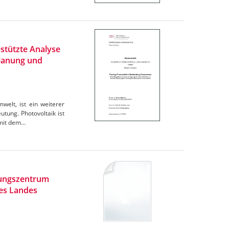
stützte Analyse
Planung und
elt, ist ein weiterer
tung. Photovoltaik ist
omit dem…
rungszentrum
des Landes