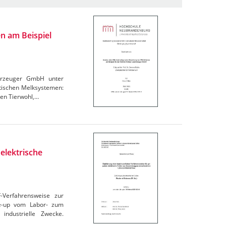
n am Beispiel
derzeuger GmbH unter
atischen Melksystemen:
den Tierwohl,…
elektrische
F-Verfahrensweise zur
le-up vom Labor- zum
industrielle Zwecke.