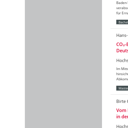
Baden-
verabs
für Er
Bachel
Hans-
CO₂-B
Deut
Hochs
Im Mitt
hinsic
Abkomm
Master
Birte 
Vom 
in de
Hochs