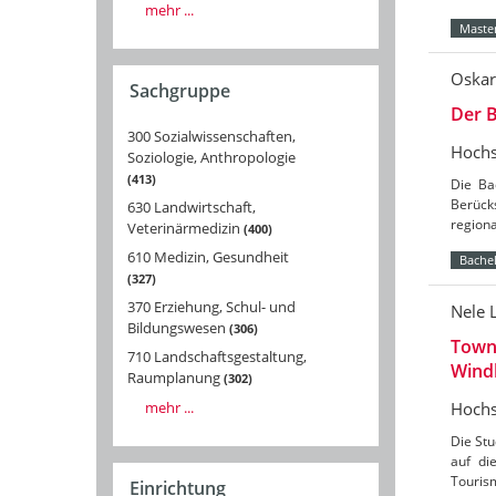
mehr ...
Master
Oskar
Sachgruppe
Der B
300 Sozialwissenschaften,
Hochs
Soziologie, Anthropologie
413
Die Ba
Berücks
630 Landwirtschaft,
region
Veterinärmedizin
400
610 Medizin, Gesundheit
Bachel
327
370 Erziehung, Schul- und
Nele 
Bildungswesen
306
Towns
710 Landschaftsgestaltung,
Wind
Raumplanung
302
mehr ...
Hochs
Die St
auf di
Tourism
Einrichtung