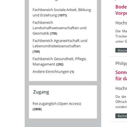
Bode
Fachbereich Soziale Arbeit, Bildung
Vorpo
und Erziehung
1071
Hochs
Fachbereich
Landschaftswissenschaften und
Die Ma
Geomatik
735
Trocke
Fachbereich Agrarwirtschaft und
unter 
Lebensmittelwissenschaften
Master
709
Fachbereich Gesundheit, Pflege,
Phili
Management
292
Andere Einrichtungen
Sonne
1
für 
Hochs
Zugang
Da die
Ölfrüch
frei zugänglich (Open Access)
sondern
2808
Bachel