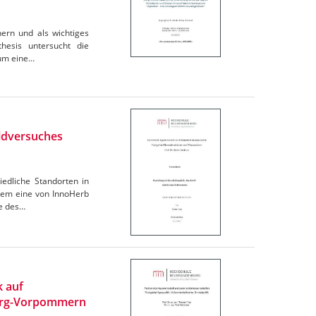
hern und als wichtiges
hesis untersucht die
 um eine…
eldversuches
edliche Standorten in
chem eine von InnoHerb
se des…
k auf
burg-Vorpommern