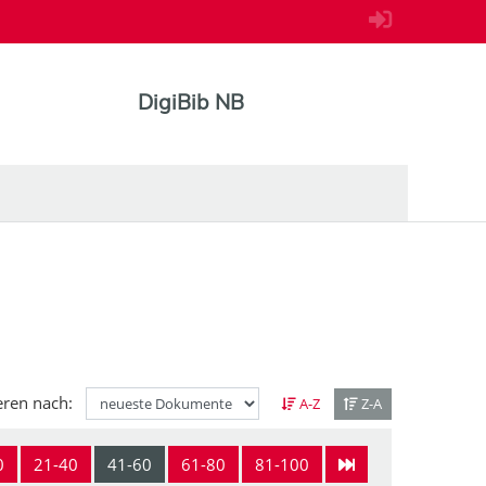
DigiBib NB
eren nach:
A-Z
Z-A
0
21-40
41-60
61-80
81-100