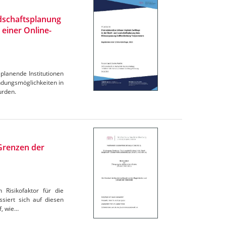
ndschaftsplanung
einer Online-
planende Institutionen
dungsmöglichkeiten in
urden.
 Grenzen der
 Risikofaktor für die
siert sich auf diesen
f, wie…