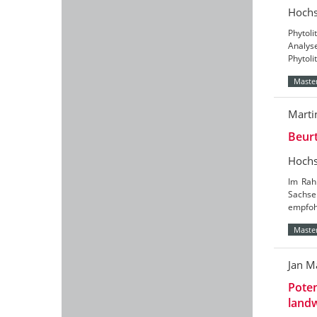
Hochs
Phytoli
Analys
Phytoli
Master
Marti
Beurt
Hochs
Im Rah
Sachse
empfohl
Master
Jan M
Poten
land