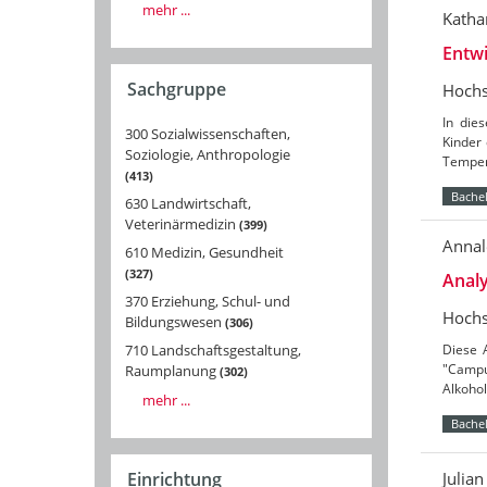
mehr ...
Katha
Entwi
Sachgruppe
Hochs
In die
300 Sozialwissenschaften,
Kinder 
Soziologie, Anthropologie
Temper
413
Bachel
630 Landwirtschaft,
Veterinärmedizin
399
Annal
610 Medizin, Gesundheit
327
Analy
370 Erziehung, Schul- und
Hochs
Bildungswesen
306
710 Landschaftsgestaltung,
Diese 
"Campu
Raumplanung
302
Alkoho
mehr ...
Bachel
Julia
Einrichtung