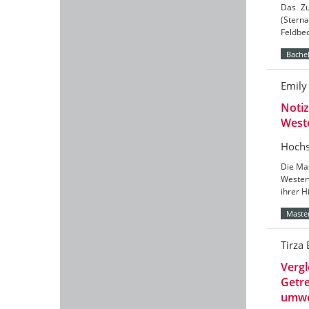
Das Zu
(Sterna
Feldbe
Bachel
Emily
Notiz
West
Hochs
Die Mas
Wester
ihrer H
Master
Tirza
Verg
Getre
umwe