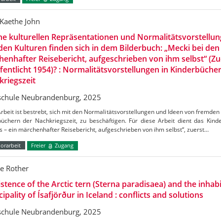
Kaethe John
e kulturellen Repräsentationen und Normalitätsvorstellu
en Kulturen finden sich in dem Bilderbuch: „Mecki bei den
enhafter Reisebericht, aufgeschrieben von ihm selbst“ (Zu
fentlicht 1954)? : Normalitätsvorstellungen in Kinderbüche
riegszeit
chule Neubrandenburg, 2025
rbeit ist bestrebt, sich mit den Normalitätsvorstellungen und Ideen von fremden K
büchern der Nachkriegszeit, zu beschäftigen. Für diese Arbeit dient das Kin
 – ein märchenhafter Reisebericht, aufgeschrieben von ihm selbst“, zuerst…
orarbeit
Freier
Zugang
e Rother
stence of the Arctic tern (Sterna paradisaea) and the inhabi
ipality of Ísafjörður in Iceland : conflicts and solutions
chule Neubrandenburg, 2025