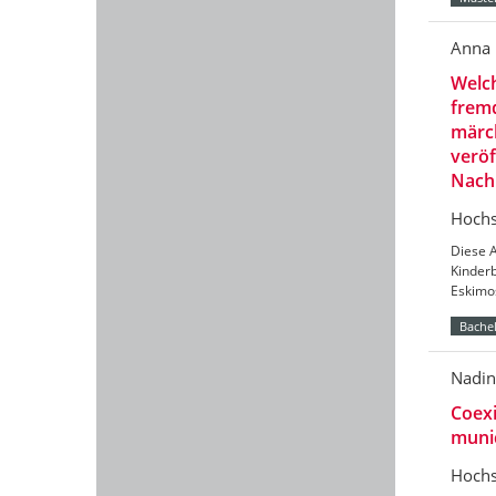
Anna 
Welch
fremd
märch
veröf
Nachk
Hochs
Diese A
Kinder
Eskimos
Bachel
Nadin
Coexi
munic
Hochs