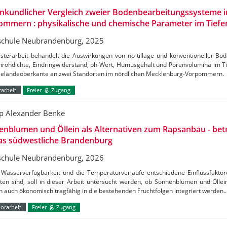
nkundlicher Vergleich zweier Bodenbearbeitungssysteme i
mmern : physikalische und chemische Parameter im Tiefe
chule Neubrandenburg, 2025
sterarbeit behandelt die Auswirkungen von no-tillage und konventioneller Bo
nrohdichte, Eindringwiderstand, ph-Wert, Humusgehalt und Porenvolumina im Ti
Geländeoberkante an zwei Standorten im nördlichen Mecklenburg-Vorpommern.
arbeit
Freier
Zugang
pp Alexander Benke
nblumen und Öllein als Alternativen zum Rapsanbau - betr
das südwestliche Brandenburg
chule Neubrandenburg, 2026
 Wasserverfügbarkeit und die Temperaturverläufe entschiedene Einflussfaktor
ten sind, soll in dieser Arbeit untersucht werden, ob Sonnenblumen und Öllein
 auch ökonomisch tragfähig in die bestehenden Fruchtfolgen integriert werden
orarbeit
Freier
Zugang