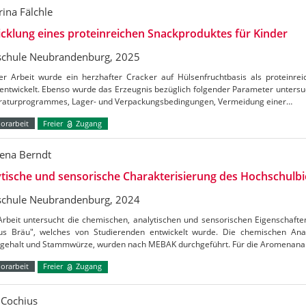
rina Fälchle
cklung eines proteinreichen Snackproduktes für Kinder
chule Neubrandenburg, 2025
ser Arbeit wurde ein herzhafter Cracker auf Hülsenfruchtbasis als proteinre
entwickelt. Ebenso wurde das Erzeugnis bezüglich folgender Parameter untersu
aturprogrammes, Lager- und Verpackungsbedingungen, Vermeidung einer…
orarbeit
Freier
Zugang
ena Berndt
tische und sensorische Charakterisierung des Hochschulbi
chule Neubrandenburg, 2024
Arbeit untersucht die chemischen, analytischen und sensorischen Eigenschaft
s Bräu", welches von Studierenden entwickelt wurde. Die chemischen Ana
lgehalt und Stammwürze, wurden nach MEBAK durchgeführt. Für die Aromenana
orarbeit
Freier
Zugang
n Cochius