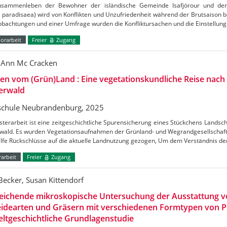
sammenleben der Bewohner der isländische Gemeinde Isafjörour und de
 paradisaea) wird von Konflikten und Unzufriedenheit während der Brutsaison b
obachtungen und einer Umfrage wurden die Konfliktursachen und die Einstellu
orarbeit
Freier
Zugang
 Ann Mc Cracken
en vom (Grün)Land : Eine vegetationskundliche Reise nac
erwald
chule Neubrandenburg, 2025
terarbeit ist eine zeitgeschichtliche Spurensicherung eines Stückchens Lands
wald. Es wurden Vegetationsaufnahmen der Grünland- und Wegrandgesellschafte
ilfe Rückschlüsse auf die aktuelle Landnutzung gezogen, Um dem Verständnis d
arbeit
Freier
Zugang
 Becker, Susan Kittendorf
leichende mikroskopische Untersuchung der Ausstattung 
idearten und Gräsern mit verschiedenen Formtypen von Ph
ltgeschichtliche Grundlagenstudie