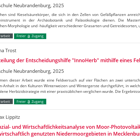
chule Neubrandenburg, 2025
then sind Kieselsäurekörper, die sich in den Zellen von Gefäßpflanzen anreic
einstrument in der Archäobotanik und Paläoökologie dienen. Die Mastert
then-Morphologie und -häufigkeit verschiedener Grasarten und Getreidesorten,
arbeit
Freier
Zugang
na Trost
eilung der Entscheidungshilfe "InnoHerb" mithilfe eines F
chule Neubrandenburg, 2025
men dieser Arbeit wurde eine Feldversuch auf vier Flächen an zwei unterschi
n-Anhalt in den Kulturen Winterweizen und Wintergerste durchgeführt, in wel
ene Herbizidstrategie mit einer praxisüblichen verglichen wurde. Die Ergebnis
arbeit
Freier
Zugang
ax Lippitz
zial- und Wirtschaftlichkeitsanalyse von Moor-Photovoltai
wirtschaftlich genutzten Niedermoorgebieten in Mecklen