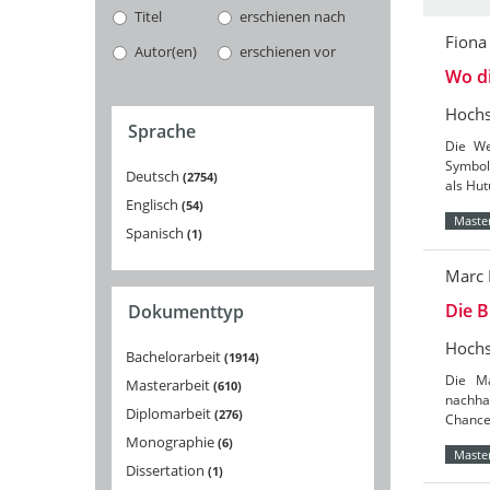
Titel
erschienen nach
Fiona
Autor(en)
erschienen vor
Wo d
Hochs
Sprache
Die We
Symbol
Deutsch
2754
als Hut
Englisch
54
Master
Spanisch
1
Marc 
Die 
Dokumenttyp
Hochs
Bachelorarbeit
1914
Die Ma
Masterarbeit
610
nachha
Diplomarbeit
276
Chance
Monographie
6
Master
Dissertation
1