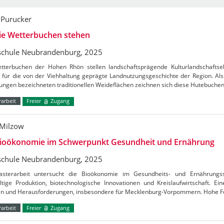
 Purucker
ie Wetterbuchen stehen
chule Neubrandenburg, 2025
tterbuchen der Hohen Rhön stellen landschaftsprägende Kulturlandschafts
 für die von der Viehhaltung geprägte Landnutzungsgeschichte der Region. Al
ungen bezeichneten traditionellen Weideflächen zeichnen sich diese Hutebuche
arbeit
Freier
Zugang
Milzow
Bioökonomie im Schwerpunkt Gesundheit und Ernährung
chule Neubrandenburg, 2025
sterarbeit untersucht die Bioökonomie im Gesundheits- und Ernährungs
ltige Produktion, biotechnologische Innovationen und Kreislaufwirtschaft. E
n und Herausforderungen, insbesondere für Mecklenburg-Vorpommern. Hohe 
arbeit
Freier
Zugang