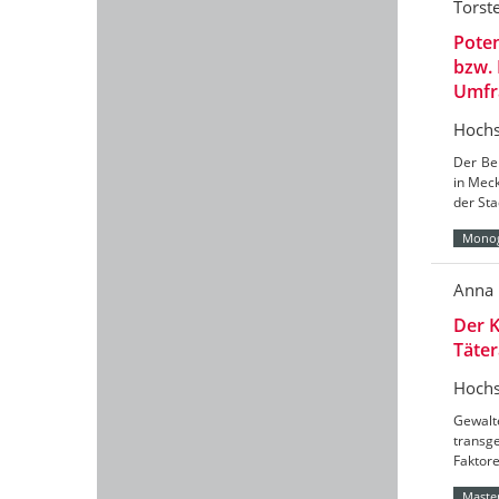
Torst
Poten
bzw.
Umfr
Hochs
Der Ber
in Mec
der Sta
Monog
Anna 
Der K
Täter
Hochs
Gewalt
transg
Faktore
Master