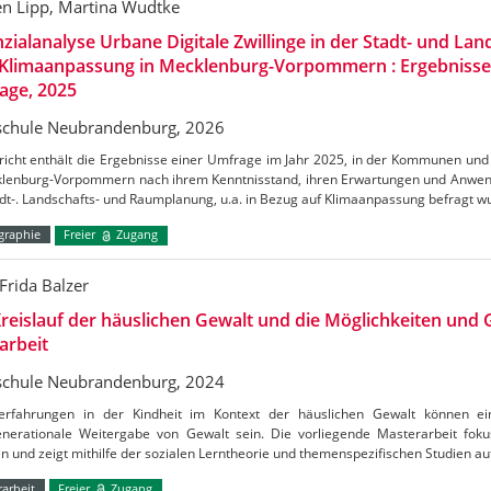
en Lipp, Martina Wudtke
zialanalyse Urbane Digitale Zwillinge in der Stadt- und La
 Klimaanpassung in Mecklenburg-Vorpommern : Ergebnisse 
age, 2025
chule Neubrandenburg, 2026
icht enthält die Ergebnisse einer Umfrage im Jahr 2025, in der Kommunen und 
klenburg-Vorpommern nach ihrem Kenntnisstand, ihren Erwartungen und Anwen
dt-. Landschafts- und Raumplanung, u.a. in Bezug auf Klimaanpassung befragt w
raphie
Freier
Zugang
Frida Balzer
reislauf der häuslichen Gewalt und die Möglichkeiten und
arbeit
chule Neubrandenburg, 2024
erfahrungen in der Kindheit im Kontext der häuslichen Gewalt können ein
enerationale Weitergabe von Gewalt sein. Die vorliegende Masterarbeit fokus
n und zeigt mithilfe der sozialen Lerntheorie und themenspezifischen Studien au
arbeit
Freier
Zugang