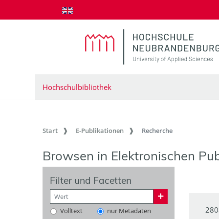
zum Inhalt springen
Hochschulbibliothek
Start
E-Publikationen
Recherche
Browsen in Elektronischen Pub
Filter und Facetten
280
Volltext
nur Metadaten