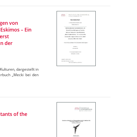
ngen von
 Eskimos – Ein
erst
rn der
ulturen, dargestellt in
derbuch „Mecki bei den
tants of the