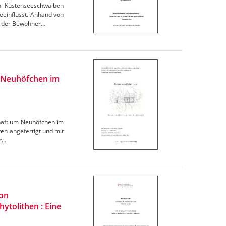
n Küstenseeschwalben
eeinflusst. Anhand von
ng der Bewohner…
h Neuhöfchen im
chaft um Neuhöfchen im
n angefertigt und mit
er…
von
ytolithen : Eine