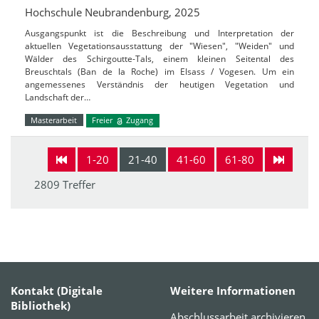
Hochschule Neubrandenburg, 2025
Ausgangspunkt ist die Beschreibung und Interpretation der
aktuellen Vegetationsausstattung der "Wiesen", "Weiden" und
Wälder des Schirgoutte-Tals, einem kleinen Seitental des
Breuschtals (Ban de la Roche) im Elsass / Vogesen. Um ein
angemessenes Verständnis der heutigen Vegetation und
Landschaft der…
Masterarbeit
Freier
Zugang
1-20
21-40
41-60
61-80
2809 Treffer
Kontakt (Digitale
Weitere Informationen
Bibliothek)
Abschlussarbeit archivieren