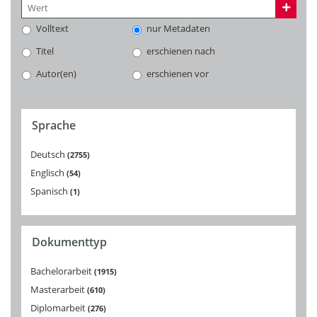
Volltext
nur Metadaten
Titel
erschienen nach
Autor(en)
erschienen vor
Sprache
Deutsch
2755
Englisch
54
Spanisch
1
Dokumenttyp
Bachelorarbeit
1915
Masterarbeit
610
Diplomarbeit
276