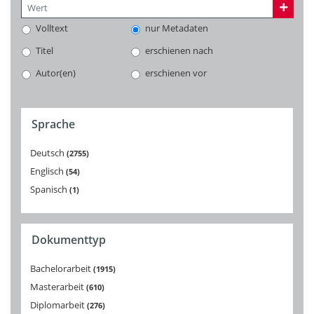
Volltext
nur Metadaten
Titel
erschienen nach
Autor(en)
erschienen vor
Sprache
Deutsch
2755
Englisch
54
Spanisch
1
Dokumenttyp
Bachelorarbeit
1915
Masterarbeit
610
Diplomarbeit
276