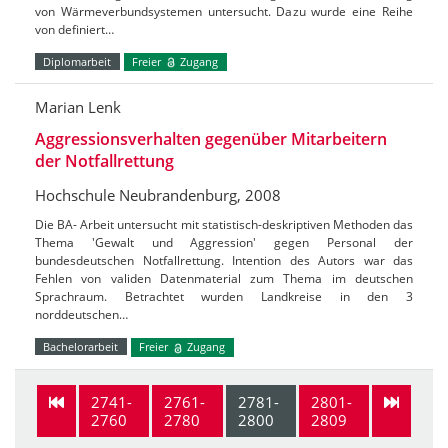
von Wärmeverbundsystemen untersucht. Dazu wurde eine Reihe
von definiert…
Diplomarbeit
Freier
Zugang
Marian Lenk
Aggressionsverhalten gegenüber Mitarbeitern
der Notfallrettung
Hochschule Neubrandenburg, 2008
Die BA- Arbeit untersucht mit statistisch-deskriptiven Methoden das
Thema 'Gewalt und Aggression' gegen Personal der
bundesdeutschen Notfallrettung. Intention des Autors war das
Fehlen von validen Datenmaterial zum Thema im deutschen
Sprachraum. Betrachtet wurden Landkreise in den 3
norddeutschen…
Bachelorarbeit
Freier
Zugang
2741-
2761-
2781-
2801-
2760
2780
2800
2809