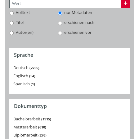
Volltext
nur Metadaten
Titel
erschienen nach
Autor(en)
erschienen vor
Sprache
Deutsch
2755
Englisch
54
Spanisch
1
Dokumenttyp
Bachelorarbeit
1915
Masterarbeit
610
Diplomarbeit
276